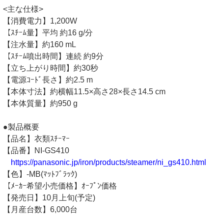
<主な仕様>
【消費電力】1,200W
【ｽﾁｰﾑ量】平均 約16 g/分
【注水量】約160 mL
【ｽﾁｰﾑ噴出時間】連続 約9分
【立ち上がり時間】約30秒
【電源ｺｰﾄﾞ長さ】約2.5 m
【本体寸法】約横幅11.5×高さ28×長さ14.5 cm
【本体質量】約950 g
●製品概要
【品名】衣類ｽﾁｰﾏｰ
【品番】NI-GS410
https://panasonic.jp/iron/products/steamer/ni_gs410.html
【色】-MB(ﾏｯﾄﾌﾞﾗｯｸ)
【ﾒｰｶｰ希望小売価格】ｵｰﾌﾟﾝ価格
【発売日】10月上旬(予定)
【月産台数】6,000台