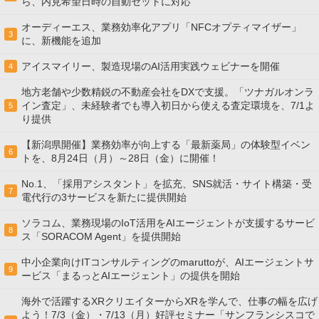
ら、内見希望日時の自動セットに対応
オーディーエス、業務効率化アプリ「NFCオプティマイザー」
3
に、新機能を追加
アイスマイリー、製造現場のAI活用実践ウェビナーを開催
4
地方老舗や少数精鋭の不動産会社をDXで支援。「ツナガルオンラ
イン査定」、未経験者でも導入初日から使える査定環境を、7/1よ
5
り提供
【新潟県開催】業務効率が向上する「最新薬局」の体験型イベン
6
トを、8月24日（月）～28日（金）に開催！
No.1、「採用アシスタント」を拡充、SNS就活・サイト構築・受
7
電代行の3サービスを新たに提供開始
ソラコム、業務現場のIoT活用をAIエージェントが支援するサービ
8
ス「SORACOM Agent」を提供開始
中小企業向けITコンサルティングのmaruttoが、AIエージェントサ
9
ービス「まるっとAIエージェント」の提供を開始
海外で活躍するXRクリエイターからXRを学んで、仕事の幅を広げ
よう！7/3（金）・7/13（月）好評セミナー「サンフランシスコで