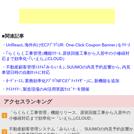
■関連記事
・UnReact､海外向けECｱﾌﾟﾘ｢UR: One-Click Coupon Banner｣をﾘﾘｰｽ
・｢らくらく工事管理｣機能ﾘﾘｰｽ､原状回復工事から入居中の小修繕対
応まで効率化ｰ｢いえらぶCLOUD｣
・不動産顧客管理ｼｽﾃﾑ｢みらいえ｣､SUUMOの内見予約反響から､内見
希望日時の自動ｾｯﾄに対応
・ｵｰﾃﾞｨｰｴｽ､業務効率化ｱﾌﾟﾘ｢NFCｵﾌﾟﾃｨﾏｲｻﾞｰ｣に､新機能を追加
・ｱｲｽﾏｲﾘｰ､製造現場のAI活用実践ｳｪﾋﾞﾅｰを開催
アクセスランキング
「らくらく工事管理」機能リリース、原状回復工事から入居中の
1
小修繕対応まで効率化ー「いえらぶCLOUD」
不動産顧客管理システム「みらいえ」、SUUMOの内見予約反響か
2