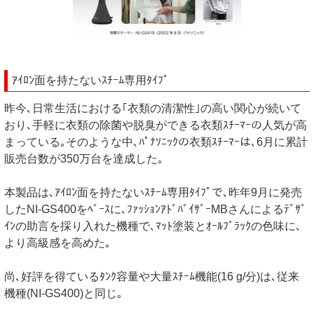
ｱｲﾛﾝ面を持たないｽﾁｰﾑ専用ﾀｲﾌﾟ
昨今､日常生活における｢衣類の清潔性｣の高い関心が続いて
おり､手軽に衣類の除菌や脱臭ができる衣類ｽﾁｰﾏｰの人気が高
まっている｡そのような中､ﾊﾟﾅｿﾆｯｸの衣類ｽﾁｰﾏｰは､6月に累計
販売台数が350万台を達成した｡
本製品は､ｱｲﾛﾝ面を持たないｽﾁｰﾑ専用ﾀｲﾌﾟで､昨年9月に発売
したNI-GS400をﾍﾞｰｽに､ﾌｧｯｼｮﾝｱﾄﾞﾊﾞｲｻﾞｰMBさんによるﾃﾞｻﾞ
ｲﾝの助言を採り入れた機種で､ﾏｯﾄ塗装とｵｰﾙﾌﾞﾗｯｸの色味に､
より高級感を高めた｡
尚､好評を得ているﾀﾝｸ容量や大量ｽﾁｰﾑ機能(16 g/分)は､従来
機種(NI-GS400)と同じ｡