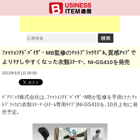
ﾌｧｯｼｮﾝｱﾄﾞﾊﾞｲｻﾞｰ MB監修のﾏｯﾄﾌﾞﾗｯｸﾓﾃﾞﾙ｡質感ｱｯﾌﾟで
よりｹｱしやすくなった衣類ｽﾁｰﾏｰ､ NI-GS410を発売
2022年9月1日 00:00
ﾊﾟﾅｿﾆｯｸ株式会社は､ﾌｧｯｼｮﾝｱﾄﾞﾊﾞｲｻﾞｰMBが監修を手掛けたﾏｯ
ﾄﾌﾞﾗｯｸの衣類ｽﾁｰﾏｰ(ｽﾁｰﾑ専用ﾀｲﾌﾟ)NI-GS410を､10月上旬に発
売予定｡