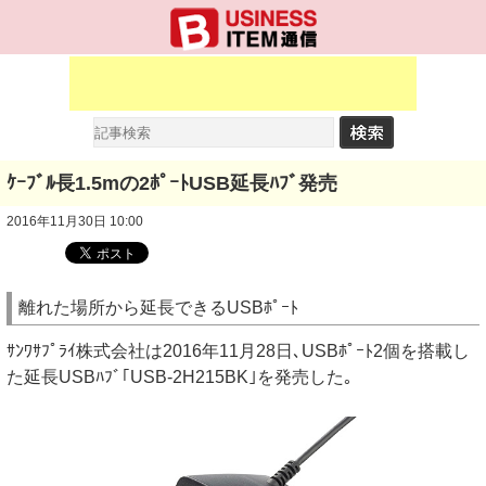
ｹｰﾌﾞﾙ長1.5mの2ﾎﾟｰﾄUSB延長ﾊﾌﾞ発売
2016年11月30日 10:00
離れた場所から延長できるUSBﾎﾟｰﾄ
ｻﾝﾜｻﾌﾟﾗｲ株式会社は2016年11月28日､USBﾎﾟｰﾄ2個を搭載し
た延長USBﾊﾌﾞ｢USB-2H215BK｣を発売した｡