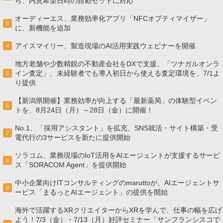
ら、内見希望日時の自動セットに対応
オーディーエス、業務効率化アプリ「NFCオプティマイザー」
3
に、新機能を追加
アイスマイリー、製造現場のAI活用実践ウェビナーを開催
4
地方老舗や少数精鋭の不動産会社をDXで支援。「ツナガルオンラ
イン査定」、未経験者でも導入初日から使える査定環境を、7/1よ
5
り提供
【新潟県開催】業務効率が向上する「最新薬局」の体験型イベン
6
トを、8月24日（月）～28日（金）に開催！
No.1、「採用アシスタント」を拡充、SNS就活・サイト構築・受
7
電代行の3サービスを新たに提供開始
ソラコム、業務現場のIoT活用をAIエージェントが支援するサービ
8
ス「SORACOM Agent」を提供開始
中小企業向けITコンサルティングのmaruttoが、AIエージェントサ
9
ービス「まるっとAIエージェント」の提供を開始
海外で活躍するXRクリエイターからXRを学んで、仕事の幅を広げ
よう！7/3（金）・7/13（月）好評セミナー「サンフランシスコで