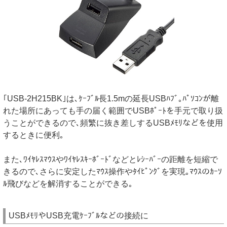
｢USB-2H215BK｣は､ｹｰﾌﾞﾙ長1.5mの延長USBﾊﾌﾞ｡ﾊﾟｿｺﾝが離
れた場所にあっても手の届く範囲でUSBﾎﾟｰﾄを手元で取り扱
うことができるので､頻繁に抜き差しするUSBﾒﾓﾘなどを使用
するときに便利｡
また､ﾜｲﾔﾚｽﾏｳｽやﾜｲﾔﾚｽｷｰﾎﾞｰﾄﾞなどとﾚｼｰﾊﾞｰの距離を短縮で
きるので､さらに安定したﾏｳｽ操作やﾀｲﾋﾟﾝｸﾞを実現｡ﾏｳｽのｶｰｿ
ﾙ飛びなどを解消することができる｡
USBﾒﾓﾘやUSB充電ｹｰﾌﾞﾙなどの接続に