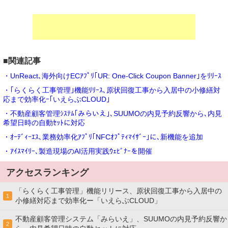
■関連記事
・UnReact､海外向けECｱﾌﾟﾘ｢UR: One-Click Coupon Banner｣をﾘﾘｰｽ
・｢らくらく工事管理｣機能ﾘﾘｰｽ､原状回復工事から入居中の小修繕対
応まで効率化ｰ｢いえらぶCLOUD｣
・不動産顧客管理ｼｽﾃﾑ｢みらいえ｣､SUUMOの内見予約反響から､内見
希望日時の自動ｾｯﾄに対応
・ｵｰﾃﾞｨｰｴｽ､業務効率化ｱﾌﾟﾘ｢NFCｵﾌﾟﾃｨﾏｲｻﾞｰ｣に､新機能を追加
・ｱｲｽﾏｲﾘｰ､製造現場のAI活用実践ｳｪﾋﾞﾅｰを開催
アクセスランキング
「らくらく工事管理」機能リリース、原状回復工事から入居中の
1
小修繕対応まで効率化ー「いえらぶCLOUD」
不動産顧客管理システム「みらいえ」、SUUMOの内見予約反響か
2