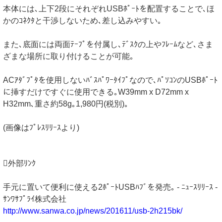
本体には､上下2段にそれぞれUSBﾎﾟｰﾄを配置することで､ほ
かのｺﾈｸﾀと干渉しないため､差し込みやすい｡
また､底面には両面ﾃｰﾌﾟを付属し､ﾃﾞｽｸの上やﾌﾚｰﾑなど､さま
ざまな場所に取り付けることが可能｡
ACｱﾀﾞﾌﾟﾀを使用しないﾊﾞｽﾊﾟﾜｰﾀｲﾌﾟなので､ﾊﾟｿｺﾝのUSBﾎﾟｰﾄ
に挿すだけですぐに使用できる｡W39mm x D72mm x
H32mm､重さ約58g｡1,980円(税別)｡
(画像はﾌﾟﾚｽﾘﾘｰｽより)
外部ﾘﾝｸ
手元に置いて便利に使える2ﾎﾟｰﾄUSBﾊﾌﾞを発売｡ - ﾆｭｰｽﾘﾘｰｽ -
ｻﾝﾜｻﾌﾟﾗｲ株式会社
http://www.sanwa.co.jp/news/201611/usb-2h215bk/