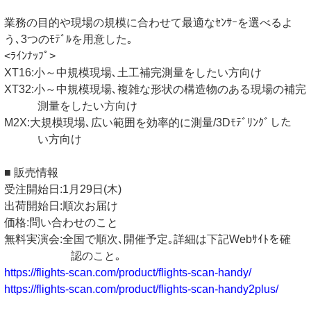
業務の目的や現場の規模に合わせて最適なｾﾝｻｰを選べるよ
う､3つのﾓﾃﾞﾙを用意した｡
<ﾗｲﾝﾅｯﾌﾟ>
XT16:小～中規模現場､土工補完測量をしたい方向け
XT32:小～中規模現場､複雑な形状の構造物のある現場の補完
測量をしたい方向け
M2X:大規模現場､広い範囲を効率的に測量/3Dﾓﾃﾞﾘﾝｸﾞした
い方向け
■ 販売情報
受注開始日:1月29日(木)
出荷開始日:順次お届け
価格:問い合わせのこと
無料実演会:全国で順次､開催予定｡詳細は下記Webｻｲﾄを確
認のこと｡
https://flights-scan.com/product/flights-scan-handy/
https://flights-scan.com/product/flights-scan-handy2plus/