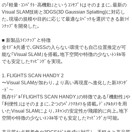
の｢軽量･ｺﾝﾊﾟｸﾄ･高機動｣というｺﾝｾﾌﾟﾄはそのままに､最新の
Visual SLAM技術と3DGS(3D Gaussian Splatting)に対応し
た､現場の規模や目的に応じて最適なｽﾍﾟｯｸを選択できる新ﾗｲ
ﾝﾅｯﾌﾟを開発した｡
■ 新製品ﾗｲﾝﾅｯﾌﾟと特徴
全ﾓﾃﾞﾙ共通で､GNSSの入らない環境でも自己位置推定が可
能な｢Visual SLAM｣を搭載｡地下空間や特徴の少ないﾄﾝﾈﾙ等
でも安定したﾏｯﾋﾟﾝｸﾞを実現｡
1. FLIGHTS SCAN HANDY 2
〜Visual SLAMが加わり､より高い再現度へ進化した新ｽﾀﾝﾀﾞ
ｰﾄﾞ〜
既存ﾓﾃﾞﾙ｢FLIGHTS SCAN HANDY｣の特徴である｢機動性｣や
｢利便性｣はそのままに､2つのﾊﾟﾉﾗﾏｶﾒﾗを搭載｡ﾃﾞｭｱﾙｶﾒﾗを用
いたVisual SLAMにより､ｽｷｬﾝの安定性が飛躍的に向上｡地下
空間や特徴の少ないﾄﾝﾈﾙ等でも安定したﾏｯﾋﾟﾝｸﾞが可能｡