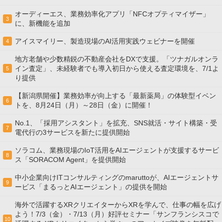
オーディーエス、業務効率化アプリ「NFCオプティマイザー」
3
に、新機能を追加
アイスマイリー、製造現場のAI活用実践ウェビナーを開催
4
地方老舗や少数精鋭の不動産会社をDXで支援。「ツナガルオンラ
イン査定」、未経験者でも導入初日から使える査定環境を、7/1よ
5
り提供
【新潟県開催】業務効率が向上する「最新薬局」の体験型イベン
6
トを、8月24日（月）～28日（金）に開催！
No.1、「採用アシスタント」を拡充、SNS就活・サイト構築・受
7
電代行の3サービスを新たに提供開始
ソラコム、業務現場のIoT活用をAIエージェントが支援するサービ
8
ス「SORACOM Agent」を提供開始
中小企業向けITコンサルティングのmaruttoが、AIエージェントサ
9
ービス「まるっとAIエージェント」の提供を開始
海外で活躍するXRクリエイターからXRを学んで、仕事の幅を広げ
よう！7/3（金）・7/13（月）好評セミナー「サンフランシスコで
10