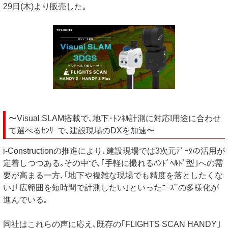
29日(木)より販売した｡
〜Visual SLAM搭載で､地下･ﾄﾝﾈﾙ計測に対応!用途に合わせ
て選べるｾﾝｻｰで､建設現場のDXを加速〜
i-Constructionの推進により､建設現場では3次元ﾃﾞｰﾀの活用が
定着しつつある｡その中で､｢手軽に撮れるﾊﾝﾄﾞﾍﾙﾄﾞ型｣への需
要が高まる一方､｢地下や複雑な現場でも精度を落としたくな
い｣｢広範囲を短時間で計測したい｣といったﾆｰｽﾞの多様化が
進んでいる｡
同社はこれらの声に応え､既存の｢FLIGHTS SCAN HANDY｣