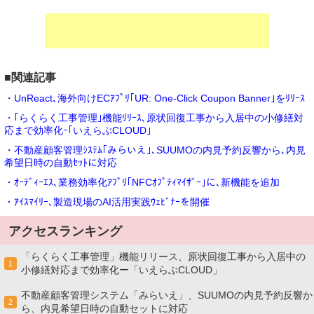
■関連記事
・UnReact､海外向けECｱﾌﾟﾘ｢UR: One-Click Coupon Banner｣をﾘﾘｰｽ
・｢らくらく工事管理｣機能ﾘﾘｰｽ､原状回復工事から入居中の小修繕対
応まで効率化ｰ｢いえらぶCLOUD｣
・不動産顧客管理ｼｽﾃﾑ｢みらいえ｣､SUUMOの内見予約反響から､内見
希望日時の自動ｾｯﾄに対応
・ｵｰﾃﾞｨｰｴｽ､業務効率化ｱﾌﾟﾘ｢NFCｵﾌﾟﾃｨﾏｲｻﾞｰ｣に､新機能を追加
・ｱｲｽﾏｲﾘｰ､製造現場のAI活用実践ｳｪﾋﾞﾅｰを開催
アクセスランキング
「らくらく工事管理」機能リリース、原状回復工事から入居中の
1
小修繕対応まで効率化ー「いえらぶCLOUD」
不動産顧客管理システム「みらいえ」、SUUMOの内見予約反響か
2
ら、内見希望日時の自動セットに対応