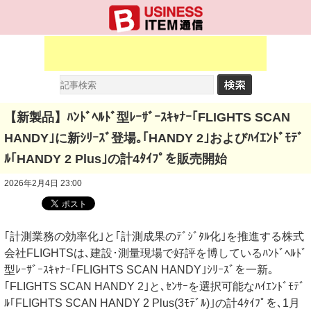
【新製品】ﾊﾝﾄﾞﾍﾙﾄﾞ型ﾚｰｻﾞｰｽｷｬﾅｰ｢FLIGHTS SCAN
HANDY｣に新ｼﾘｰｽﾞ登場｡｢HANDY 2｣およびﾊｲｴﾝﾄﾞﾓﾃﾞ
ﾙ｢HANDY 2 Plus｣の計4ﾀｲﾌﾟを販売開始
2026年2月4日 23:00
｢計測業務の効率化｣と｢計測成果のﾃﾞｼﾞﾀﾙ化｣を推進する株式
会社FLIGHTSは､建設･測量現場で好評を博しているﾊﾝﾄﾞﾍﾙﾄﾞ
型ﾚｰｻﾞｰｽｷｬﾅｰ｢FLIGHTS SCAN HANDY｣ｼﾘｰｽﾞを一新｡
｢FLIGHTS SCAN HANDY 2｣と､ｾﾝｻｰを選択可能なﾊｲｴﾝﾄﾞﾓﾃﾞ
ﾙ｢FLIGHTS SCAN HANDY 2 Plus(3ﾓﾃﾞﾙ)｣の計4ﾀｲﾌﾟを､1月