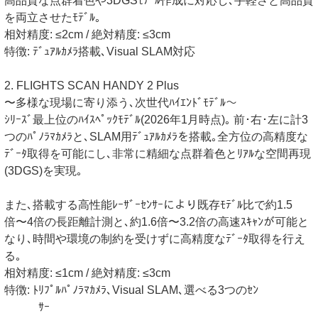
高品質な点群着色や3DGSﾓﾃﾞﾙ作成に対応し､手軽さと高品質
を両立させたﾓﾃﾞﾙ｡
相対精度: ≤2cm / 絶対精度: ≤3cm
特徴: ﾃﾞｭｱﾙｶﾒﾗ搭載､Visual SLAM対応
2. FLIGHTS SCAN HANDY 2 Plus
〜多様な現場に寄り添う､次世代ﾊｲｴﾝﾄﾞﾓﾃﾞﾙ〜
ｼﾘｰｽﾞ最上位のﾊｲｽﾍﾟｯｸﾓﾃﾞﾙ(2026年1月時点)｡ 前･右･左に計3
つのﾊﾟﾉﾗﾏｶﾒﾗと､SLAM用ﾃﾞｭｱﾙｶﾒﾗを搭載｡全方位の高精度な
ﾃﾞｰﾀ取得を可能にし､非常に精細な点群着色とﾘｱﾙな空間再現
(3DGS)を実現｡
また､搭載する高性能ﾚｰｻﾞｰｾﾝｻｰにより既存ﾓﾃﾞﾙ比で約1.5
倍〜4倍の長距離計測と､約1.6倍〜3.2倍の高速ｽｷｬﾝが可能と
なり､時間や環境の制約を受けずに高精度なﾃﾞｰﾀ取得を行え
る｡
相対精度: ≤1cm / 絶対精度: ≤3cm
特徴: ﾄﾘﾌﾟﾙﾊﾟﾉﾗﾏｶﾒﾗ､Visual SLAM､選べる3つのｾﾝ
ｻｰ