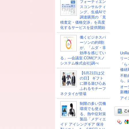
フォーティエン
スコンサルティ
ング、生成AIで
調達購買の「見
積査定・価格交渉」を高度
化するサービスを提供開始
働くビジネスパ
ーソンの約8割
が、「ムダ・非
効率を感じてい
UnR
る」―会議室.COM(アスノ
リー
システム株式会社)調べ
「ら
修繕
【6月21日は父
不動
の日】 ギフト
ら、
に贈る遊び心あ
オー
ふれるモチーフ
新機
ネクタイが登場
アイ
制限の多い労働
環境でも使え
る、熱中症対策
製品「メディエ
イド アイシングギア 保冷