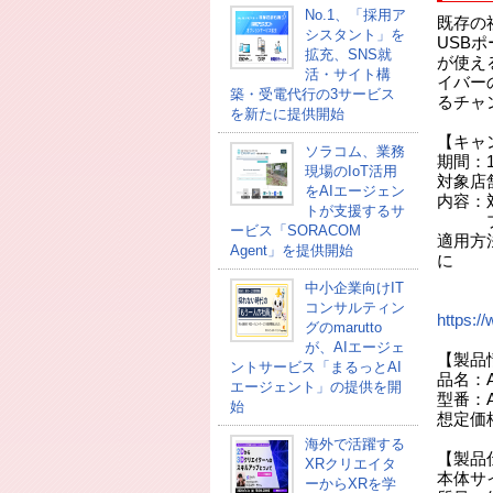
No.1、「採用ア
既存の社
シスタント」を
USB
拡充、SNS就
が使える
活・サイト構
イバー
築・受電代行の3サービス
るチャ
を新たに提供開始
【キャ
ソラコム、業務
期間：1
現場のIoT活用
対象店舗
をAIエージェン
内容：
トが支援するサ
プレゼ
ービス「SORACOM
適用方
Agent」を提供開始
に
入れ
中小企業向けIT
11
コンサルティン
https:
グのmarutto
が、AIエージェ
【製品
ントサービス「まるっとAI
品名：APP
エージェント」の提供を開
型番：A
始
想定価格
海外で活躍する
【製品
XRクリエイタ
本体サイズ
ーからXRを学