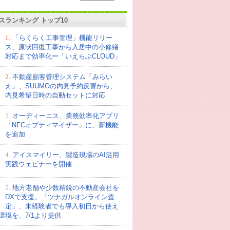
スランキング トップ10
1.
「らくらく工事管理」機能リリー
ス、原状回復工事から入居中の小修繕
対応まで効率化ー「いえらぶCLOUD」
2.
不動産顧客管理システム「みらい
え」、SUUMOの内見予約反響から、
内見希望日時の自動セットに対応
3.
オーディーエス、業務効率化アプリ
「NFCオプティマイザー」に、新機能
を追加
4.
アイスマイリー、製造現場のAI活用
実践ウェビナーを開催
5.
地方老舗や少数精鋭の不動産会社を
DXで支援。「ツナガルオンライン査
定」、未経験者でも導入初日から使え
環境を、7/1より提供