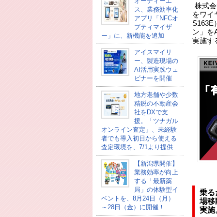
オーディーエ
株式会社
ス、業務効率化
をワイヤ
アプリ「NFCオ
S16
プティマイザ
ン」をA
ー」に、新機能を追加
実施す
アイスマイリ
ー、製造現場の
AI活用実践ウェ
ビナーを開催
地方老舗や少数
精鋭の不動産会
社をDXで支
援。「ツナガル
オンライン査定」、未経験
者でも導入初日から使える
査定環境を、7/1より提供
【新潟県開催】
業務効率が向上
する「最新薬
局」の体験型イ
乗る
ベントを、8月24日（月）
場移
～28日（金）に開催！
実施