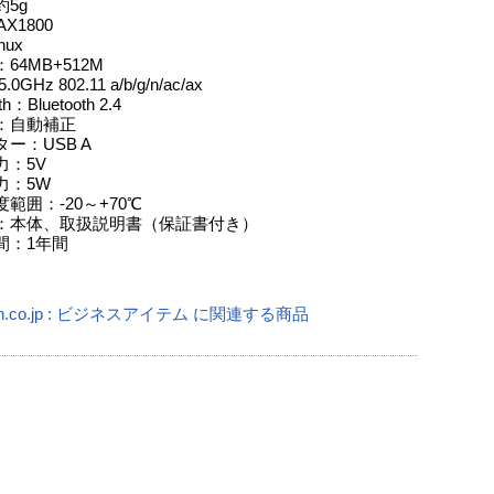
5g
X1800
nux
64MB+512M
.0GHz 802.11 a/b/g/n/ac/ax
th：Bluetooth 2.4
：自動補正
ー：USB A
力：5V
力：5W
範囲：-20～+70℃
：本体、取扱説明書（保証書付き）
間：1年間
on.co.jp : ビジネスアイテム に関連する商品