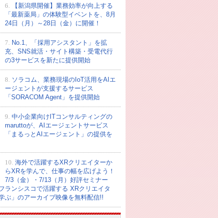
6.
【新潟県開催】業務効率が向上する
「最新薬局」の体験型イベントを、8月
24日（月）～28日（金）に開催！
7.
No.1、「採用アシスタント」を拡
充、SNS就活・サイト構築・受電代行
の3サービスを新たに提供開始
8.
ソラコム、業務現場のIoT活用をAIエ
ージェントが支援するサービス
「SORACOM Agent」を提供開始
9.
中小企業向けITコンサルティングの
maruttoが、AIエージェントサービス
「まるっとAIエージェント」の提供を
10.
海外で活躍するXRクリエイターか
らXRを学んで、仕事の幅を広げよう！
7/3（金）・7/13（月）好評セミナー
フランシスコで活躍する XRクリエイタ
学ぶ」のアーカイブ映像を無料配信!!