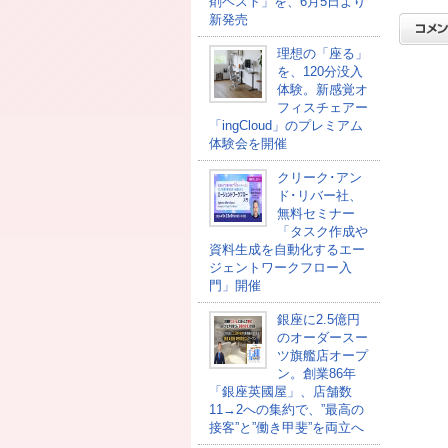
剤ベスト」を、6月5日より
新発売
理想の「座る」
を、120分没入
体験。新感覚オ
フィスチェアー
「ingCloud」のプレミアム
体験会を開催
クリーク･アン
ド･リバー社、
無料セミナー
「タスク作成や
資料生成を自動化するエー
ジェントワークフロー入
門」開催
銀座に2.5億円
のオーダースー
ツ旗艦店オープ
ン。創業86年
「銀座英國屋」、店舗数
11→2への集約で、”最高の
接客”と”働き甲斐”を両立へ