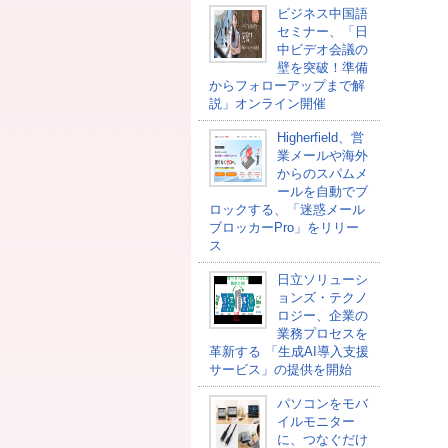
ビジネス中国語
セミナー、「日
中ビデオ会議の
壁を突破！準備
からフォローアップまで解
説」オンライン開催
Higherfield、営
業メールや海外
からのスパムメ
ールを自動でブ
ロックする、「迷惑メール
ブロッカーPro」をリリー
ス
日立ソリューシ
ョンズ・テクノ
ロジー、企業の
業務プロセスを
革新する 「生成AI導入支援
サービス」の提供を開始
パソコンをモバ
イルモニター
に、つなぐだけ