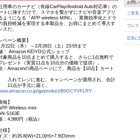
お問い
用車のカーナビ（有線CarPlay/Android Auto対応車）の
ポートに挿すだけで、スマホを繋がずにナビや音楽アプリ
ご意見
ようになる『APP wireless MINI』。業務効率化とドラ
の負担軽減を実現する本製品を、お得にまとめて導入す
プレス
ンスだ。
広告に
ンペーン概要】
月22日（木） ～2月28日（土）23:59まで
： Amazon KEIYO公式ショップ
対象商品を10点まとめて購入すると、さらに1点無料で
ント（実質11点を10点分の価格で提供）。
法：Amazonの商品ページにて、商品を【10点】カート
てレジに進む。キャンペーンが適用され、合計
点が手元に届く。
//www.amazon.co.jp/gp/product/B0GCYVPLRY
情報】
 Wireless mini
N-S163E
：4,980円（税込）
仕様】
：約35.8(W)×21.0(H)×7.9(D)mm