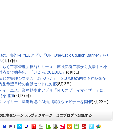
eact、海外向けECアプリ「UR: One-Click Coupon Banner」をリ
ス
(8月7日)
くらく工事管理」機能リリース、原状回復工事から入居中の小
対応まで効率化ー「いえらぶCLOUD」
(8月3日)
産顧客管理システム「みらいえ」、SUUMOの内見予約反響か
内見希望日時の自動セットに対応
(8月3日)
ディーエス、業務効率化アプリ「NFCオプティマイザー」に、
能を追加
(7月27日)
スマイリー、製造現場のAI活用実践ウェビナーを開催
(7月23日)