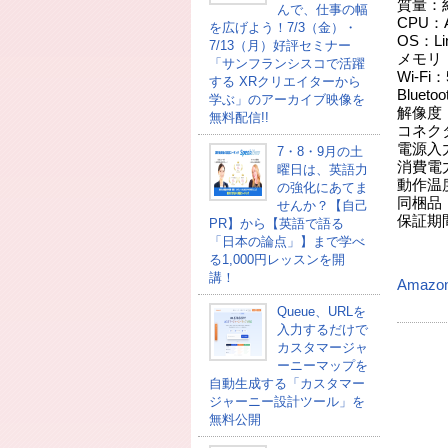
質量：約
んで、仕事の幅
CPU：A
を広げよう！7/3（金）・
OS：Li
7/13（月）好評セミナー
メモリ：
「サンフランシスコで活躍
Wi-Fi：5
する XRクリエイターから
Bluetoo
学ぶ」のアーカイブ映像を
解像度
無料配信!!
コネクタ
電源入
7・8・9月の土
消費電
曜日は、英語力
動作温度
の強化にあてま
同梱品
せんか？【自己
保証期
PR】から【英語で語る
「日本の論点」】まで学べ
る1,000円レッスンを開
講！
Amaz
Queue、URLを
入力するだけで
カスタマージャ
ーニーマップを
自動生成する「カスタマー
ジャーニー設計ツール」を
無料公開