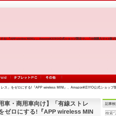
APP wireless MINI』、AmazonKEIYO公式ショップ限定で、「10個購入で＋1個
をゼロにする!『APP wireless MINI』、AmazonKEIYO公式シ
用車・商用車向け】「有線ストレ
記事検
ゼロにする!『APP wireless MIN