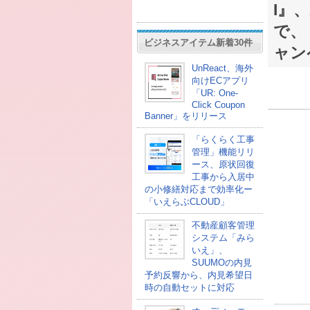
I』
で、
ビジネスアイテム新着30件
ャン
UnReact、海外
向けECアプリ
「UR: One-
Click Coupon
Banner」をリリース
「らくらく工事
管理」機能リリ
ース、原状回復
工事から入居中
の小修繕対応まで効率化ー
「いえらぶCLOUD」
不動産顧客管理
システム「みら
いえ」、
SUUMOの内見
予約反響から、内見希望日
時の自動セットに対応