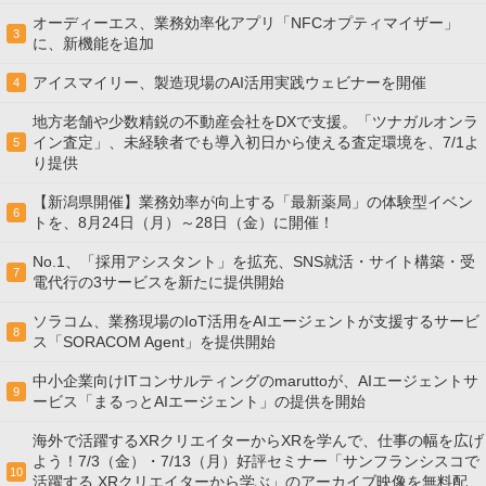
オーディーエス、業務効率化アプリ「NFCオプティマイザー」
3
に、新機能を追加
アイスマイリー、製造現場のAI活用実践ウェビナーを開催
4
地方老舗や少数精鋭の不動産会社をDXで支援。「ツナガルオンラ
イン査定」、未経験者でも導入初日から使える査定環境を、7/1よ
5
り提供
【新潟県開催】業務効率が向上する「最新薬局」の体験型イベン
6
トを、8月24日（月）～28日（金）に開催！
No.1、「採用アシスタント」を拡充、SNS就活・サイト構築・受
7
電代行の3サービスを新たに提供開始
ソラコム、業務現場のIoT活用をAIエージェントが支援するサービ
8
ス「SORACOM Agent」を提供開始
中小企業向けITコンサルティングのmaruttoが、AIエージェントサ
9
ービス「まるっとAIエージェント」の提供を開始
海外で活躍するXRクリエイターからXRを学んで、仕事の幅を広げ
よう！7/3（金）・7/13（月）好評セミナー「サンフランシスコで
10
活躍する XRクリエイターから学ぶ」のアーカイブ映像を無料配