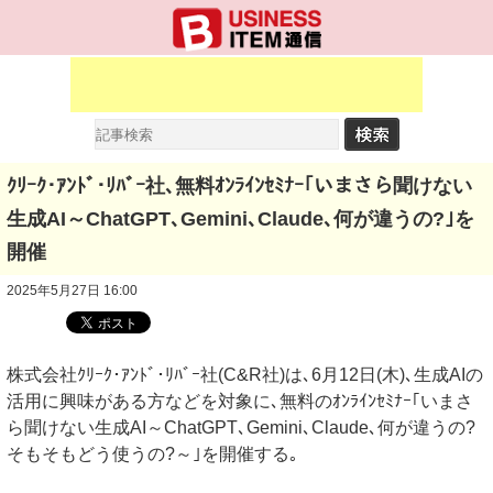
ｸﾘｰｸ･ｱﾝﾄﾞ･ﾘﾊﾞｰ社､無料ｵﾝﾗｲﾝｾﾐﾅｰ｢いまさら聞けない
生成AI～ChatGPT､Gemini､Claude､何が違うの?｣を
開催
2025年5月27日 16:00
株式会社ｸﾘｰｸ･ｱﾝﾄﾞ･ﾘﾊﾞｰ社(C&R社)は､6月12日(木)､生成AIの
活用に興味がある方などを対象に､無料のｵﾝﾗｲﾝｾﾐﾅｰ｢いまさ
ら聞けない生成AI～ChatGPT､Gemini､Claude､何が違うの?
そもそもどう使うの?～｣を開催する｡