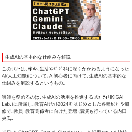
生成AIの基本的な仕組みを解説
このｾﾐﾅｰは､昨今､生活やﾋﾞｼﾞﾈｽに深くかかわるようになった
AI(人工知能)について､AI初心者に向けて､生成AIの基本的な
仕組みを解説するというもの｡
講師を務めるのは､生成AIの活用を推進するｺﾐｭﾆﾃｨ｢IKIGAI
Lab.｣に所属し､教育AIｻﾐｯﾄ2024をはじめとした各種ｾﾐﾅｰや研
修で､教員･教育関係者に向けた登壇･講演も行っている内田
央氏｡