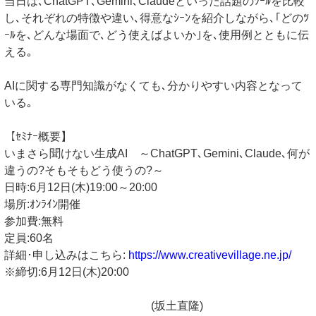
当日は､ChatGPT､Gemini､Claudeといった話題のﾂｰﾙを比較
し､それぞれの特徴や違い､得意なｼｰﾝを紹介しながら､｢どのﾂ
ｰﾙを､どんな場面で､どう使えばよいか｣を､使用例とともに伝
える｡
AIに関する専門知識がなくても､分かりやすい内容となって
いる｡
【ｾﾐﾅｰ概要】
いまさら聞けない生成AI ～ChatGPT､Gemini､Claude､何が
違うの?そもそもどう使うの?～
日時:6月12日(木)19:00～20:00
場所:ｵﾝﾗｲﾝ開催
参加費:無料
定員:60名
詳細･申し込みはこちら:
https://www.creativevillage.ne.jp/
※締切:6月12日(木)20:00
(坂土直隆)