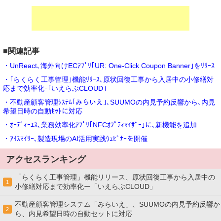
■関連記事
・UnReact､海外向けECｱﾌﾟﾘ｢UR: One-Click Coupon Banner｣をﾘﾘｰｽ
・｢らくらく工事管理｣機能ﾘﾘｰｽ､原状回復工事から入居中の小修繕対
応まで効率化ｰ｢いえらぶCLOUD｣
・不動産顧客管理ｼｽﾃﾑ｢みらいえ｣､SUUMOの内見予約反響から､内見
希望日時の自動ｾｯﾄに対応
・ｵｰﾃﾞｨｰｴｽ､業務効率化ｱﾌﾟﾘ｢NFCｵﾌﾟﾃｨﾏｲｻﾞｰ｣に､新機能を追加
・ｱｲｽﾏｲﾘｰ､製造現場のAI活用実践ｳｪﾋﾞﾅｰを開催
アクセスランキング
「らくらく工事管理」機能リリース、原状回復工事から入居中の
1
小修繕対応まで効率化ー「いえらぶCLOUD」
不動産顧客管理システム「みらいえ」、SUUMOの内見予約反響か
2
ら、内見希望日時の自動セットに対応