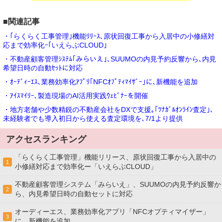
■関連記事
・｢らくらく工事管理｣機能ﾘﾘｰｽ､原状回復工事から入居中の小修繕対
応まで効率化ｰ｢いえらぶCLOUD｣
・不動産顧客管理ｼｽﾃﾑ｢みらいえ｣､SUUMOの内見予約反響から､内見
希望日時の自動ｾｯﾄに対応
・ｵｰﾃﾞｨｰｴｽ､業務効率化ｱﾌﾟﾘ｢NFCｵﾌﾟﾃｨﾏｲｻﾞｰ｣に､新機能を追加
・ｱｲｽﾏｲﾘｰ､製造現場のAI活用実践ｳｪﾋﾞﾅｰを開催
・地方老舗や少数精鋭の不動産会社をDXで支援｡｢ﾂﾅｶﾞﾙｵﾝﾗｲﾝ査定｣､
未経験者でも導入初日から使える査定環境を､7/1より提供
アクセスランキング
「らくらく工事管理」機能リリース、原状回復工事から入居中の
1
小修繕対応まで効率化ー「いえらぶCLOUD」
不動産顧客管理システム「みらいえ」、SUUMOの内見予約反響か
2
ら、内見希望日時の自動セットに対応
オーディーエス、業務効率化アプリ「NFCオプティマイザー」
3
に、新機能を追加