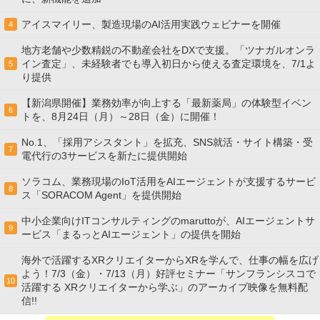
アイスマイリー、製造現場のAI活用実践ウェビナーを開催
4
地方老舗や少数精鋭の不動産会社をDXで支援。「ツナガルオンラ
イン査定」、未経験者でも導入初日から使える査定環境を、7/1よ
5
り提供
【新潟県開催】業務効率が向上する「最新薬局」の体験型イベン
6
トを、8月24日（月）～28日（金）に開催！
No.1、「採用アシスタント」を拡充、SNS就活・サイト構築・受
7
電代行の3サービスを新たに提供開始
ソラコム、業務現場のIoT活用をAIエージェントが支援するサービ
8
ス「SORACOM Agent」を提供開始
中小企業向けITコンサルティングのmaruttoが、AIエージェントサ
9
ービス「まるっとAIエージェント」の提供を開始
海外で活躍するXRクリエイターからXRを学んで、仕事の幅を広げ
よう！7/3（金）・7/13（月）好評セミナー「サンフランシスコで
10
活躍する XRクリエイターから学ぶ」のアーカイブ映像を無料配
信!!