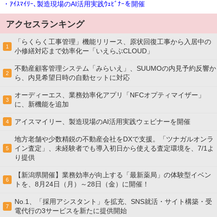
・ｱｲｽﾏｲﾘｰ､製造現場のAI活用実践ｳｪﾋﾞﾅｰを開催
アクセスランキング
「らくらく工事管理」機能リリース、原状回復工事から入居中の
1
小修繕対応まで効率化ー「いえらぶCLOUD」
不動産顧客管理システム「みらいえ」、SUUMOの内見予約反響か
2
ら、内見希望日時の自動セットに対応
オーディーエス、業務効率化アプリ「NFCオプティマイザー」
3
に、新機能を追加
アイスマイリー、製造現場のAI活用実践ウェビナーを開催
4
地方老舗や少数精鋭の不動産会社をDXで支援。「ツナガルオンラ
イン査定」、未経験者でも導入初日から使える査定環境を、7/1よ
5
り提供
【新潟県開催】業務効率が向上する「最新薬局」の体験型イベン
6
トを、8月24日（月）～28日（金）に開催！
No.1、「採用アシスタント」を拡充、SNS就活・サイト構築・受
7
電代行の3サービスを新たに提供開始