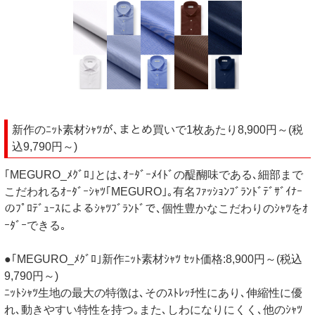
新作のﾆｯﾄ素材ｼｬﾂが､まとめ買いで1枚あたり8,900円～(税
込9,790円～)
｢MEGURO_ﾒｸﾞﾛ｣とは､ｵｰﾀﾞｰﾒｲﾄﾞの醍醐味である､細部まで
こだわれるｵｰﾀﾞｰｼｬﾂ｢MEGURO｣｡有名ﾌｧｯｼｮﾝﾌﾞﾗﾝﾄﾞﾃﾞｻﾞｲﾅｰ
のﾌﾟﾛﾃﾞｭｰｽによるｼｬﾂﾌﾞﾗﾝﾄﾞで､個性豊かなこだわりのｼｬﾂをｵ
ｰﾀﾞｰできる｡
●｢MEGURO_ﾒｸﾞﾛ｣新作ﾆｯﾄ素材ｼｬﾂ ｾｯﾄ価格:8,900円～(税込
9,790円～)
ﾆｯﾄｼｬﾂ生地の最大の特徴は､そのｽﾄﾚｯﾁ性にあり､伸縮性に優
れ､動きやすい特性を持つ｡また､しわになりにくく､他のｼｬﾂ