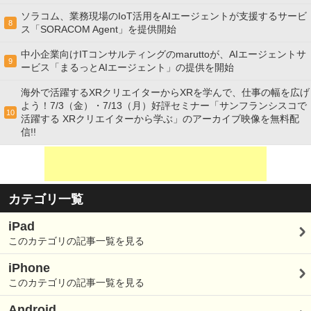
ソラコム、業務現場のIoT活用をAIエージェントが支援するサービ
8
ス「SORACOM Agent」を提供開始
中小企業向けITコンサルティングのmaruttoが、AIエージェントサ
9
ービス「まるっとAIエージェント」の提供を開始
海外で活躍するXRクリエイターからXRを学んで、仕事の幅を広げ
よう！7/3（金）・7/13（月）好評セミナー「サンフランシスコで
10
活躍する XRクリエイターから学ぶ」のアーカイブ映像を無料配
信!!
カテゴリ一覧
iPad
このカテゴリの記事一覧を見る
iPhone
このカテゴリの記事一覧を見る
Android