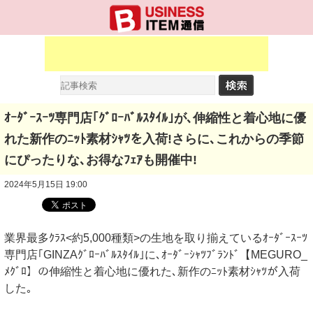
ｵｰﾀﾞｰｽｰﾂ専門店｢ｸﾞﾛｰﾊﾞﾙｽﾀｲﾙ｣が､伸縮性と着心地に優
れた新作のﾆｯﾄ素材ｼｬﾂを入荷!さらに､これからの季節
にぴったりな､お得なﾌｪｱも開催中!
2024年5月15日 19:00
業界最多ｸﾗｽ<約5,000種類>の生地を取り揃えているｵｰﾀﾞｰｽｰﾂ
専門店｢GINZAｸﾞﾛｰﾊﾞﾙｽﾀｲﾙ｣に､ｵｰﾀﾞｰｼｬﾂﾌﾞﾗﾝﾄﾞ【MEGURO_
ﾒｸﾞﾛ】の伸縮性と着心地に優れた､新作のﾆｯﾄ素材ｼｬﾂが入荷
した｡