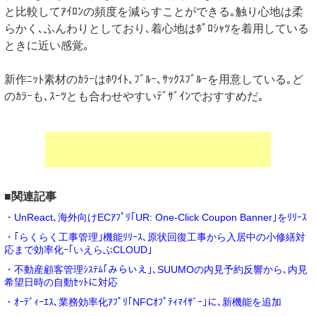
と比較してｱｲﾛﾝの頻度を減らすことができる｡触り心地は柔
らかく､ふんわりとしており､着心地はﾎﾟﾛｼｬﾂを着用している
ときに近い感覚｡
新作ﾆｯﾄ素材のｶﾗｰはﾎﾜｲﾄ､ﾌﾞﾙｰ､ｻｯｸｽﾌﾞﾙｰを用意している｡ど
のｶﾗｰも､ｽｰﾂとも合わせやすいﾃﾞｻﾞｲﾝでおすすめだ｡
■関連記事
・UnReact､海外向けECｱﾌﾟﾘ｢UR: One-Click Coupon Banner｣をﾘﾘｰｽ
・｢らくらく工事管理｣機能ﾘﾘｰｽ､原状回復工事から入居中の小修繕対
応まで効率化ｰ｢いえらぶCLOUD｣
・不動産顧客管理ｼｽﾃﾑ｢みらいえ｣､SUUMOの内見予約反響から､内見
希望日時の自動ｾｯﾄに対応
・ｵｰﾃﾞｨｰｴｽ､業務効率化ｱﾌﾟﾘ｢NFCｵﾌﾟﾃｨﾏｲｻﾞｰ｣に､新機能を追加