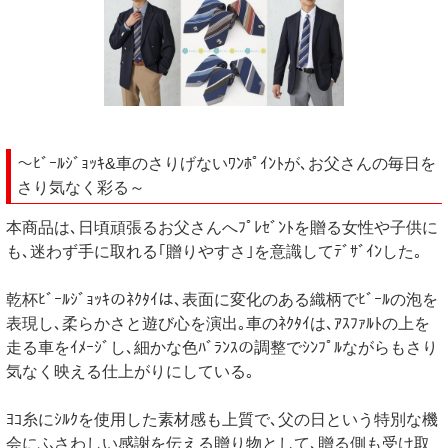
～ﾋﾞｰﾙｼﾞｮｯｷ&車のさりげないﾜﾝﾎﾟｲﾝﾄが､お父さんの毎日を
さり気なく彩る～
本商品は､日頃頑張るお父さんへﾌﾟﾚｾﾞﾝﾄを贈る女性や子供に
も､迷わず手に取れる｢贈りやすさ｣を意識してﾃﾞｻﾞｲﾝした｡
乾杯ﾋﾞｰﾙｼﾞｮｯｷのﾈｸﾀｲは､表面に変化のある織柄でﾋﾞｰﾙの泡を
表現し､柔らかさと遊び心を演出｡車のﾈｸﾀｲは､ｱｽﾌｧﾙﾄの上を
走る車をｲﾒｰｼﾞし､細かな色ﾊﾞﾗﾝｽの調整でｼﾝﾌﾟﾙながらもさり
気なく映える仕上がりにしている｡
ﾖｺ糸にｼﾙｸを使用した素材感も上質で､父の日という特別な機
会にふさわしい感謝を伝える贈り物として､贈る側も受け取