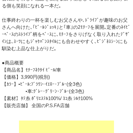
る側も笑顔になれる一本だ｡
仕事終わりの一杯を楽しむお父さんや､ﾄﾞﾗｲﾌﾞが趣味のお父
さんへ向けた､｢ﾋﾞｰﾙｼﾞｮｯｷ｣と｢車｣の2ﾓﾁｰﾌを展開｡定番のﾈｲﾋﾞ
ｰﾍﾞｰｽのｽﾄﾗｲﾌﾟ柄をﾍﾞｰｽに､ﾓﾁｰﾌをさりげなく取り入れたﾃﾞｻﾞ
ｲﾝは､ｽｰﾂにもｼﾞｬｹﾊﾟﾝｽﾀｲﾙにも合わせやすく､ﾋﾞｼﾞﾈｽｼｰﾝにも
馴染む上品な仕上がりだ｡
●商品概要
【商品名】ﾓﾁｰﾌﾈｸﾀｲ ﾋﾞｰﾙ/車
【価格】3,990円(税別)
【ｶﾗｰ】•ﾋﾞｰﾙ:ﾌﾞﾗｳﾝ･ｲｴﾛｰ･ﾌﾞﾙｰ(全3色)
•車:ｸﾞﾚｰ･ｸﾞﾘｰﾝ･ﾌﾞﾙｰ(全3色)
【素材】ﾀﾃ糸 ﾎﾟﾘｴｽﾃﾙ100%/ ﾖｺ糸 ｼﾙｸ100%
【販売店舗】 全国のP.S.FA店舗