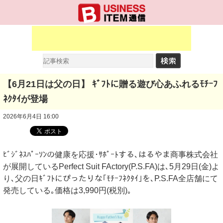
【6月21日は父の日】 ｷﾞﾌﾄに贈る遊び心あふれるﾓﾁｰﾌ
ﾈｸﾀｲが登場
2026年6月4日 16:00
ﾋﾞｼﾞﾈｽﾊﾟｰｿﾝの健康を応援･ｻﾎﾟｰﾄする､はるやま商事株式会社
が展開しているPerfect Suit FActory(P.S.FA)は､5月29日(金)よ
り､父の日ｷﾞﾌﾄにぴったりな｢ﾓﾁｰﾌﾈｸﾀｲ｣を､P.S.FA全店舗にて
発売している｡価格は3,990円(税別)｡