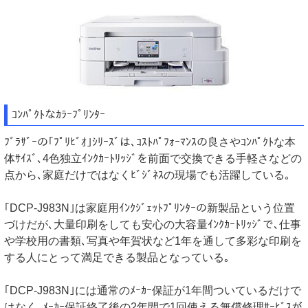
ｺﾝﾊﾟｸﾄなｶﾗｰﾌﾟﾘﾝﾀｰ
ﾌﾞﾗｻﾞｰの｢ﾌﾟﾘﾋﾞｵ｣ｼﾘｰｽﾞは､ｺｽﾄﾊﾟﾌｫｰﾏﾝｽの良さやｺﾝﾊﾟｸﾄな本
体ｻｲｽﾞ､4色独立ｲﾝｸｶｰﾄﾘｯｼﾞを前面で交換できる手軽さなどの
点から､家庭だけではなくﾋﾞｼﾞﾈｽの現場でも活躍している｡
｢DCP-J983N｣は家庭用ｲﾝｸｼﾞｪｯﾄﾌﾟﾘﾝﾀｰの新製品という位置
づけだが､大量印刷をしても安心の大容量ｲﾝｸｶｰﾄﾘｯｼﾞで､仕事
や学校用の書類､写真や年賀状など1年を通して多彩な印刷を
する人にとって満足できる製品となっている｡
｢DCP-J983N｣には通常のﾒｰｶｰ保証が1年間ついているだけで
はなく､ﾒｰｶｰ保証終了後の2年間で1回使える無償修理ｻｰﾋﾞｽが