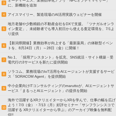
オーディーエス、業務効率化アプリ「NFCオプティマイザー」
3
に、新機能を追加
アイスマイリー、製造現場のAI活用実践ウェビナーを開催
4
地方老舗や少数精鋭の不動産会社をDXで支援。「ツナガルオンラ
イン査定」、未経験者でも導入初日から使える査定環境を、7/1よ
5
り提供
【新潟県開催】業務効率が向上する「最新薬局」の体験型イベン
6
トを、8月24日（月）～28日（金）に開催！
No.1、「採用アシスタント」を拡充、SNS就活・サイト構築・受
7
電代行の3サービスを新たに提供開始
ソラコム、業務現場のIoT活用をAIエージェントが支援するサービ
8
ス「SORACOM Agent」を提供開始
中小企業向けITコンサルティングのmaruttoが、AIエージェントサ
9
ービス「まるっとAIエージェント」の提供を開始
海外で活躍するXRクリエイターからXRを学んで、仕事の幅を広げ
よう！7/3（金）・7/13（月）好評セミナー「サンフランシスコで
10
活躍する XRクリエイターから学ぶ」のアーカイブ映像を無料配
信!!