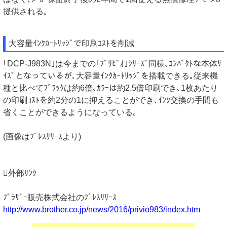
提供される｡
大容量ｲﾝｸｶｰﾄﾘｯｼﾞで印刷ｺｽﾄを削減
｢DCP-J983N｣は今までの｢ﾌﾟﾘﾋﾞｵ｣ｼﾘｰｽﾞ同様､ｺﾝﾊﾟｸﾄな本体ｻ
ｲｽﾞとなっているが､大容量ｲﾝｸｶｰﾄﾘｯｼﾞを搭載できる｡従来機
種と比べてﾌﾞﾗｯｸは約6倍､ｶﾗｰは約2.5倍印刷でき､1枚あたり
の印刷ｺｽﾄを約2分の1に抑えることができ､ｲﾝｸ交換の手間も
省くことができるようになっている｡
(画像はﾌﾟﾚｽﾘﾘｰｽより)
外部ﾘﾝｸ
ﾌﾞﾗｻﾞｰ販売株式会社のﾌﾟﾚｽﾘﾘｰｽ
http://www.brother.co.jp/news/2016/privio983/index.htm