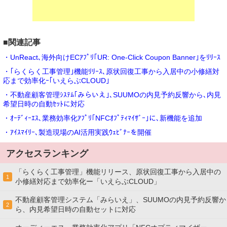
■関連記事
・UnReact､海外向けECｱﾌﾟﾘ｢UR: One-Click Coupon Banner｣をﾘﾘｰｽ
・｢らくらく工事管理｣機能ﾘﾘｰｽ､原状回復工事から入居中の小修繕対
応まで効率化ｰ｢いえらぶCLOUD｣
・不動産顧客管理ｼｽﾃﾑ｢みらいえ｣､SUUMOの内見予約反響から､内見
希望日時の自動ｾｯﾄに対応
・ｵｰﾃﾞｨｰｴｽ､業務効率化ｱﾌﾟﾘ｢NFCｵﾌﾟﾃｨﾏｲｻﾞｰ｣に､新機能を追加
・ｱｲｽﾏｲﾘｰ､製造現場のAI活用実践ｳｪﾋﾞﾅｰを開催
アクセスランキング
「らくらく工事管理」機能リリース、原状回復工事から入居中の
1
小修繕対応まで効率化ー「いえらぶCLOUD」
不動産顧客管理システム「みらいえ」、SUUMOの内見予約反響か
2
ら、内見希望日時の自動セットに対応