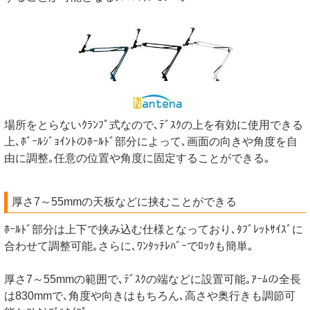
場所をとらないｸﾗﾝﾌﾟ式なので､ﾃﾞｽｸの上を有効に使用できる
上､ﾎﾞｰﾙｼﾞｮｲﾝﾄのﾎｰﾙﾄﾞ部分によって､画面の向きや角度を自
由に調整｡任意の位置や角度に固定することができる｡
厚さ7～55mmの天板などに挟むことができる
ﾎｰﾙﾄﾞ部分は上下で挟み込む仕様となっており､ﾀﾌﾞﾚｯﾄｻｲｽﾞに
合わせて調整可能｡さらに､ﾜﾝﾀｯﾁﾚﾊﾞｰでﾛｯｸも簡単｡
厚さ7～55mmの範囲で､ﾃﾞｽｸの端などに設置可能｡ｱｰﾑの全長
は830mmで､角度や向きはもちろん､高さや奥行きも調節可