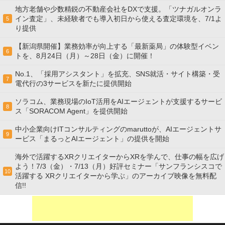
地方老舗や少数精鋭の不動産会社をDXで支援。「ツナガルオンラ
イン査定」、未経験者でも導入初日から使える査定環境を、7/1よ
5
り提供
【新潟県開催】業務効率が向上する「最新薬局」の体験型イベン
6
トを、8月24日（月）～28日（金）に開催！
No.1、「採用アシスタント」を拡充、SNS就活・サイト構築・受
7
電代行の3サービスを新たに提供開始
ソラコム、業務現場のIoT活用をAIエージェントが支援するサービ
8
ス「SORACOM Agent」を提供開始
中小企業向けITコンサルティングのmaruttoが、AIエージェントサ
9
ービス「まるっとAIエージェント」の提供を開始
海外で活躍するXRクリエイターからXRを学んで、仕事の幅を広げ
よう！7/3（金）・7/13（月）好評セミナー「サンフランシスコで
10
活躍する XRクリエイターから学ぶ」のアーカイブ映像を無料配
信!!