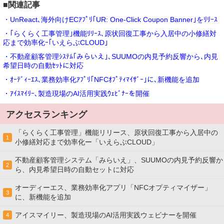
■関連記事
・UnReact､海外向けECｱﾌﾟﾘ｢UR: One-Click Coupon Banner｣をﾘﾘｰｽ
・｢らくらく工事管理｣機能ﾘﾘｰｽ､原状回復工事から入居中の小修繕対
応まで効率化ｰ｢いえらぶCLOUD｣
・不動産顧客管理ｼｽﾃﾑ｢みらいえ｣､SUUMOの内見予約反響から､内見
希望日時の自動ｾｯﾄに対応
・ｵｰﾃﾞｨｰｴｽ､業務効率化ｱﾌﾟﾘ｢NFCｵﾌﾟﾃｨﾏｲｻﾞｰ｣に､新機能を追加
・ｱｲｽﾏｲﾘｰ､製造現場のAI活用実践ｳｪﾋﾞﾅｰを開催
アクセスランキング
「らくらく工事管理」機能リリース、原状回復工事から入居中の
1
小修繕対応まで効率化ー「いえらぶCLOUD」
不動産顧客管理システム「みらいえ」、SUUMOの内見予約反響か
2
ら、内見希望日時の自動セットに対応
オーディーエス、業務効率化アプリ「NFCオプティマイザー」
3
に、新機能を追加
アイスマイリー、製造現場のAI活用実践ウェビナーを開催
4