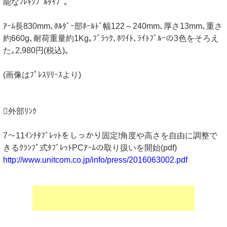
能なﾌﾚｷｼﾌﾞﾙﾀｲﾌﾟ｡
ｱｰﾑ長830mm､ﾎﾙﾀﾞｰ部ﾎｰﾙﾄﾞ幅122～240mm､厚さ13mm､重さ
約660g､耐荷重量約1Kg｡ﾌﾞﾗｯｸ､ﾎﾜｲﾄ､ﾗｲﾄﾌﾞﾙｰの3色をそろえ
た｡2,980円(税込)｡
(画像はﾌﾟﾚｽﾘﾘｰｽより)
外部ﾘﾝｸ
7～11ｲﾝﾁﾀﾌﾞﾚｯﾄをしっかり固定!角度や高さを自由に調整で
きるｸﾗﾝﾌﾟ式ﾀﾌﾞﾚｯﾄPCｱｰﾑの取り扱いを開始(pdf)
http://www.unitcom.co.jp/info/press/2016063002.pdf