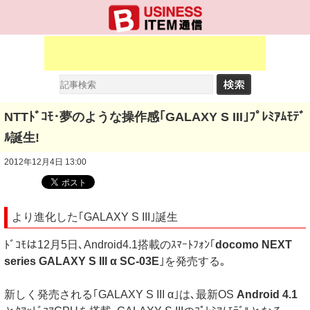
NTTﾄﾞｺﾓ･夢のような操作感｢GALAXY S III｣ﾌﾟﾚﾐｱﾑﾓﾃﾞ
ﾙ誕生!
2012年12月4日 13:00
より進化した｢GALAXY S III｣誕生
ﾄﾞｺﾓは12月5日､Android4.1搭載のｽﾏｰﾄﾌｫﾝ｢
docomo NEXT
series GALAXY S III α SC-03E
｣を発売する｡
新しく発売される｢GALAXY S III α｣は､最新OS
Android 4.1