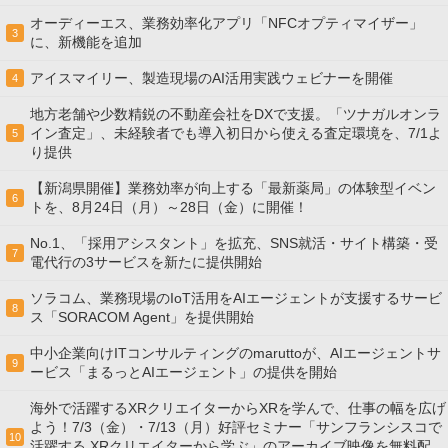
オーディーエス、業務効率化アプリ「NFCオプティマイザー」
3
に、新機能を追加
アイスマイリー、製造現場のAI活用実践ウェビナーを開催
4
地方老舗や少数精鋭の不動産会社をDXで支援。「ツナガルオンラ
イン査定」、未経験者でも導入初日から使える査定環境を、7/1よ
5
り提供
【新潟県開催】業務効率が向上する「最新薬局」の体験型イベン
6
トを、8月24日（月）～28日（金）に開催！
No.1、「採用アシスタント」を拡充、SNS就活・サイト構築・受
7
電代行の3サービスを新たに提供開始
ソラコム、業務現場のIoT活用をAIエージェントが支援するサービ
8
ス「SORACOM Agent」を提供開始
中小企業向けITコンサルティングのmaruttoが、AIエージェントサ
9
ービス「まるっとAIエージェント」の提供を開始
海外で活躍するXRクリエイターからXRを学んで、仕事の幅を広げ
よう！7/3（金）・7/13（月）好評セミナー「サンフランシスコで
10
活躍する XRクリエイターから学ぶ」のアーカイブ映像を無料配