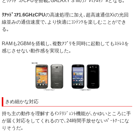
とｸｱｯﾄﾞｺｱCPUを搭載｡GALAXY S IIIのﾌﾟﾚﾐｱﾑﾓﾃﾞﾙとなる｡
ｸｱｯﾄﾞｺｱ1.6GHzCPU
の高速処理に加え､超高速通信Xiの光回
線並みの通信速度で､より快適にｺﾝﾃﾝﾂを楽しむことができ
る｡
RAMも2GBMを搭載し､複数ｱﾌﾟﾘを同時に起動してもｽﾄﾚｽを
感じさせない動作感を実現した｡
きめ細かな対応
持ち主の動作を理解するｲﾝﾃﾘｼﾞｪﾝﾄ機能が､かゆいところに手
が届く対応をしてくれるので､24時間手放せないﾊﾟｰﾄﾅｰにな
りそうだ｡