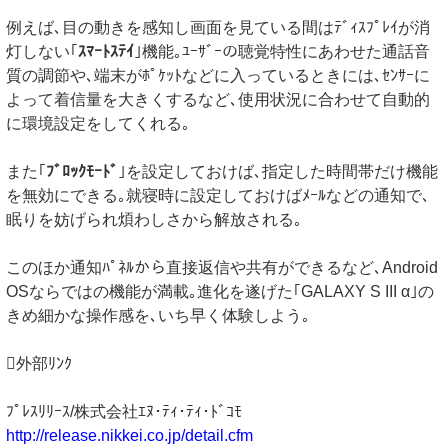
例えば､目の動きを感知し画面を見ている間はﾃﾞｨｽﾌﾟﾚｲが消
灯しない｢
ｽﾏｰﾄｽﾃｲ
｣機能｡ﾕｰｻﾞｰの聴覚特性にあわせた通話音
質の調節や､端末がﾎﾟｹｯﾄなどに入っているときには､ｾﾝｻｰに
よって着信量を大きくするなど､使用状況に合わせて自動的
に環境設定をしてくれる｡
また｢
ﾌﾞﾛｯｸﾓｰﾄﾞ
｣を設定しておけば､指定した時間帯だけ機能
を無効にできる｡就寝時に設定しておけばﾒｰﾙなどの通知で､
眠りを妨げられ煩わしさから解放される｡
このほか通知ﾊﾟﾈﾙから直接返信や共有ができるなど､Android
OSならではの機能が満載｡進化を遂げた｢GALAXY S III α｣の
きめ細かな操作感を､いち早く体験しよう｡
外部ﾘﾝｸ
ﾌﾟﾚｽﾘﾘｰｽ/株式会社ｴﾇ･ﾃｨ･ﾃｨ･ﾄﾞｺﾓ
http://release.nikkei.co.jp/detail.cfm