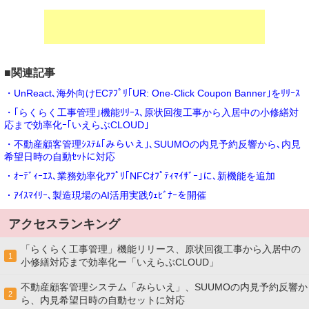
■関連記事
・UnReact､海外向けECｱﾌﾟﾘ｢UR: One-Click Coupon Banner｣をﾘﾘｰｽ
・｢らくらく工事管理｣機能ﾘﾘｰｽ､原状回復工事から入居中の小修繕対
応まで効率化ｰ｢いえらぶCLOUD｣
・不動産顧客管理ｼｽﾃﾑ｢みらいえ｣､SUUMOの内見予約反響から､内見
希望日時の自動ｾｯﾄに対応
・ｵｰﾃﾞｨｰｴｽ､業務効率化ｱﾌﾟﾘ｢NFCｵﾌﾟﾃｨﾏｲｻﾞｰ｣に､新機能を追加
・ｱｲｽﾏｲﾘｰ､製造現場のAI活用実践ｳｪﾋﾞﾅｰを開催
アクセスランキング
「らくらく工事管理」機能リリース、原状回復工事から入居中の
1
小修繕対応まで効率化ー「いえらぶCLOUD」
不動産顧客管理システム「みらいえ」、SUUMOの内見予約反響か
2
ら、内見希望日時の自動セットに対応