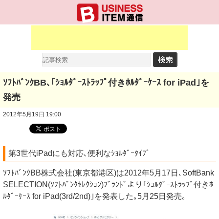
ｿﾌﾄﾊﾞﾝｸBB､｢ｼｮﾙﾀﾞｰｽﾄﾗｯﾌﾟ付きﾎﾙﾀﾞｰｹｰｽ for iPad｣を
発売
2012年5月19日 19:00
第3世代iPadにも対応､便利なｼｮﾙﾀﾞｰﾀｲﾌﾟ
ｿﾌﾄﾊﾞﾝｸBB株式会社(東京都港区)は2012年5月17日､SoftBank
SELECTION(ｿﾌﾄﾊﾞﾝｸｾﾚｸｼｮﾝ)ﾌﾞﾗﾝﾄﾞより｢ｼｮﾙﾀﾞｰｽﾄﾗｯﾌﾟ付きﾎ
ﾙﾀﾞｰｹｰｽ for iPad(3rd/2nd)｣を発表した｡5月25日発売｡