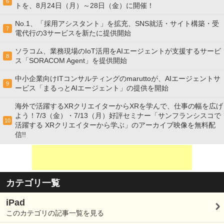
6
トを、8月24日（月）～28日（金）に開催！
No.1、「採用アシスタント」を拡充、SNS就活・サイト構築・受
7
電代行の3サービスを新たに提供開始
ソラコム、業務現場のIoT活用をAIエージェントが支援するサービ
8
ス「SORACOM Agent」を提供開始
中小企業向けITコンサルティングのmaruttoが、AIエージェントサ
9
ービス「まるっとAIエージェント」の提供を開始
海外で活躍するXRクリエイターからXRを学んで、仕事の幅を広げ
よう！7/3（金）・7/13（月）好評セミナー「サンフランシスコで
10
活躍する XRクリエイターから学ぶ」のアーカイブ映像を無料配
信!!
カテゴリ一覧
iPad
このカテゴリの記事一覧を見る