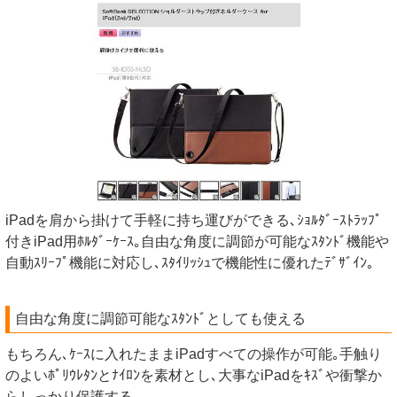
iPadを肩から掛けて手軽に持ち運びができる､ｼｮﾙﾀﾞｰｽﾄﾗｯﾌﾟ
付きiPad用ﾎﾙﾀﾞｰｹｰｽ｡自由な角度に調節が可能なｽﾀﾝﾄﾞ機能や
自動ｽﾘｰﾌﾟ機能に対応し､ｽﾀｲﾘｯｼｭで機能性に優れたﾃﾞｻﾞｲﾝ｡
自由な角度に調節可能なｽﾀﾝﾄﾞとしても使える
もちろん､ｹｰｽに入れたままiPadすべての操作が可能｡手触り
のよいﾎﾟﾘｳﾚﾀﾝとﾅｲﾛﾝを素材とし､大事なiPadをｷｽﾞや衝撃か
らしっかり保護する｡