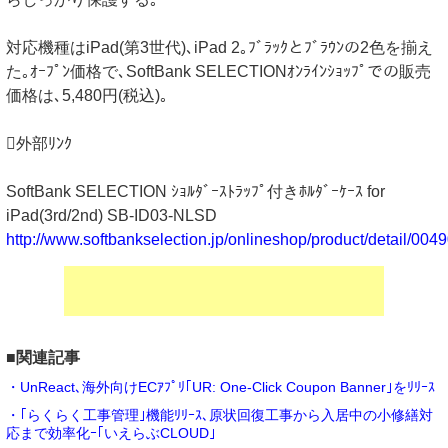
対応機種はiPad(第3世代)､iPad 2｡ﾌﾞﾗｯｸとﾌﾞﾗｳﾝの2色を揃え
た｡ｵｰﾌﾟﾝ価格で､SoftBank SELECTIONｵﾝﾗｲﾝｼｮｯﾌﾟでの販売
価格は､5,480円(税込)｡
外部ﾘﾝｸ
SoftBank SELECTION ｼｮﾙﾀﾞｰｽﾄﾗｯﾌﾟ付きﾎﾙﾀﾞｰｹｰｽ for
iPad(3rd/2nd) SB-ID03-NLSD
http://www.softbankselection.jp/onlineshop/product/detail/004
■関連記事
・UnReact､海外向けECｱﾌﾟﾘ｢UR: One-Click Coupon Banner｣をﾘﾘｰｽ
・｢らくらく工事管理｣機能ﾘﾘｰｽ､原状回復工事から入居中の小修繕対
応まで効率化ｰ｢いえらぶCLOUD｣