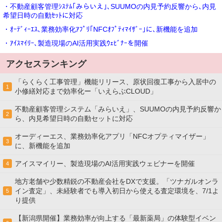
・不動産顧客管理ｼｽﾃﾑ｢みらいえ｣､SUUMOの内見予約反響から､内見
希望日時の自動ｾｯﾄに対応
・ｵｰﾃﾞｨｰｴｽ､業務効率化ｱﾌﾟﾘ｢NFCｵﾌﾟﾃｨﾏｲｻﾞｰ｣に､新機能を追加
・ｱｲｽﾏｲﾘｰ､製造現場のAI活用実践ｳｪﾋﾞﾅｰを開催
アクセスランキング
「らくらく工事管理」機能リリース、原状回復工事から入居中の
1
小修繕対応まで効率化ー「いえらぶCLOUD」
不動産顧客管理システム「みらいえ」、SUUMOの内見予約反響か
2
ら、内見希望日時の自動セットに対応
オーディーエス、業務効率化アプリ「NFCオプティマイザー」
3
に、新機能を追加
アイスマイリー、製造現場のAI活用実践ウェビナーを開催
4
地方老舗や少数精鋭の不動産会社をDXで支援。「ツナガルオンラ
イン査定」、未経験者でも導入初日から使える査定環境を、7/1よ
5
り提供
【新潟県開催】業務効率が向上する「最新薬局」の体験型イベン