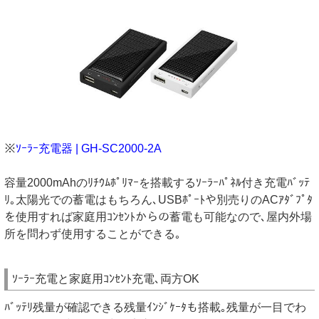
※
ｿｰﾗｰ充電器 | GH-SC2000-2A
容量2000mAhのﾘﾁｳﾑﾎﾟﾘﾏｰを搭載するｿｰﾗｰﾊﾟﾈﾙ付き充電ﾊﾞｯﾃ
ﾘ｡太陽光での蓄電はもちろん､USBﾎﾟｰﾄや別売りのACｱﾀﾞﾌﾟﾀ
を使用すれば家庭用ｺﾝｾﾝﾄからの蓄電も可能なので､屋内外場
所を問わず使用することができる｡
ｿｰﾗｰ充電と家庭用ｺﾝｾﾝﾄ充電､両方OK
ﾊﾞｯﾃﾘ残量が確認できる残量ｲﾝｼﾞｹｰﾀも搭載｡残量が一目でわ