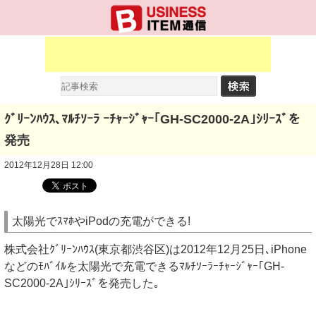
ｸﾞﾘｰﾝﾊｳｽ､ﾏﾙﾁｿｰﾗ ｰﾁｬｰｼﾞｬｰ｢GH-SC2000-2A｣ｼﾘｰｽﾞを
発売
2012年12月28日 12:00
太陽光でｽﾏﾎやiPodの充電ができる!
株式会社ｸﾞﾘｰﾝﾊｳｽ(東京都渋谷区)は2012年12月25日､iPhone
などのﾓﾊﾞｲﾙを太陽光で充電できるﾏﾙﾁｿｰﾗｰﾁｬｰｼﾞｬｰ｢GH-
SC2000-2A｣ｼﾘｰｽﾞを発売した｡