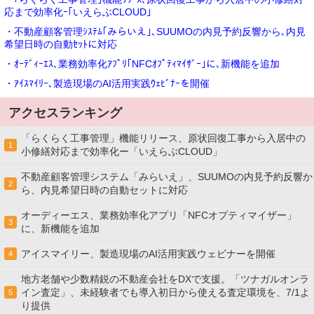
応まで効率化ｰ｢いえらぶCLOUD｣
・不動産顧客管理ｼｽﾃﾑ｢みらいえ｣､SUUMOの内見予約反響から､内見
希望日時の自動ｾｯﾄに対応
・ｵｰﾃﾞｨｰｴｽ､業務効率化ｱﾌﾟﾘ｢NFCｵﾌﾟﾃｨﾏｲｻﾞｰ｣に､新機能を追加
・ｱｲｽﾏｲﾘｰ､製造現場のAI活用実践ｳｪﾋﾞﾅｰを開催
アクセスランキング
「らくらく工事管理」機能リリース、原状回復工事から入居中の
1
小修繕対応まで効率化ー「いえらぶCLOUD」
不動産顧客管理システム「みらいえ」、SUUMOの内見予約反響か
2
ら、内見希望日時の自動セットに対応
オーディーエス、業務効率化アプリ「NFCオプティマイザー」
3
に、新機能を追加
アイスマイリー、製造現場のAI活用実践ウェビナーを開催
4
地方老舗や少数精鋭の不動産会社をDXで支援。「ツナガルオンラ
イン査定」、未経験者でも導入初日から使える査定環境を、7/1よ
5
り提供