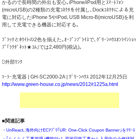
かるので長時間の外出も安心｡iPhone/iPod用とｽﾏｰﾄﾌｫﾝ
(microUSB)の2種類の充電ｺﾈｸﾀを付属し､Dockｺﾈｸﾀによる充
電に対応したiPhone 5やiPod､USB Micro-B(microUSB)を利
用して充電できる機器に対応する｡
ﾌﾞﾗｯｸとﾎﾜｲﾄの2色を揃えた｡ｵｰﾌﾟﾝﾌﾟﾗｲｽで､ｸﾞﾘｰﾝﾊｳｽｵﾝﾗｲﾝｼｮｯ
ﾌﾟ｢ﾗｸﾀﾞﾈｯﾄ★ｺﾑ｣では2,480円(税込)｡
外部ﾘﾝｸ
ｿｰﾗｰ充電器 | GH-SC2000-2A | ｸﾞﾘｰﾝﾊｳｽ 2012年12月25日
http://www.green-house.co.jp/news/2012/r1225a.html
■関連記事
・UnReact､海外向けECｱﾌﾟﾘ｢UR: One-Click Coupon Banner｣をﾘﾘｰｽ
・｢らくらく工事管理｣機能ﾘﾘｰｽ､原状回復工事から入居中の小修繕対