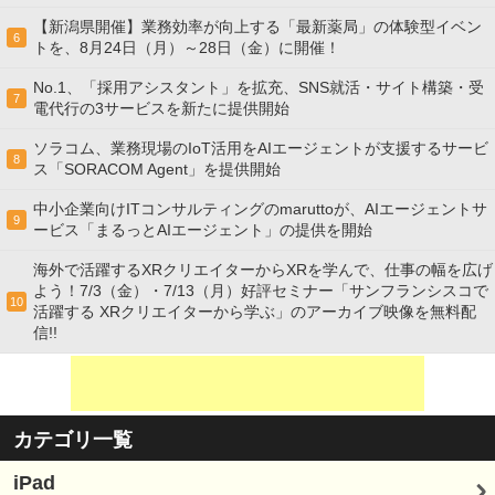
【新潟県開催】業務効率が向上する「最新薬局」の体験型イベン
6
トを、8月24日（月）～28日（金）に開催！
No.1、「採用アシスタント」を拡充、SNS就活・サイト構築・受
7
電代行の3サービスを新たに提供開始
ソラコム、業務現場のIoT活用をAIエージェントが支援するサービ
8
ス「SORACOM Agent」を提供開始
中小企業向けITコンサルティングのmaruttoが、AIエージェントサ
9
ービス「まるっとAIエージェント」の提供を開始
海外で活躍するXRクリエイターからXRを学んで、仕事の幅を広げ
よう！7/3（金）・7/13（月）好評セミナー「サンフランシスコで
10
活躍する XRクリエイターから学ぶ」のアーカイブ映像を無料配
信!!
カテゴリ一覧
iPad