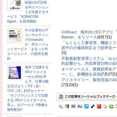
現場のIoT活用
をAIエージェン
トが支援するサ
ービス「SORACOM
Agent」を提供開始
中小企業向けIT
UnReact、海外向けECアプリ「UR: 
コンサルティン
Banner」をリリース
(8月7日)
グのmarutto
「らくらく工事管理」機能リリ
が、AIエージェ
居中の小修繕対応まで効率化ー「
ントサービス「まるっとAI
日)
エージェント」の提供を開
不動産顧客管理システム「みら
始
約反響から、内見希望日時の自
海外で活躍する
オーディーエス、業務効率化ア
XRクリエイタ
ー」に、新機能を追加
(7月27日
ーからXRを学
アイスマイリー、製造現場のA
んで、仕事の幅
(7月23日)
を広げよう！7/3（金）・
7/13（月）好評セミナー
「サンフランシスコで活躍
する XRクリエイターから
学ぶ」のアーカイブ映像を
無料配信!!