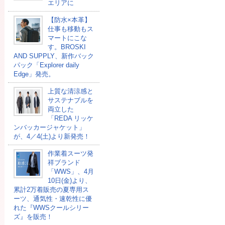
エリアに
【防水×本革】
仕事も移動もス
マートにこな
す。BROSKI
AND SUPPLY、新作バック
パック「Explorer daily
Edge」発売。
上質な清涼感と
サステナブルを
両立した
「REDA リッケ
ンバッカージャケット」
が、4／4(土)より新発売！
作業着スーツ発
祥ブランド
「WWS」、4月
10日(金)より、
累計2万着販売の夏専用ス
ーツ、通気性・速乾性に優
れた『WWSクールシリー
ズ』を販売！