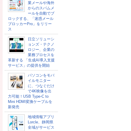
業メールや海外
からのスパムメ
ールを自動でブ
ロックする、「迷惑メール
ブロッカーPro」をリリー
ス
日立ソリューシ
ョンズ・テクノ
ロジー、企業の
業務プロセスを
革新する 「生成AI導入支援
サービス」の提供を開始
パソコンをモバ
イルモニター
に、つなぐだけ
で4K映像を出
力可能！USB Type-C to
Mini HDMI変換ケーブルを
新発売
地域情報アプリ
Lorcle、静岡県
全域がサービス