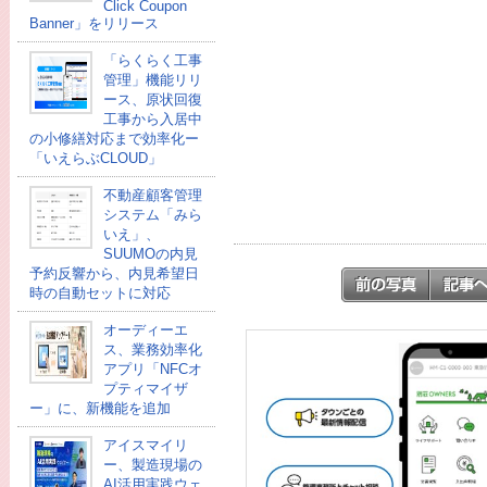
Click Coupon
Banner」をリリース
「らくらく工事
管理」機能リリ
ース、原状回復
工事から入居中
の小修繕対応まで効率化ー
「いえらぶCLOUD」
不動産顧客管理
システム「みら
いえ」、
SUUMOの内見
予約反響から、内見希望日
時の自動セットに対応
オーディーエ
ス、業務効率化
アプリ「NFCオ
プティマイザ
ー」に、新機能を追加
アイスマイリ
ー、製造現場の
AI活用実践ウェ