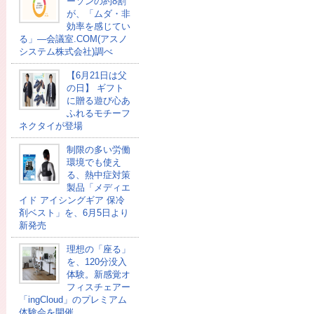
ーソンの約8割
が、「ムダ・非
効率を感じてい
る」―会議室.COM(アスノ
システム株式会社)調べ
【6月21日は父
の日】 ギフト
に贈る遊び心あ
ふれるモチーフ
ネクタイが登場
制限の多い労働
環境でも使え
る、熱中症対策
製品「メディエ
イド アイシングギア 保冷
剤ベスト」を、6月5日より
新発売
理想の「座る」
を、120分没入
体験。新感覚オ
フィスチェアー
「ingCloud」のプレミアム
体験会を開催