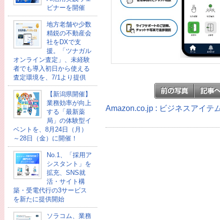
ビナーを開催
地方老舗や少数
精鋭の不動産会
社をDXで支
援。「ツナガル
オンライン査定」、未経験
者でも導入初日から使える
査定環境を、7/1より提供
【新潟県開催】
業務効率が向上
Amazon.co.jp : ビジネスア
する「最新薬
局」の体験型イ
ベントを、8月24日（月）
～28日（金）に開催！
No.1、「採用ア
シスタント」を
拡充、SNS就
活・サイト構
築・受電代行の3サービス
を新たに提供開始
ソラコム、業務