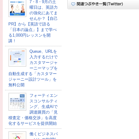
7・8・9月の土
曜日は、英語力
の強化にあてま
せんか？【自己
PR】から【英語で語る
「日本の論点」】まで学べ
る1,000円レッスンを開
講！
Queue、URLを
入力するだけで
カスタマージャ
ーニーマップを
自動生成する「カスタマー
ジャーニー設計ツール」を
無料公開
フォーティエン
スコンサルティ
ング、生成AIで
調達購買の「見
積査定・価格交渉」を高度
化するサービスを提供開始
働くビジネスパ