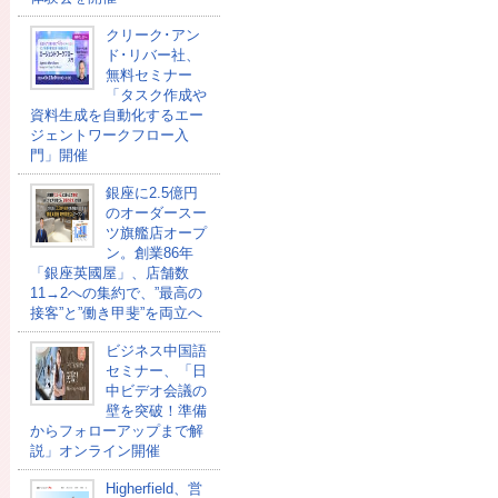
クリーク･アン
ド･リバー社、
無料セミナー
「タスク作成や
資料生成を自動化するエー
ジェントワークフロー入
門」開催
銀座に2.5億円
のオーダースー
ツ旗艦店オープ
ン。創業86年
「銀座英國屋」、店舗数
11→2への集約で、”最高の
接客”と”働き甲斐”を両立へ
ビジネス中国語
セミナー、「日
中ビデオ会議の
壁を突破！準備
からフォローアップまで解
説」オンライン開催
Higherfield、営