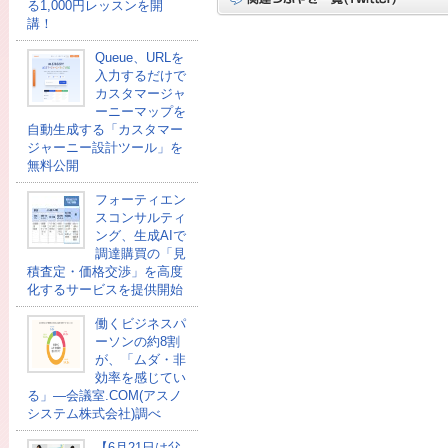
る1,000円レッスンを開
講！
Queue、URLを
入力するだけで
カスタマージャ
ーニーマップを
自動生成する「カスタマー
ジャーニー設計ツール」を
無料公開
フォーティエン
スコンサルティ
ング、生成AIで
調達購買の「見
積査定・価格交渉」を高度
化するサービスを提供開始
働くビジネスパ
ーソンの約8割
が、「ムダ・非
効率を感じてい
る」―会議室.COM(アスノ
システム株式会社)調べ
【6月21日は父