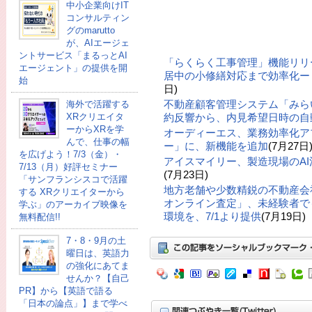
中小企業向けIT
コンサルティン
グのmarutto
が、AIエージェ
ントサービス「まるっとAI
「らくらく工事管理」機能リリ
エージェント」の提供を開
居中の小修繕対応まで効率化ー「
始
日)
不動産顧客管理システム「みら
海外で活躍する
XRクリエイタ
約反響から、内見希望日時の自
ーからXRを学
オーディーエス、業務効率化ア
んで、仕事の幅
ー」に、新機能を追加
(7月27日
を広げよう！7/3（金）・
アイスマイリー、製造現場のA
7/13（月）好評セミナー
(7月23日)
「サンフランシスコで活躍
地方老舗や少数精鋭の不動産会
する XRクリエイターから
オンライン査定」、未経験者で
学ぶ」のアーカイブ映像を
環境を、7/1より提供
(7月19日)
無料配信!!
7・8・9月の土
曜日は、英語力
の強化にあてま
せんか？【自己
PR】から【英語で語る
「日本の論点」】まで学べ