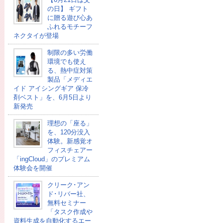
の日】 ギフト
に贈る遊び心あ
ふれるモチーフ
ネクタイが登場
制限の多い労働
環境でも使え
る、熱中症対策
製品「メディエ
イド アイシングギア 保冷
剤ベスト」を、6月5日より
新発売
理想の「座る」
を、120分没入
体験。新感覚オ
フィスチェアー
「ingCloud」のプレミアム
体験会を開催
クリーク･アン
ド･リバー社、
無料セミナー
「タスク作成や
資料生成を自動化するエー