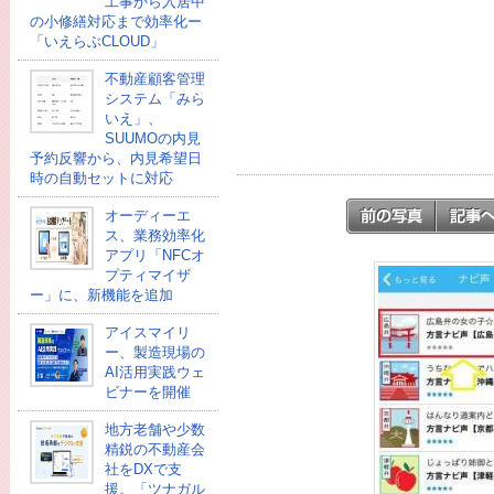
工事から入居中
の小修繕対応まで効率化ー
「いえらぶCLOUD」
不動産顧客管理
システム「みら
いえ」、
SUUMOの内見
予約反響から、内見希望日
時の自動セットに対応
オーディーエ
ス、業務効率化
アプリ「NFCオ
プティマイザ
ー」に、新機能を追加
アイスマイリ
ー、製造現場の
AI活用実践ウェ
ビナーを開催
地方老舗や少数
精鋭の不動産会
社をDXで支
援。「ツナガル