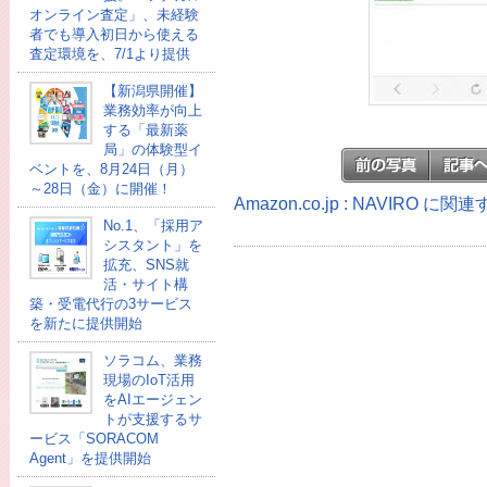
オンライン査定」、未経験
者でも導入初日から使える
査定環境を、7/1より提供
【新潟県開催】
業務効率が向上
する「最新薬
局」の体験型イ
ベントを、8月24日（月）
～28日（金）に開催！
Amazon.co.jp : NAVIRO に
No.1、「採用ア
シスタント」を
拡充、SNS就
活・サイト構
築・受電代行の3サービス
を新たに提供開始
ソラコム、業務
現場のIoT活用
をAIエージェン
トが支援するサ
ービス「SORACOM
Agent」を提供開始