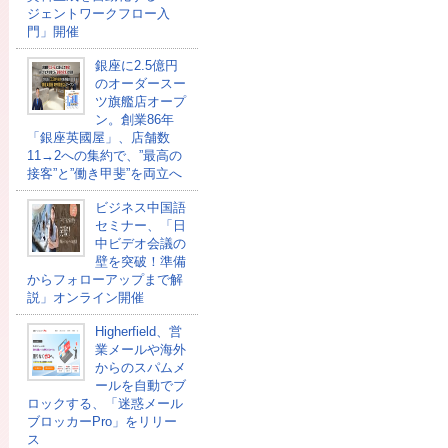
ジェントワークフロー入
門」開催
銀座に2.5億円
のオーダースー
ツ旗艦店オープ
ン。創業86年
「銀座英國屋」、店舗数
11→2への集約で、”最高の
接客”と”働き甲斐”を両立へ
ビジネス中国語
セミナー、「日
中ビデオ会議の
壁を突破！準備
からフォローアップまで解
説」オンライン開催
Higherfield、営
業メールや海外
からのスパムメ
ールを自動でブ
ロックする、「迷惑メール
ブロッカーPro」をリリー
ス