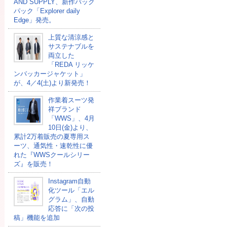
AND SUPPLY、新作バック
パック「Explorer daily
Edge」発売。
上質な清涼感と
サステナブルを
両立した
「REDA リッケ
ンバッカージャケット」
が、4／4(土)より新発売！
作業着スーツ発
祥ブランド
「WWS」、4月
10日(金)より、
累計2万着販売の夏専用ス
ーツ、通気性・速乾性に優
れた『WWSクールシリー
ズ』を販売！
Instagram自動
化ツール「エル
グラム」、自動
応答に「次の投
稿」機能を追加