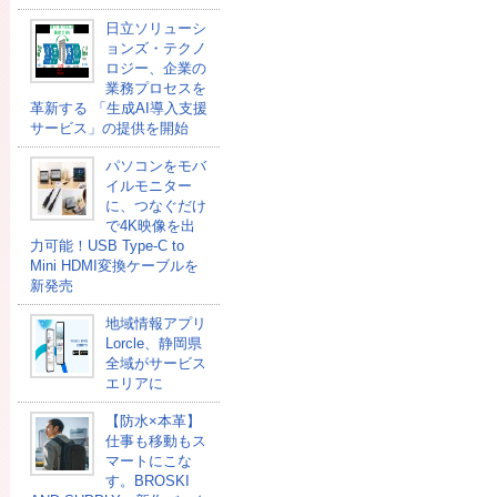
日立ソリューシ
ョンズ・テクノ
ロジー、企業の
業務プロセスを
革新する 「生成AI導入支援
サービス」の提供を開始
パソコンをモバ
イルモニター
に、つなぐだけ
で4K映像を出
力可能！USB Type-C to
Mini HDMI変換ケーブルを
新発売
地域情報アプリ
Lorcle、静岡県
全域がサービス
エリアに
【防水×本革】
仕事も移動もス
マートにこな
す。BROSKI