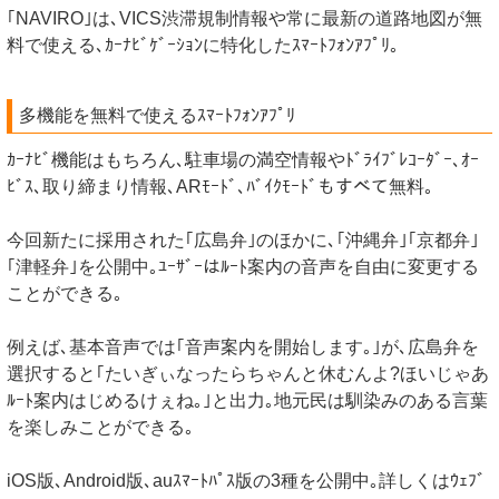
｢NAVIRO｣は､VICS渋滞規制情報や常に最新の道路地図が無
料で使える､ｶｰﾅﾋﾞｹﾞｰｼｮﾝに特化したｽﾏｰﾄﾌｫﾝｱﾌﾟﾘ｡
多機能を無料で使えるｽﾏｰﾄﾌｫﾝｱﾌﾟﾘ
ｶｰﾅﾋﾞ機能はもちろん､駐車場の満空情報やﾄﾞﾗｲﾌﾞﾚｺｰﾀﾞｰ､ｵｰ
ﾋﾞｽ､取り締まり情報､ARﾓｰﾄﾞ､ﾊﾞｲｸﾓｰﾄﾞもすべて無料｡
今回新たに採用された｢広島弁｣のほかに､｢沖縄弁｣｢京都弁｣
｢津軽弁｣を公開中｡ﾕｰｻﾞｰはﾙｰﾄ案内の音声を自由に変更する
ことができる｡
例えば､基本音声では｢音声案内を開始します｡｣が､広島弁を
選択すると｢たいぎぃなったらちゃんと休むんよ?ほいじゃあ
ﾙｰﾄ案内はじめるけぇね｡｣と出力｡地元民は馴染みのある言葉
を楽しみことができる｡
iOS版､Android版､auｽﾏｰﾄﾊﾟｽ版の3種を公開中｡詳しくはｳｪﾌﾞ