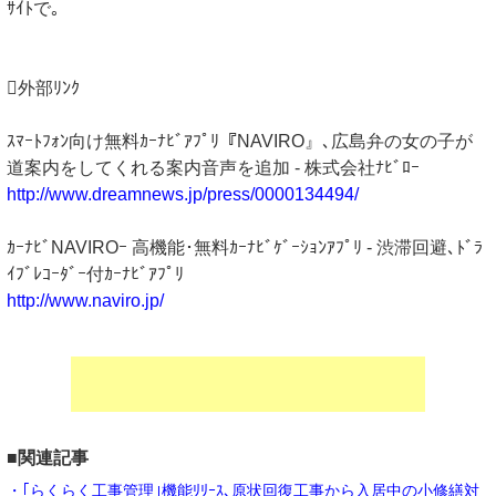
ｻｲﾄで｡
外部ﾘﾝｸ
ｽﾏｰﾄﾌｫﾝ向け無料ｶｰﾅﾋﾞｱﾌﾟﾘ『NAVIRO』､広島弁の女の子が
道案内をしてくれる案内音声を追加 - 株式会社ﾅﾋﾞﾛｰ
http://www.dreamnews.jp/press/0000134494/
ｶｰﾅﾋﾞNAVIROｰ 高機能･無料ｶｰﾅﾋﾞｹﾞｰｼｮﾝｱﾌﾟﾘ - 渋滞回避､ﾄﾞﾗ
ｲﾌﾞﾚｺｰﾀﾞｰ付ｶｰﾅﾋﾞｱﾌﾟﾘ
http://www.naviro.jp/
■関連記事
・｢らくらく工事管理｣機能ﾘﾘｰｽ､原状回復工事から入居中の小修繕対