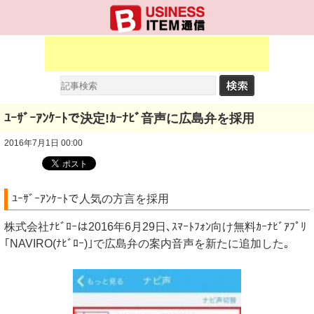
ﾕｰｻﾞｰｱﾝｹｰﾄで決定!ｶｰﾅﾋﾞ音声に広島弁を採用
2016年7月1日 00:00
ﾕｰｻﾞｰｱﾝｹｰﾄで人気の方言を採用
株式会社ﾅﾋﾞﾛｰは2016年6月29日､ｽﾏｰﾄﾌｫﾝ向け無料ｶｰﾅﾋﾞｱﾌﾟﾘ
｢NAVIRO(ﾅﾋﾞﾛｰ)｣で広島弁の案内音声を新たに追加した｡