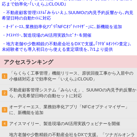
応まで効率化ｰ｢いえらぶCLOUD｣
・不動産顧客管理ｼｽﾃﾑ｢みらいえ｣､SUUMOの内見予約反響から､内見
希望日時の自動ｾｯﾄに対応
・ｵｰﾃﾞｨｰｴｽ､業務効率化ｱﾌﾟﾘ｢NFCｵﾌﾟﾃｨﾏｲｻﾞｰ｣に､新機能を追加
・ｱｲｽﾏｲﾘｰ､製造現場のAI活用実践ｳｪﾋﾞﾅｰを開催
・地方老舗や少数精鋭の不動産会社をDXで支援｡｢ﾂﾅｶﾞﾙｵﾝﾗｲﾝ査定｣､
未経験者でも導入初日から使える査定環境を､7/1より提供
アクセスランキング
「らくらく工事管理」機能リリース、原状回復工事から入居中の
1
小修繕対応まで効率化ー「いえらぶCLOUD」
不動産顧客管理システム「みらいえ」、SUUMOの内見予約反響か
2
ら、内見希望日時の自動セットに対応
オーディーエス、業務効率化アプリ「NFCオプティマイザー」
3
に、新機能を追加
アイスマイリー、製造現場のAI活用実践ウェビナーを開催
4
地方老舗や少数精鋭の不動産会社をDXで支援。「ツナガルオンラ