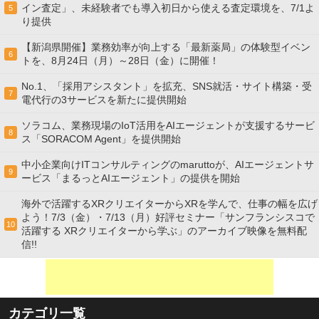
イン査定」、未経験者でも導入初日から使える査定環境を、7/1よ
5
り提供
【新潟県開催】業務効率が向上する「最新薬局」の体験型イベン
6
トを、8月24日（月）～28日（金）に開催！
No.1、「採用アシスタント」を拡充、SNS就活・サイト構築・受
7
電代行の3サービスを新たに提供開始
ソラコム、業務現場のIoT活用をAIエージェントが支援するサービ
8
ス「SORACOM Agent」を提供開始
中小企業向けITコンサルティングのmaruttoが、AIエージェントサ
9
ービス「まるっとAIエージェント」の提供を開始
海外で活躍するXRクリエイターからXRを学んで、仕事の幅を広げ
よう！7/3（金）・7/13（月）好評セミナー「サンフランシスコで
10
活躍する XRクリエイターから学ぶ」のアーカイブ映像を無料配
信!!
カテゴリ一覧