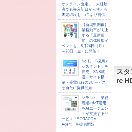
オンライン査定」、未経験
者でも導入初日から使える
査定環境を、7/1より提供
【新潟県開催】
業務効率が向上
する「最新薬
局」の体験型イ
ベントを、8月24日（月）
～28日（金）に開催！
No.1、「採用ア
シスタント」を
スタ
拡充、SNS就
活・サイト構
re
築・受電代行の3サービス
を新たに提供開始
ソラコム、業務
現場のIoT活用
をAIエージェン
トが支援するサ
ービス「SORACOM
Agent」を提供開始