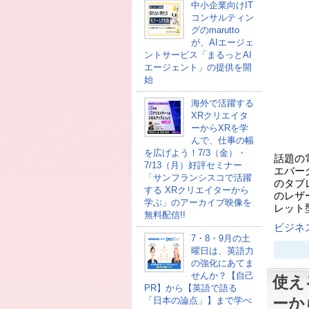
中小企業向けIT
コンサルティン
グのmarutto
が、AIエージェ
ントサービス「まるっとAI
エージェント」の提供を開
始
海外で活躍する
XRクリエイタ
ーからXRを学
んで、仕事の幅
を広げよう！7/3（金）・
話題の
7/13（月）好評セミナー
エバーグ
「サンフランシスコで活躍
のタブレ
する XRクリエイターから
のレザ
学ぶ」のアーカイブ映像を
レット型
無料配信!!
ビジネ
7・8・9月の土
曜日は、英語力
の強化にあてま
せんか？【自己
使え
PR】から【英語で語る
ーか
「日本の論点」】まで学べ