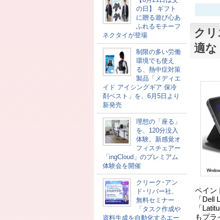
の日】 ギフト
に贈る遊び心あ
ふれるモチーフ
クリ
ネクタイが登場
適な「D
制限の多い労働
環境でも使え
る、熱中症対策
製品「メディエ
イド アイシングギア 保冷
剤ベスト」を、6月5日より
新発売
理想の「座る」
を、120分没入
体験。新感覚オ
フィスチェアー
「ingCloud」のプレミアム
体験会を開催
クリーク･アン
ペイン
ド･リバー社、
「Del
無料セミナー
「Lat
「タスク作成や
もプラ
資料生成を自動化するエー