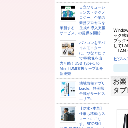
日立ソリューシ
ョンズ・テクノ
ロジー、企業の
業務プロセスを
革新する 「生成AI導入支援
Wind
サービス」の提供を開始
ック株
ブックや
パソコンをモバ
してLA
イルモニター
「LAN
に、つなぐだけ
で4K映像を出
ビジネ
力可能！USB Type-C to
Mini HDMI変換ケーブルを
新発売
お楽
地域情報アプリ
Lorcle、静岡県
タブ
全域がサービス
エリアに
【防水×本革】
仕事も移動もス
マートにこな
す。BROSKI