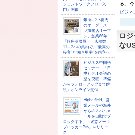
る。 
ジェントワークフロー入
門」開催
ビジネ
銀座に2.5億円
のオーダースー
ツ旗艦店オープ
ロジ
ン。創業86年
「銀座英國屋」、店舗数
なU
11→2への集約で、”最高の
接客”と”働き甲斐”を両立へ
ビジネス中国語
セミナー、「日
中ビデオ会議の
壁を突破！準備
からフォローアップまで解
説」オンライン開催
Higherfield、営
業メールや海外
からのスパムメ
ールを自動でブ
ロックする、「迷惑メール
ブロッカーPro」をリリー
ス