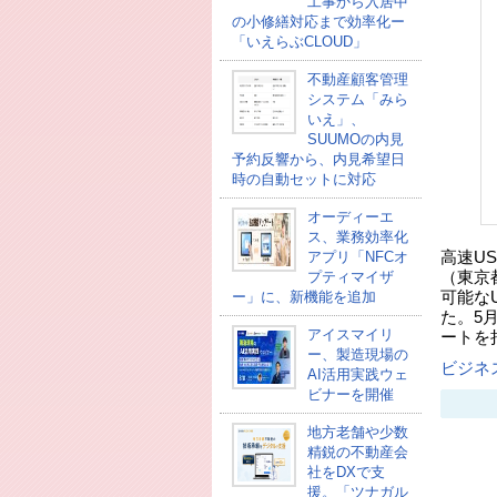
工事から入居中
の小修繕対応まで効率化ー
「いえらぶCLOUD」
不動産顧客管理
システム「みら
いえ」、
SUUMOの内見
予約反響から、内見希望日
時の自動セットに対応
オーディーエ
ス、業務効率化
アプリ「NFCオ
高速U
プティマイザ
（東京
ー」に、新機能を追加
可能なU
た。5月
アイスマイリ
ートを
ー、製造現場の
ビジネ
AI活用実践ウェ
ビナーを開催
地方老舗や少数
精鋭の不動産会
社をDXで支
援。「ツナガル