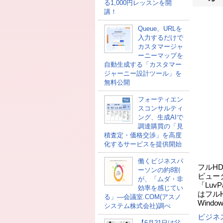
る1,000円レッスンを開
講！
Queue、URLを
入力するだけで
カスタマージャ
ーニーマップを
自動生成する「カスタマー
ジャーニー設計ツール」を
無料公開
フォーティエン
スコンサルティ
ング、生成AIで
調達購買の「見
積査定・価格交渉」を高度
化するサービスを提供開始
働くビジネスパ
フルH
ーソンの約8割
ピュータ
が、「ムダ・非
「Luv
効率を感じてい
はフル
る」―会議室.COM(アスノ
Wind
システム株式会社)調べ
ビジネ
【6月21日は父