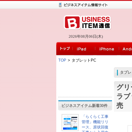
2026年08月06日(木)
TOP
>
タブレットPC
タブレ
グリ
ラブ
売
ビジネスアイテム新着30件
「らくらく工事
管理」機能リリ
ース、原状回復