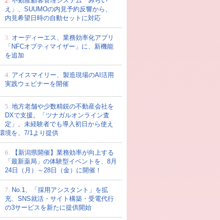
2.
不動産顧客管理システム「みらい
え」、SUUMOの内見予約反響から、
内見希望日時の自動セットに対応
3.
オーディーエス、業務効率化アプリ
「NFCオプティマイザー」に、新機能
を追加
4.
アイスマイリー、製造現場のAI活用
実践ウェビナーを開催
5.
地方老舗や少数精鋭の不動産会社を
DXで支援。「ツナガルオンライン査
定」、未経験者でも導入初日から使え
環境を、7/1より提供
6.
【新潟県開催】業務効率が向上する
「最新薬局」の体験型イベントを、8月
24日（月）～28日（金）に開催！
7.
No.1、「採用アシスタント」を拡
充、SNS就活・サイト構築・受電代行
の3サービスを新たに提供開始