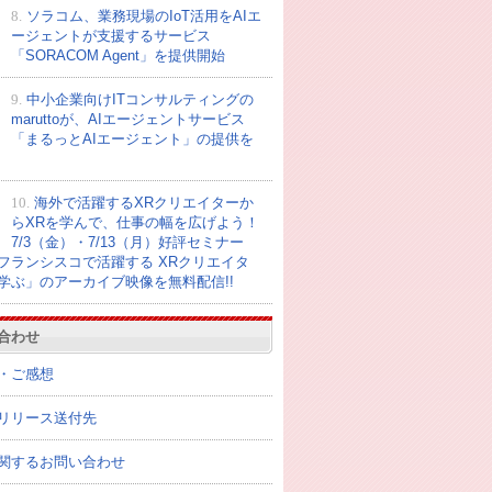
8.
ソラコム、業務現場のIoT活用をAIエ
ージェントが支援するサービス
「SORACOM Agent」を提供開始
9.
中小企業向けITコンサルティングの
maruttoが、AIエージェントサービス
「まるっとAIエージェント」の提供を
10.
海外で活躍するXRクリエイターか
らXRを学んで、仕事の幅を広げよう！
7/3（金）・7/13（月）好評セミナー
フランシスコで活躍する XRクリエイタ
学ぶ」のアーカイブ映像を無料配信!!
合わせ
・ご感想
リリース送付先
関するお問い合わせ