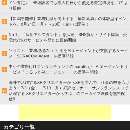
イン査定」、未経験者でも導入初日から使える査定環境を、7/1よ
5
り提供
【新潟県開催】業務効率が向上する「最新薬局」の体験型イベン
6
トを、8月24日（月）～28日（金）に開催！
No.1、「採用アシスタント」を拡充、SNS就活・サイト構築・受
7
電代行の3サービスを新たに提供開始
ソラコム、業務現場のIoT活用をAIエージェントが支援するサービ
8
ス「SORACOM Agent」を提供開始
中小企業向けITコンサルティングのmaruttoが、AIエージェントサ
9
ービス「まるっとAIエージェント」の提供を開始
海外で活躍するXRクリエイターからXRを学んで、仕事の幅を広げ
よう！7/3（金）・7/13（月）好評セミナー「サンフランシスコで
10
活躍する XRクリエイターから学ぶ」のアーカイブ映像を無料配
信!!
カテゴリ一覧