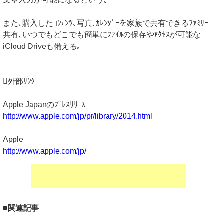
また､購入したｺﾝﾃﾝﾂ､写真､ｶﾚﾝﾀﾞｰを家族で共有できるﾌｧﾐﾘｰ
共有､いつでもどこでも簡単にﾌｧｲﾙの保存やｱｸｾｽが可能な
iCloud Driveも備える｡
外部ﾘﾝｸ
Apple Japanのﾌﾟﾚｽﾘﾘｰｽ
http://www.apple.com/jp/pr/library/2014.html
Apple
http://www.apple.com/jp/
■関連記事