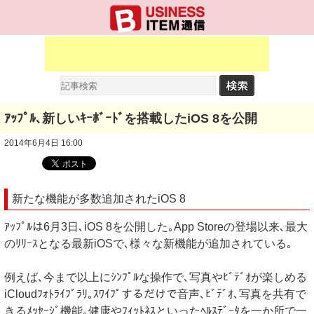
ｱｯﾌﾟﾙ､新しいｷｰﾎﾞｰﾄﾞを搭載したiOS 8を公開
2014年6月4日 16:00
新たな機能が多数追加されたiOS 8
ｱｯﾌﾟﾙは6月3日､iOS 8を公開した｡App Storeの登場以来､最大
のﾘﾘｰｽとなる最新iOSで､様々な新機能が追加されている｡
例えば､今まで以上にｼﾝﾌﾟﾙな操作で､写真やﾋﾞﾃﾞｵが楽しめる
iCloudﾌｫﾄﾗｲﾌﾞﾗﾘ｡ｽﾜｲﾌﾟするだけで音声､ﾋﾞﾃﾞｵ､写真を共有で
きるﾒｯｾｰｼﾞ機能｡健康やﾌｨｯﾄﾈｽといったﾍﾙｽﾃﾞｰﾀを一か所で一