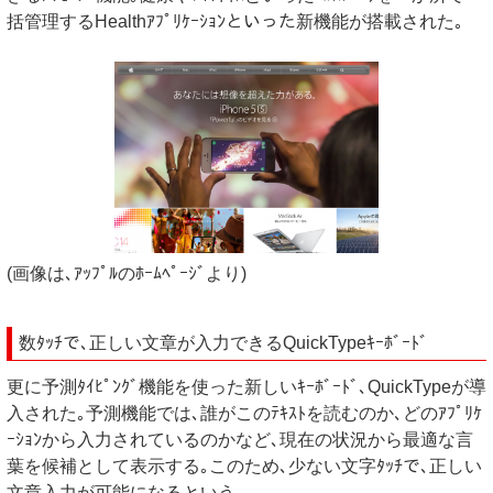
括管理するHealthｱﾌﾟﾘｹｰｼｮﾝといった新機能が搭載された｡
(画像は､ｱｯﾌﾟﾙのﾎｰﾑﾍﾟｰｼﾞより)
数ﾀｯﾁで､正しい文章が入力できるQuickTypeｷｰﾎﾞｰﾄﾞ
更に予測ﾀｲﾋﾟﾝｸﾞ機能を使った新しいｷｰﾎﾞｰﾄﾞ､QuickTypeが導
入された｡予測機能では､誰がこのﾃｷｽﾄを読むのか､どのｱﾌﾟﾘｹ
ｰｼｮﾝから入力されているのかなど､現在の状況から最適な言
葉を候補として表示する｡このため､少ない文字ﾀｯﾁで､正しい
文章入力が可能になるという｡