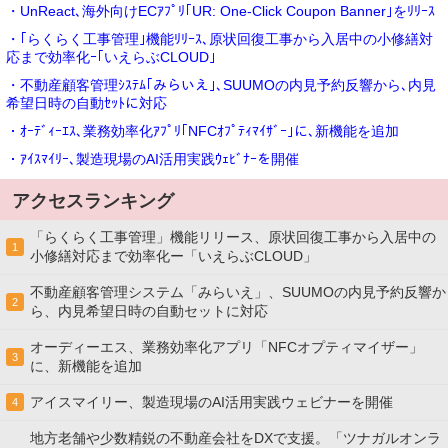
・UnReact､海外向けECｱﾌﾟﾘ｢UR: One-Click Coupon Banner｣をﾘﾘｰｽ
・｢らくらく工事管理｣機能ﾘﾘｰｽ､原状回復工事から入居中の小修繕対
応まで効率化ｰ｢いえらぶCLOUD｣
・不動産顧客管理ｼｽﾃﾑ｢みらいえ｣､SUUMOの内見予約反響から､内見
希望日時の自動ｾｯﾄに対応
・ｵｰﾃﾞｨｰｴｽ､業務効率化ｱﾌﾟﾘ｢NFCｵﾌﾟﾃｨﾏｲｻﾞｰ｣に､新機能を追加
・ｱｲｽﾏｲﾘｰ､製造現場のAI活用実践ｳｪﾋﾞﾅｰを開催
アクセスランキング
「らくらく工事管理」機能リリース、原状回復工事から入居中の
1
小修繕対応まで効率化ー「いえらぶCLOUD」
不動産顧客管理システム「みらいえ」、SUUMOの内見予約反響か
2
ら、内見希望日時の自動セットに対応
オーディーエス、業務効率化アプリ「NFCオプティマイザー」
3
に、新機能を追加
アイスマイリー、製造現場のAI活用実践ウェビナーを開催
4
地方老舗や少数精鋭の不動産会社をDXで支援。「ツナガルオンラ