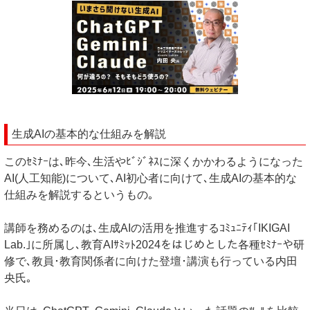
生成AIの基本的な仕組みを解説
このｾﾐﾅｰは､昨今､生活やﾋﾞｼﾞﾈｽに深くかかわるようになった
AI(人工知能)について､AI初心者に向けて､生成AIの基本的な
仕組みを解説するというもの｡
講師を務めるのは､生成AIの活用を推進するｺﾐｭﾆﾃｨ｢IKIGAI
Lab.｣に所属し､教育AIｻﾐｯﾄ2024をはじめとした各種ｾﾐﾅｰや研
修で､教員･教育関係者に向けた登壇･講演も行っている内田
央氏｡