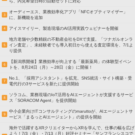
ら、内見希望日時の自動セットに対応
オーディーエス、業務効率化アプリ「NFCオプティマイザー」
3
に、新機能を追加
アイスマイリー、製造現場のAI活用実践ウェビナーを開催
4
地方老舗や少数精鋭の不動産会社をDXで支援。「ツナガルオンラ
イン査定」、未経験者でも導入初日から使える査定環境を、7/1よ
5
り提供
【新潟県開催】業務効率が向上する「最新薬局」の体験型イベン
6
トを、8月24日（月）～28日（金）に開催！
No.1、「採用アシスタント」を拡充、SNS就活・サイト構築・受
7
電代行の3サービスを新たに提供開始
ソラコム、業務現場のIoT活用をAIエージェントが支援するサービ
8
ス「SORACOM Agent」を提供開始
中小企業向けITコンサルティングのmaruttoが、AIエージェントサ
9
ービス「まるっとAIエージェント」の提供を開始
海外で活躍するXRクリエイターからXRを学んで、仕事の幅を広げ
よう！7/3（金）・7/13（月）好評セミナー「サンフランシスコで