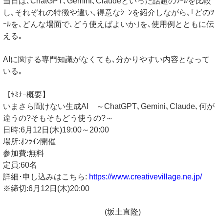
当日は､ChatGPT､Gemini､Claudeといった話題のﾂｰﾙを比較
し､それぞれの特徴や違い､得意なｼｰﾝを紹介しながら､｢どのﾂ
ｰﾙを､どんな場面で､どう使えばよいか｣を､使用例とともに伝
える｡
AIに関する専門知識がなくても､分かりやすい内容となって
いる｡
【ｾﾐﾅｰ概要】
いまさら聞けない生成AI ～ChatGPT､Gemini､Claude､何が
違うの?そもそもどう使うの?～
日時:6月12日(木)19:00～20:00
場所:ｵﾝﾗｲﾝ開催
参加費:無料
定員:60名
詳細･申し込みはこちら:
https://www.creativevillage.ne.jp/
※締切:6月12日(木)20:00
(坂土直隆)