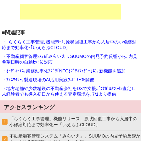
■関連記事
・｢らくらく工事管理｣機能ﾘﾘｰｽ､原状回復工事から入居中の小修繕対
応まで効率化ｰ｢いえらぶCLOUD｣
・不動産顧客管理ｼｽﾃﾑ｢みらいえ｣､SUUMOの内見予約反響から､内見
希望日時の自動ｾｯﾄに対応
・ｵｰﾃﾞｨｰｴｽ､業務効率化ｱﾌﾟﾘ｢NFCｵﾌﾟﾃｨﾏｲｻﾞｰ｣に､新機能を追加
・ｱｲｽﾏｲﾘｰ､製造現場のAI活用実践ｳｪﾋﾞﾅｰを開催
・地方老舗や少数精鋭の不動産会社をDXで支援｡｢ﾂﾅｶﾞﾙｵﾝﾗｲﾝ査定｣､
未経験者でも導入初日から使える査定環境を､7/1より提供
アクセスランキング
「らくらく工事管理」機能リリース、原状回復工事から入居中の
1
小修繕対応まで効率化ー「いえらぶCLOUD」
不動産顧客管理システム「みらいえ」、SUUMOの内見予約反響か
2