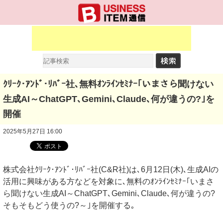
ｸﾘｰｸ･ｱﾝﾄﾞ･ﾘﾊﾞｰ社､無料ｵﾝﾗｲﾝｾﾐﾅｰ｢いまさら聞けない
生成AI～ChatGPT､Gemini､Claude､何が違うの?｣を
開催
2025年5月27日 16:00
株式会社ｸﾘｰｸ･ｱﾝﾄﾞ･ﾘﾊﾞｰ社(C&R社)は､6月12日(木)､生成AIの
活用に興味がある方などを対象に､無料のｵﾝﾗｲﾝｾﾐﾅｰ｢いまさ
ら聞けない生成AI～ChatGPT､Gemini､Claude､何が違うの?
そもそもどう使うの?～｣を開催する｡