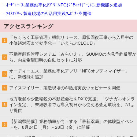
・ｵｰﾃﾞｨｰｴｽ､業務効率化ｱﾌﾟﾘ｢NFCｵﾌﾟﾃｨﾏｲｻﾞｰ｣に､新機能を追加
・ｱｲｽﾏｲﾘｰ､製造現場のAI活用実践ｳｪﾋﾞﾅｰを開催
アクセスランキング
「らくらく工事管理」機能リリース、原状回復工事から入居中の
1
小修繕対応まで効率化ー「いえらぶCLOUD」
不動産顧客管理システム「みらいえ」、SUUMOの内見予約反響か
2
ら、内見希望日時の自動セットに対応
オーディーエス、業務効率化アプリ「NFCオプティマイザー」
3
に、新機能を追加
アイスマイリー、製造現場のAI活用実践ウェビナーを開催
4
地方老舗や少数精鋭の不動産会社をDXで支援。「ツナガルオンラ
イン査定」、未経験者でも導入初日から使える査定環境を、7/1よ
5
り提供
【新潟県開催】業務効率が向上する「最新薬局」の体験型イベン
6
トを、8月24日（月）～28日（金）に開催！