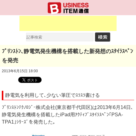
ﾌﾟﾘﾝｽﾄﾝ､静電気発生機構を搭載した新発想のｽﾀｲﾗｽﾍﾟﾝ
を発売
2013年6月15日 18:00
静電気を利用して､少ない筆圧でｽﾗｽﾗ書ける
ﾌﾟﾘﾝｽﾄﾝﾃｸﾉﾛｼﾞｰ株式会社(東京都千代田区)は2013年6月14日､
静電気発生機構を搭載したiPad用ｱｸﾃｨﾌﾞｽﾀｲﾗｽﾍﾟﾝ｢PSA-
TPA1｣ｼﾘｰｽﾞを発売した｡