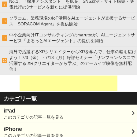
No.1、「採用アシスタント」を拡充、SNS就活・サイト構築・受
7
電代行の3サービスを新たに提供開始
ソラコム、業務現場のIoT活用をAIエージェントが支援するサービ
8
ス「SORACOM Agent」を提供開始
中小企業向けITコンサルティングのmaruttoが、AIエージェントサ
9
ービス「まるっとAIエージェント」の提供を開始
海外で活躍するXRクリエイターからXRを学んで、仕事の幅を広げ
よう！7/3（金）・7/13（月）好評セミナー「サンフランシスコで
10
活躍する XRクリエイターから学ぶ」のアーカイブ映像を無料配
信!!
カテゴリ一覧
iPad
このカテゴリの記事一覧を見る
iPhone
このカテゴリの記事一覧を見る