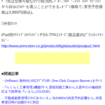
ﾍﾟﾝ先は交換可能なので経済的｡ﾌﾞﾙｰ､ｼﾙﾊﾞｰ､ﾚｯﾄﾞのﾊﾞﾘｴｰｼｮﾝ
から好みのｶﾗｰを選ぶことができる｡ｵｰﾌﾟﾝ価格で､実売予想価
格は3,980円(税込)｡
外部ﾘﾝｸ
iPad用ｱｸﾃｨﾌﾞｽﾀｲﾗｽﾍﾟﾝ PSA-TPA1ｼﾘｰｽﾞ|製品案内|ﾌﾟﾘﾝｽﾄﾝﾃｸﾉ
ﾛｼﾞｰ
http://www.princeton.co.jp/product/digitalaudio/psatpa1.html
■関連記事
・UnReact､海外向けECｱﾌﾟﾘ｢UR: One-Click Coupon Banner｣をﾘﾘｰｽ
・｢らくらく工事管理｣機能ﾘﾘｰｽ､原状回復工事から入居中の小修繕対
応まで効率化ｰ｢いえらぶCLOUD｣
・不動産顧客管理ｼｽﾃﾑ｢みらいえ｣､SUUMOの内見予約反響から､内見
希望日時の自動ｾｯﾄに対応