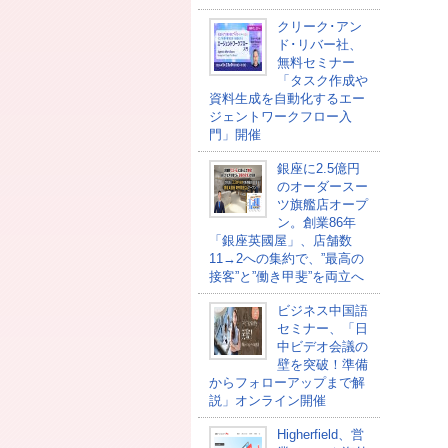
クリーク･アン
ド･リバー社、
無料セミナー
「タスク作成や
資料生成を自動化するエー
ジェントワークフロー入
門」開催
銀座に2.5億円
のオーダースー
ツ旗艦店オープ
ン。創業86年
「銀座英國屋」、店舗数
11→2への集約で、”最高の
接客”と”働き甲斐”を両立へ
ビジネス中国語
セミナー、「日
中ビデオ会議の
壁を突破！準備
からフォローアップまで解
説」オンライン開催
Higherfield、営