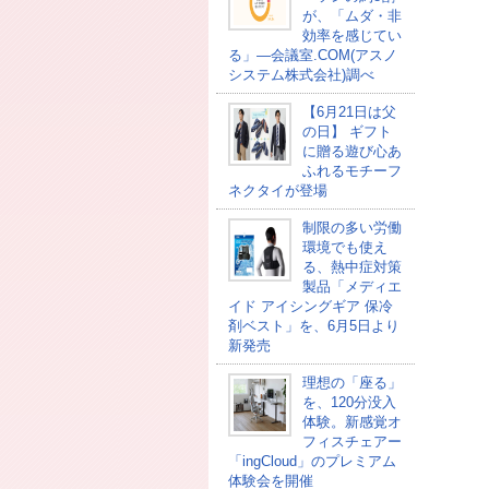
が、「ムダ・非
効率を感じてい
る」―会議室.COM(アスノ
システム株式会社)調べ
【6月21日は父
の日】 ギフト
に贈る遊び心あ
ふれるモチーフ
ネクタイが登場
制限の多い労働
環境でも使え
る、熱中症対策
製品「メディエ
イド アイシングギア 保冷
剤ベスト」を、6月5日より
新発売
理想の「座る」
を、120分没入
体験。新感覚オ
フィスチェアー
「ingCloud」のプレミアム
体験会を開催