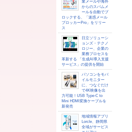
業メールや海外
からのスパムメ
ールを自動でブ
ロックする、「迷惑メール
ブロッカーPro」をリリー
ス
日立ソリューシ
ョンズ・テクノ
ロジー、企業の
業務プロセスを
革新する 「生成AI導入支援
サービス」の提供を開始
パソコンをモバ
イルモニター
に、つなぐだけ
で4K映像を出
力可能！USB Type-C to
Mini HDMI変換ケーブルを
新発売
地域情報アプリ
Lorcle、静岡県
全域がサービス