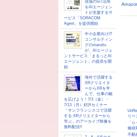
現場のIoT活用
Amaz
をAIエージェン
トが支援するサ
ービス「SORACOM
Agent」を提供開始
中小企業向けIT
コンサルティン
グのmarutto
が、AIエージェ
ントサービス「まるっとAI
エージェント」の提供を開
始
海外で活躍する
XRクリエイタ
ーからXRを学
んで、仕事の幅
を広げよう！7/3（金）・
7/13（月）好評セミナー
「サンフランシスコで活躍
UnR
する XRクリエイターから
リー
学ぶ」のアーカイブ映像を
「ら
無料配信!!
修繕
不動