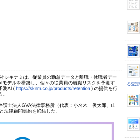
社シキナミは、従業員の勤怠データと離職・休職者デー
AIモデルを構築し、個々の従業員の離職リスクを予測す
る査定
測AI (
https://sknm.co.jp/products/retention
) の提供を行
る。
弁護士法人GVA法律事務所（代表：小名木 俊太郎、山
）と法律顧問契約を締結した。