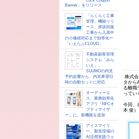
Click Coupon
Banner」をリリース
「らくらく工事
管理」機能リリ
ース、原状回復
工事から入居中
の小修繕対応まで効率化ー
「いえらぶCLOUD」
不動産顧客管理
システム「みら
いえ」、
SUUMOの内見
予約反響から、内見希望日
株式会
時の自動セットに対応
タから
る離職予
オーディーエ
ってい
ス、業務効率化
アプリ「NFCオ
今回、
プティマイザ
本 俊
ー」に、新機能を追加
アイスマイリ
ー、製造現場の
AI活用実践ウェ