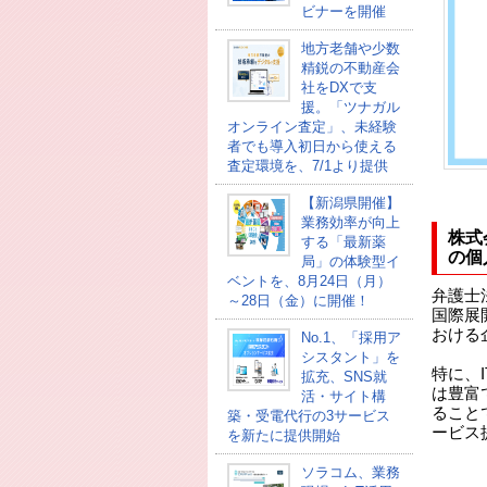
ビナーを開催
地方老舗や少数
精鋭の不動産会
社をDXで支
援。「ツナガル
オンライン査定」、未経験
者でも導入初日から使える
査定環境を、7/1より提供
【新潟県開催】
業務効率が向上
株式
する「最新薬
の個
局」の体験型イ
ベントを、8月24日（月）
弁護士
～28日（金）に開催！
国際展
おける
No.1、「採用ア
シスタント」を
特に、
拡充、SNS就
は豊富
活・サイト構
ること
築・受電代行の3サービス
ービス
を新たに提供開始
ソラコム、業務