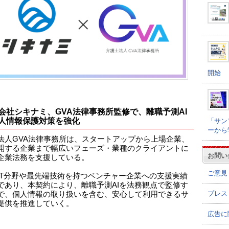
開始
会社シキナミ、GVA法律事務所監修で、離職予測AI
人情報保護対策を強化
「サン
ーから
法人GVA法律事務所は、スタートアップから上場企業、
開する企業まで幅広いフェーズ・業種のクライアントに
お問い
企業法務を支援している。
ご意見
IT分野や最先端技術を持つベンチャー企業への支援実績
であり、本契約により、離職予測AIを法務観点で監修す
プレス
で、個人情報の取り扱いを含む、安心して利用できるサ
提供を推進していく。
広告に