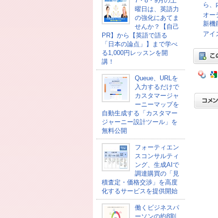
7・8・9月の土
ら、
曜日は、英語力
オー
の強化にあてま
新機
せんか？【自己
アイ
PR】から【英語で語る
「日本の論点」】まで学べ
る1,000円レッスンを開
講！
Queue、URLを
入力するだけで
カスタマージャ
ーニーマップを
自動生成する「カスタマー
ジャーニー設計ツール」を
無料公開
フォーティエン
スコンサルティ
ング、生成AIで
調達購買の「見
積査定・価格交渉」を高度
化するサービスを提供開始
働くビジネスパ
ーソンの約8割