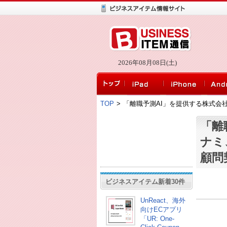
2026年08月08日(土)
TOP
>
「離職予測AI」を提供する株式会
「離
ナミ
顧問
ビジネスアイテム新着30件
UnReact、海外
向けECアプリ
「UR: One-