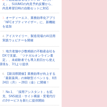
え」、SUUMOの内見予約反響から、
内見希望日時の自動セットに対応
3.
オーディーエス、業務効率化アプリ
「NFCオプティマイザー」に、新機能
を追加
4.
アイスマイリー、製造現場のAI活用
実践ウェビナーを開催
5.
地方老舗や少数精鋭の不動産会社を
DXで支援。「ツナガルオンライン査
定」、未経験者でも導入初日から使え
環境を、7/1より提供
6.
【新潟県開催】業務効率が向上する
「最新薬局」の体験型イベントを、8月
24日（月）～28日（金）に開催！
7.
No.1、「採用アシスタント」を拡
充、SNS就活・サイト構築・受電代行
の3サービスを新たに提供開始