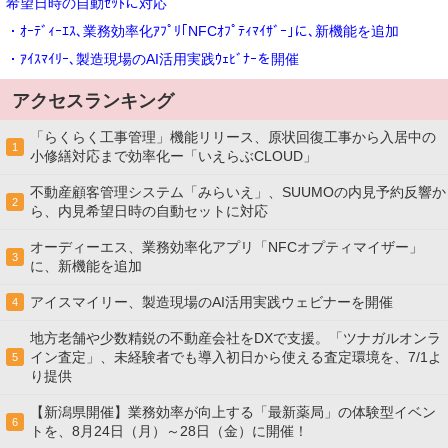
希望日時の自動ｾｯﾄに対応
・ｵｰﾃﾞｨｰｴｽ､業務効率化ｱﾌﾟﾘ｢NFCｵﾌﾟﾃｨﾏｲｻﾞｰ｣に､新機能を追加
・ｱｲｽﾏｲﾘｰ､製造現場のAI活用実践ｳｪﾋﾞﾅｰを開催
アクセスランキング
「らくらく工事管理」機能リリース、原状回復工事から入居中の
1
小修繕対応まで効率化ー「いえらぶCLOUD」
不動産顧客管理システム「みらいえ」、SUUMOの内見予約反響か
2
ら、内見希望日時の自動セットに対応
オーディーエス、業務効率化アプリ「NFCオプティマイザー」
3
に、新機能を追加
アイスマイリー、製造現場のAI活用実践ウェビナーを開催
4
地方老舗や少数精鋭の不動産会社をDXで支援。「ツナガルオンラ
イン査定」、未経験者でも導入初日から使える査定環境を、7/1よ
5
り提供
【新潟県開催】業務効率が向上する「最新薬局」の体験型イベン
6
トを、8月24日（月）～28日（金）に開催！