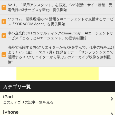
No.1、「採用アシスタント」を拡充、SNS就活・サイト構築・受
7
電代行の3サービスを新たに提供開始
ソラコム、業務現場のIoT活用をAIエージェントが支援するサービ
8
ス「SORACOM Agent」を提供開始
中小企業向けITコンサルティングのmaruttoが、AIエージェントサ
9
ービス「まるっとAIエージェント」の提供を開始
海外で活躍するXRクリエイターからXRを学んで、仕事の幅を広げ
よう！7/3（金）・7/13（月）好評セミナー「サンフランシスコで
10
活躍する XRクリエイターから学ぶ」のアーカイブ映像を無料配
信!!
カテゴリ一覧
iPad
このカテゴリの記事一覧を見る
iPhone