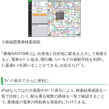
※路線図乗換検索画面
｢乗換NAVITIME｣は､出発地と目的地に駅名を入力して検索す
ると､電車やﾊﾞｽ､徒歩､飛行機､ﾌｪﾘｰなどの移動手段を利用し
た最適ﾙｰﾄを調べることができる､お役立ちｱﾌﾟﾘ｡
3ﾍﾟｲﾝ表示でさらに便利に
iPadならではの大画面や3ﾍﾟｲﾝ表示により､検索結果画面を一
覧で比較したり､駅を通る複数の路線を一覧で確認すること
で､乗換後の電車の時刻表を視覚的にﾁｪｯｸできる｡