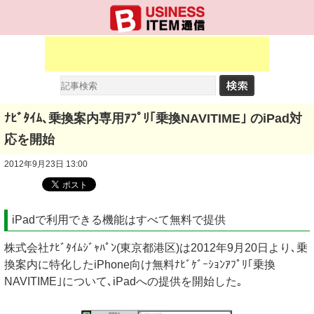
ﾅﾋﾞﾀｲﾑ､乗換案内専用ｱﾌﾟﾘ｢乗換NAVITIME｣ のiPad対
応を開始
2012年9月23日 13:00
iPadで利用できる機能はすべて無料で提供
株式会社ﾅﾋﾞﾀｲﾑｼﾞｬﾊﾟﾝ(東京都港区)は2012年9月20日より､乗
換案内に特化したiPhone向け無料ﾅﾋﾞｹﾞｰｼｮﾝｱﾌﾟﾘ｢乗換
NAVITIME｣について､iPadへの提供を開始した｡