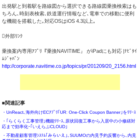
出発駅と到着駅を路線図から選択できる路線図乗換検索はも
ちろん､時刻表検索､鉄道運行情報など､電車での移動に便利
な機能を搭載した｡対応OSはiOS 4.3以上｡
外部ﾘﾝｸ
乗換案内専用ｱﾌﾟﾘ『乗換NAVITIME』 がiPadにも対応 |ﾅﾋﾞﾀｲ
ﾑｼﾞｬﾊﾟﾝ
http://corporate.navitime.co.jp/topics/pr/201209/20_2156.html
■関連記事
・UnReact､海外向けECｱﾌﾟﾘ｢UR: One-Click Coupon Banner｣をﾘﾘｰｽ
・｢らくらく工事管理｣機能ﾘﾘｰｽ､原状回復工事から入居中の小修繕対
応まで効率化ｰ｢いえらぶCLOUD｣
・不動産顧客管理ｼｽﾃﾑ｢みらいえ｣､SUUMOの内見予約反響から､内見