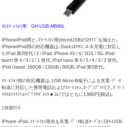
※ｽﾏｰﾄﾌｫﾝ用 GH-USB-MB80L
iPhone/iPod用と､ｽﾏｰﾄﾌｫﾝ用(microUSB)の2ﾀｲﾌﾟを揃えた｡
iPhone/iPod用の対応機器は､Dockｺﾈｸﾀによる充電に対応し
たiPad 第3世代 / 2 / iPad､iPhone 4S / 4 / 3GS / 3G､iPod
touch 第 4 / 3 / 2 / 1 世代､iPod nano 第 6 / 5 / 4 / 3 / 2 世代､
iPod classic 160GB / 120GB / 80GB､iPod 第5世代｡
ｽﾏｰﾄﾌｫﾝ用の対応機器は､USB Micro-B端子による充電･ﾃﾞｰﾀ
転送に対応した携帯電話およびｽﾏｰﾄﾌｫﾝ｡ｵｰﾌﾟﾝﾌﾟﾗｲｽで､ｸﾞﾘｰﾝ
ﾊｳｽｵﾝﾗｲﾝｼｮｯﾌﾟ｢ﾗｸﾀﾞﾈｯﾄ★ｺﾑ｣ではともに1,980円(税込)｡
外部ﾘﾝｸ
iPhone･iPod､ｽﾏｰﾄﾌｫﾝ用光る充電･ﾃﾞｰﾀ転送ｹｰﾌﾞﾙ | GH-USB-