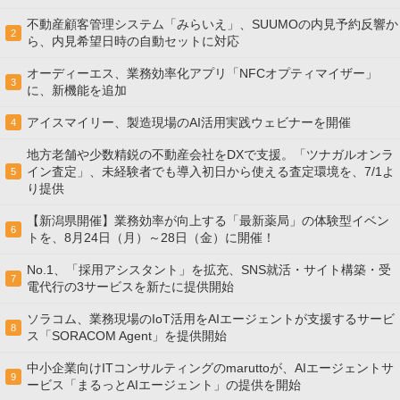
不動産顧客管理システム「みらいえ」、SUUMOの内見予約反響か
2
ら、内見希望日時の自動セットに対応
オーディーエス、業務効率化アプリ「NFCオプティマイザー」
3
に、新機能を追加
アイスマイリー、製造現場のAI活用実践ウェビナーを開催
4
地方老舗や少数精鋭の不動産会社をDXで支援。「ツナガルオンラ
イン査定」、未経験者でも導入初日から使える査定環境を、7/1よ
5
り提供
【新潟県開催】業務効率が向上する「最新薬局」の体験型イベン
6
トを、8月24日（月）～28日（金）に開催！
No.1、「採用アシスタント」を拡充、SNS就活・サイト構築・受
7
電代行の3サービスを新たに提供開始
ソラコム、業務現場のIoT活用をAIエージェントが支援するサービ
8
ス「SORACOM Agent」を提供開始
中小企業向けITコンサルティングのmaruttoが、AIエージェントサ
9
ービス「まるっとAIエージェント」の提供を開始