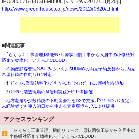
IPOD80L / GH-USB-MB80L | ｸﾞﾘｰﾝﾊｳｽ 2012年8月20日
http://www.green-house.co.jp/news/2012/r0820a.html
■関連記事
・｢らくらく工事管理｣機能ﾘﾘｰｽ､原状回復工事から入居中の小修繕対
応まで効率化ｰ｢いえらぶCLOUD｣
・不動産顧客管理ｼｽﾃﾑ｢みらいえ｣､SUUMOの内見予約反響から､内見
希望日時の自動ｾｯﾄに対応
・ｵｰﾃﾞｨｰｴｽ､業務効率化ｱﾌﾟﾘ｢NFCｵﾌﾟﾃｨﾏｲｻﾞｰ｣に､新機能を追加
・ｱｲｽﾏｲﾘｰ､製造現場のAI活用実践ｳｪﾋﾞﾅｰを開催
・地方老舗や少数精鋭の不動産会社をDXで支援｡｢ﾂﾅｶﾞﾙｵﾝﾗｲﾝ査定｣､
未経験者でも導入初日から使える査定環境を､7/1より提供
アクセスランキング
「らくらく工事管理」機能リリース、原状回復工事から入居中の
1
小修繕対応まで効率化ー「いえらぶCLOUD」