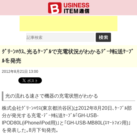
ｸﾞﾘｰﾝﾊｳｽ､光るｹｰﾌﾞﾙで充電状況がわかるﾃﾞｰﾀ転送ｹｰﾌﾞ
ﾙを発売
2012年8月21日 13:00
光の流れる速さで機器の充電状態がわかる
株式会社ｸﾞﾘｰﾝﾊｳｽ(東京都渋谷区)は2012年8月20日､ｹｰﾌﾞﾙ部
分が発光する充電･ﾃﾞｰﾀ転送ｹｰﾌﾞﾙ｢GH-USB-
IPOD80L(iPhone/iPod用)｣と｢GH-USB-MB80L(ｽﾏｰﾄﾌｫﾝ用)｣
を発表した｡8月下旬発売｡