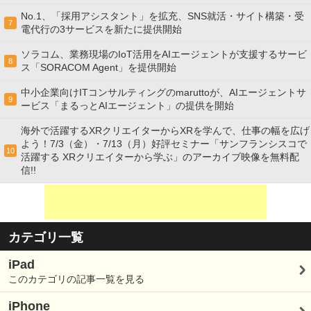
No.1、「採用アシスタント」を拡充、SNS就活・サイト構築・受
7
電代行の3サービスを新たに提供開始
ソラコム、業務現場のIoT活用をAIエージェントが支援するサービ
8
ス「SORACOM Agent」を提供開始
中小企業向けITコンサルティングのmaruttoが、AIエージェントサ
9
ービス「まるっとAIエージェント」の提供を開始
海外で活躍するXRクリエイターからXRを学んで、仕事の幅を広げ
よう！7/3（金）・7/13（月）好評セミナー「サンフランシスコで
10
活躍する XRクリエイターから学ぶ」のアーカイブ映像を無料配
信!!
カテゴリ一覧
iPad
このカテゴリの記事一覧を見る
iPhone