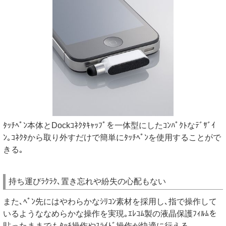
ﾀｯﾁﾍﾟﾝ本体とDockｺﾈｸﾀｷｬｯﾌﾟを一体型にしたｺﾝﾊﾟｸﾄなﾃﾞｻﾞｲ
ﾝ｡ｺﾈｸﾀから取り外すだけで簡単にﾀｯﾁﾍﾟﾝを使用することがで
きる｡
持ち運びﾗｸﾗｸ､置き忘れや紛失の心配もない
また､ﾍﾟﾝ先にはやわらかなｼﾘｺﾝ素材を採用し､指で操作して
いるようななめらかな操作を実現｡ｴﾚｺﾑ製の液晶保護ﾌｨﾙﾑを
貼ったままでもﾀｯﾁ操作やｽﾗｲﾄﾞ操作が快適に行える｡