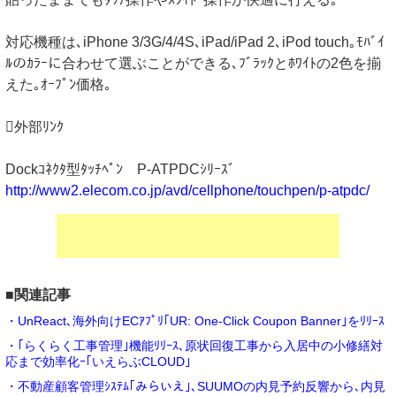
対応機種は､iPhone 3/3G/4/4S､iPad/iPad 2､iPod touch｡ﾓﾊﾞｲ
ﾙのｶﾗｰに合わせて選ぶことができる､ﾌﾞﾗｯｸとﾎﾜｲﾄの2色を揃
えた｡ｵｰﾌﾟﾝ価格｡
外部ﾘﾝｸ
Dockｺﾈｸﾀ型ﾀｯﾁﾍﾟﾝ P-ATPDCｼﾘｰｽﾞ
http://www2.elecom.co.jp/avd/cellphone/touchpen/p-atpdc/
■関連記事
・UnReact､海外向けECｱﾌﾟﾘ｢UR: One-Click Coupon Banner｣をﾘﾘｰｽ
・｢らくらく工事管理｣機能ﾘﾘｰｽ､原状回復工事から入居中の小修繕対
応まで効率化ｰ｢いえらぶCLOUD｣
・不動産顧客管理ｼｽﾃﾑ｢みらいえ｣､SUUMOの内見予約反響から､内見