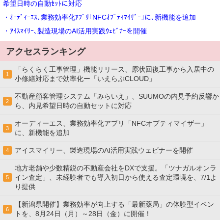
希望日時の自動ｾｯﾄに対応
・ｵｰﾃﾞｨｰｴｽ､業務効率化ｱﾌﾟﾘ｢NFCｵﾌﾟﾃｨﾏｲｻﾞｰ｣に､新機能を追加
・ｱｲｽﾏｲﾘｰ､製造現場のAI活用実践ｳｪﾋﾞﾅｰを開催
アクセスランキング
「らくらく工事管理」機能リリース、原状回復工事から入居中の
1
小修繕対応まで効率化ー「いえらぶCLOUD」
不動産顧客管理システム「みらいえ」、SUUMOの内見予約反響か
2
ら、内見希望日時の自動セットに対応
オーディーエス、業務効率化アプリ「NFCオプティマイザー」
3
に、新機能を追加
アイスマイリー、製造現場のAI活用実践ウェビナーを開催
4
地方老舗や少数精鋭の不動産会社をDXで支援。「ツナガルオンラ
イン査定」、未経験者でも導入初日から使える査定環境を、7/1よ
5
り提供
【新潟県開催】業務効率が向上する「最新薬局」の体験型イベン
6
トを、8月24日（月）～28日（金）に開催！