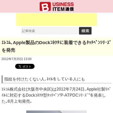
ｴﾚｺﾑ､Apple製品のDockｺﾈｸﾀに装着できるﾀｯﾁﾍﾟﾝｼﾘｰｽﾞ
を発売
2012年7月25日 13:00
指紋を付けたくない人､ﾈｲﾙをしている人にも
ｴﾚｺﾑ株式会社(大阪市中央区)は2012年7月24日､Apple社製ﾓﾊﾞ
ｲﾙに対応するDockｺﾈｸﾀ型ﾀｯﾁﾍﾟﾝ“P-ATPDCｼﾘｰｽﾞ”を発表し
た｡8月上旬発売｡