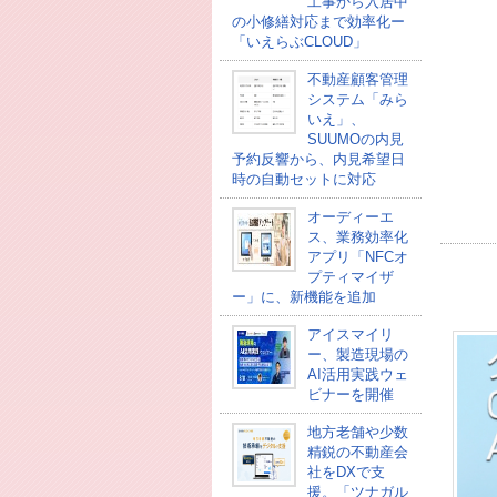
工事から入居中
の小修繕対応まで効率化ー
「いえらぶCLOUD」
不動産顧客管理
システム「みら
いえ」、
SUUMOの内見
予約反響から、内見希望日
時の自動セットに対応
オーディーエ
ス、業務効率化
アプリ「NFCオ
プティマイザ
ー」に、新機能を追加
アイスマイリ
ー、製造現場の
AI活用実践ウェ
ビナーを開催
地方老舗や少数
精鋭の不動産会
社をDXで支
援。「ツナガル