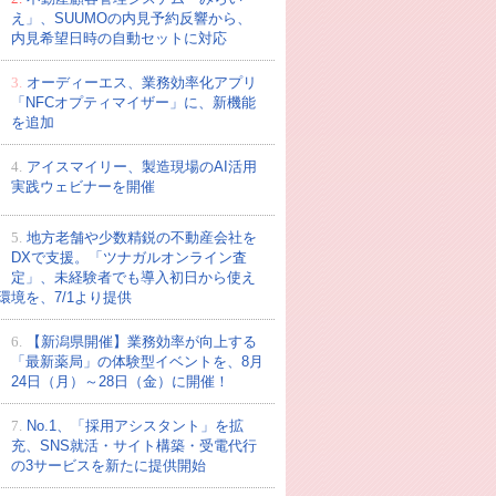
え」、SUUMOの内見予約反響から、
内見希望日時の自動セットに対応
3.
オーディーエス、業務効率化アプリ
「NFCオプティマイザー」に、新機能
を追加
4.
アイスマイリー、製造現場のAI活用
実践ウェビナーを開催
5.
地方老舗や少数精鋭の不動産会社を
DXで支援。「ツナガルオンライン査
定」、未経験者でも導入初日から使え
環境を、7/1より提供
6.
【新潟県開催】業務効率が向上する
「最新薬局」の体験型イベントを、8月
24日（月）～28日（金）に開催！
7.
No.1、「採用アシスタント」を拡
充、SNS就活・サイト構築・受電代行
の3サービスを新たに提供開始