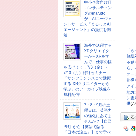
中小企業向けIT
コンサルティン
グのmarutto
が、AIエージェ
ントサービス「まるっとAI
エージェント」の提供を開
始
海外で活躍する
「ら
XRクリエイタ
修繕
ーからXRを学
んで、仕事の幅
不動
を広げよう！7/3（金）・
ら、
7/13（月）好評セミナー
オー
「サンフランシスコで活躍
新機
する XRクリエイターから
アイ
学ぶ」のアーカイブ映像を
地方
無料配信!!
ン査
供
(7
7・8・9月の土
曜日は、英語力
の強化にあてま
せんか？【自己
PR】から【英語で語る
「日本の論点」】まで学べ