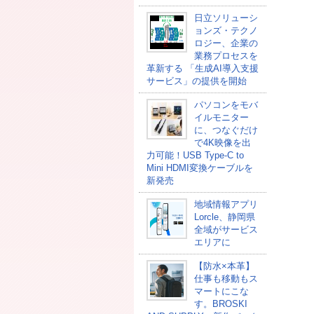
日立ソリューシ
ョンズ・テクノ
ロジー、企業の
業務プロセスを
革新する 「生成AI導入支援
サービス」の提供を開始
パソコンをモバ
イルモニター
に、つなぐだけ
で4K映像を出
力可能！USB Type-C to
Mini HDMI変換ケーブルを
新発売
地域情報アプリ
Lorcle、静岡県
全域がサービス
エリアに
【防水×本革】
仕事も移動もス
マートにこな
す。BROSKI