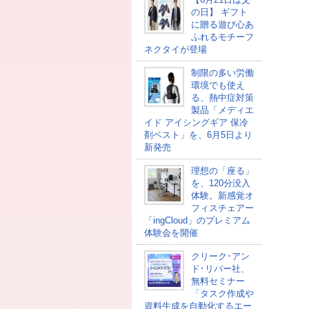
の日】 ギフト
に贈る遊び心あ
ふれるモチーフ
ネクタイが登場
制限の多い労働
環境でも使え
る、熱中症対策
製品「メディエ
イド アイシングギア 保冷
剤ベスト」を、6月5日より
新発売
理想の「座る」
を、120分没入
体験。新感覚オ
フィスチェアー
「ingCloud」のプレミアム
体験会を開催
クリーク･アン
ド･リバー社、
無料セミナー
「タスク作成や
資料生成を自動化するエー