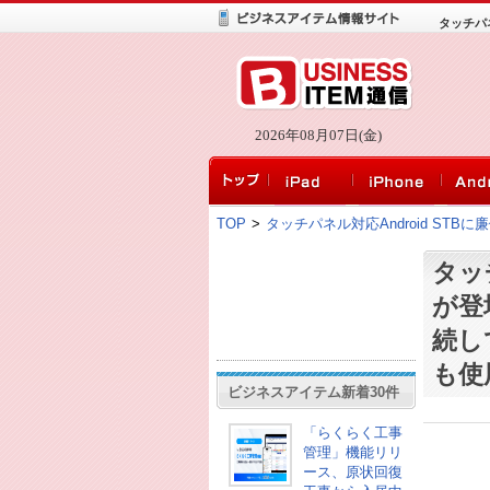
タッチパ
2026年08月07日(金)
TOP
>
タッチパネル対応Android ST
タッ
が登
続し
も使
ビジネスアイテム新着30件
「らくらく工事
管理」機能リリ
ース、原状回復