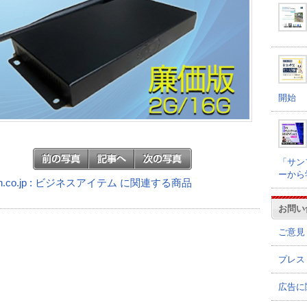
開始
「サン
ーから
on.co.jp : ビジネスアイテム に関連する商品
お問い
ご意見
プレス
広告に