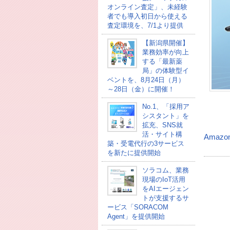
オンライン査定」、未経験
者でも導入初日から使える
査定環境を、7/1より提供
【新潟県開催】
業務効率が向上
する「最新薬
局」の体験型イ
ベントを、8月24日（月）
～28日（金）に開催！
No.1、「採用ア
シスタント」を
拡充、SNS就
活・サイト構
Amaz
築・受電代行の3サービス
を新たに提供開始
ソラコム、業務
現場のIoT活用
をAIエージェン
トが支援するサ
ービス「SORACOM
Agent」を提供開始