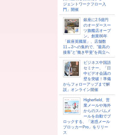
ジェントワークフロー入
門」開催
銀座に2.5億円
のオーダースー
ツ旗艦店オープ
ン。創業86年
「銀座英國屋」、店舗数
11→2への集約で、”最高の
接客”と”働き甲斐”を両立へ
ビジネス中国語
セミナー、「日
中ビデオ会議の
壁を突破！準備
からフォローアップまで解
説」オンライン開催
Higherfield、営
業メールや海外
からのスパムメ
ールを自動でブ
ロックする、「迷惑メール
ブロッカーPro」をリリー
ス