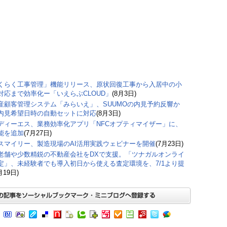
くらく工事管理」機能リリース、原状回復工事から入居中の小
対応まで効率化ー「いえらぶCLOUD」
(8月3日)
産顧客管理システム「みらいえ」、SUUMOの内見予約反響か
内見希望日時の自動セットに対応
(8月3日)
ディーエス、業務効率化アプリ「NFCオプティマイザー」に、
能を追加
(7月27日)
スマイリー、製造現場のAI活用実践ウェビナーを開催
(7月23日)
老舗や少数精鋭の不動産会社をDXで支援。「ツナガルオンライ
定」、未経験者でも導入初日から使える査定環境を、7/1より提
月19日)