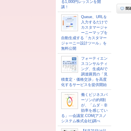
る1,000円レッスンを開
講！
Queue、URLを
入力するだけで
カスタマージャ
ーニーマップを
自動生成する「カスタマー
ジャーニー設計ツール」を
無料公開
フォーティエン
スコンサルティ
ング、生成AIで
調達購買の「見
積査定・価格交渉」を高度
化するサービスを提供開始
働くビジネスパ
ーソンの約8割
が、「ムダ・非
効率を感じてい
る」―会議室.COM(アスノ
システム株式会社)調べ
【6月21日は父