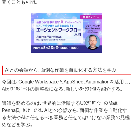
聞くことも可能｡
AIとの会話から､面倒な作業を自動化する方法を学ぶ
今回は､Google WorkspaceとAppSheet Automationを活用し､
AIがﾌﾟﾛｼﾞｪｸﾄの調整役になる､新しいﾜｰｸｽﾀｲﾙを紹介する｡
講師を務めるのは､世界的に活躍するUXﾃﾞｻﾞｲﾅｰのMatt
Penna氏｡ｾﾐﾅｰでは､AIとの会話から､面倒な作業を自動化す
る方法やAIに任せるべき業務と任せてはいけない業務の見極
めなどを学ぶ｡