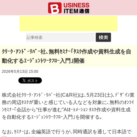
ｸﾘｰｸ･ｱﾝﾄﾞ･ﾘﾊﾞｰ社､無料ｾﾐﾅｰ｢ﾀｽｸ作成や資料生成を自
動化するｴｰｼﾞｪﾝﾄﾜｰｸﾌﾛｰ入門｣開催
2026年5月13日 15:00
株式会社ｸﾘｰｸ･ｱﾝﾄﾞ･ﾘﾊﾞｰ社(C&R社)は､5月23日(土)､ﾃﾞｻﾞｲﾝ業
務の周辺ﾀｽｸが重いと感じている人などを対象に､無料のｵﾝﾗｲ
ﾝｾﾐﾅｰ｢会話から“仕事が進む”AIｵｰﾄﾒｰｼｮﾝ ﾀｽｸ作成や資料生成
を自動化するｴｰｼﾞｪﾝﾄﾜｰｸﾌﾛｰ入門｣を開催する｡
なお､ｾﾐﾅｰは､全編英語で行うが､同時通訳を通して日本語で