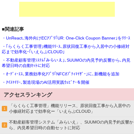
■関連記事
・UnReact､海外向けECｱﾌﾟﾘ｢UR: One-Click Coupon Banner｣をﾘﾘｰｽ
・｢らくらく工事管理｣機能ﾘﾘｰｽ､原状回復工事から入居中の小修繕対
応まで効率化ｰ｢いえらぶCLOUD｣
・不動産顧客管理ｼｽﾃﾑ｢みらいえ｣､SUUMOの内見予約反響から､内見
希望日時の自動ｾｯﾄに対応
・ｵｰﾃﾞｨｰｴｽ､業務効率化ｱﾌﾟﾘ｢NFCｵﾌﾟﾃｨﾏｲｻﾞｰ｣に､新機能を追加
・ｱｲｽﾏｲﾘｰ､製造現場のAI活用実践ｳｪﾋﾞﾅｰを開催
アクセスランキング
「らくらく工事管理」機能リリース、原状回復工事から入居中の
1
小修繕対応まで効率化ー「いえらぶCLOUD」
不動産顧客管理システム「みらいえ」、SUUMOの内見予約反響か
2
ら、内見希望日時の自動セットに対応