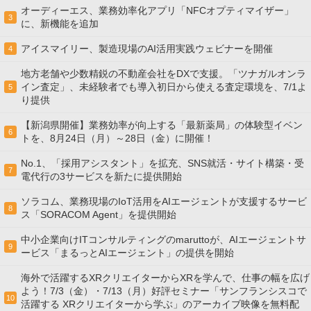
オーディーエス、業務効率化アプリ「NFCオプティマイザー」
3
に、新機能を追加
アイスマイリー、製造現場のAI活用実践ウェビナーを開催
4
地方老舗や少数精鋭の不動産会社をDXで支援。「ツナガルオンラ
イン査定」、未経験者でも導入初日から使える査定環境を、7/1よ
5
り提供
【新潟県開催】業務効率が向上する「最新薬局」の体験型イベン
6
トを、8月24日（月）～28日（金）に開催！
No.1、「採用アシスタント」を拡充、SNS就活・サイト構築・受
7
電代行の3サービスを新たに提供開始
ソラコム、業務現場のIoT活用をAIエージェントが支援するサービ
8
ス「SORACOM Agent」を提供開始
中小企業向けITコンサルティングのmaruttoが、AIエージェントサ
9
ービス「まるっとAIエージェント」の提供を開始
海外で活躍するXRクリエイターからXRを学んで、仕事の幅を広げ
よう！7/3（金）・7/13（月）好評セミナー「サンフランシスコで
10
活躍する XRクリエイターから学ぶ」のアーカイブ映像を無料配