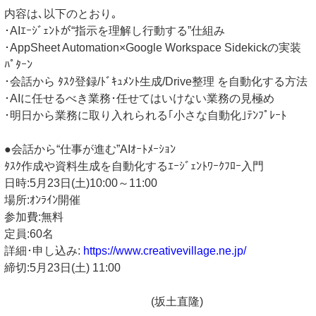
内容は､以下のとおり｡
･AIｴｰｼﾞｪﾝﾄが“指示を理解し行動する”仕組み
･AppSheet Automation×Google Workspace Sidekickの実装
ﾊﾟﾀｰﾝ
･会話から ﾀｽｸ登録/ﾄﾞｷｭﾒﾝﾄ生成/Drive整理 を自動化する方法
･AIに任せるべき業務･任せてはいけない業務の見極め
･明日から業務に取り入れられる｢小さな自動化｣ﾃﾝﾌﾟﾚｰﾄ
●会話から“仕事が進む”AIｵｰﾄﾒｰｼｮﾝ
ﾀｽｸ作成や資料生成を自動化するｴｰｼﾞｪﾝﾄﾜｰｸﾌﾛｰ入門
日時:5月23日(土)10:00～11:00
場所:ｵﾝﾗｲﾝ開催
参加費:無料
定員:60名
詳細･申し込み:
https://www.creativevillage.ne.jp/
締切:5月23日(土) 11:00
(坂土直隆)