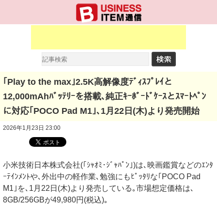
｢Play to the max｣2.5K高解像度ﾃﾞｨｽﾌﾟﾚｲと
12,000mAhﾊﾞｯﾃﾘｰを搭載､純正ｷｰﾎﾞｰﾄﾞｹｰｽとｽﾏｰﾄﾍﾟﾝ
に対応｢POCO Pad M1｣､1月22日(木)より発売開始
2026年1月23日 23:00
小米技術日本株式会社(｢ｼｬｵﾐ･ｼﾞｬﾊﾟﾝ｣)は､映画鑑賞などのｴﾝﾀ
ｰﾃｲﾝﾒﾝﾄや､外出中の軽作業､勉強にもﾋﾟｯﾀﾘな｢POCO Pad
M1｣を､1月22日(木)より発売している｡市場想定価格は､
8GB/256GBが49,980円(税込)｡