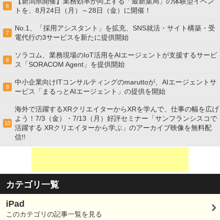
【新潟県開催】業務効率が向上する「最新薬局」の体験型イベン
6
トを、8月24日（月）～28日（金）に開催！
No.1、「採用アシスタント」を拡充、SNS就活・サイト構築・受
7
電代行の3サービスを新たに提供開始
ソラコム、業務現場のIoT活用をAIエージェントが支援するサービ
8
ス「SORACOM Agent」を提供開始
中小企業向けITコンサルティングのmaruttoが、AIエージェントサ
9
ービス「まるっとAIエージェント」の提供を開始
海外で活躍するXRクリエイターからXRを学んで、仕事の幅を広げ
よう！7/3（金）・7/13（月）好評セミナー「サンフランシスコで
10
活躍する XRクリエイターから学ぶ」のアーカイブ映像を無料配
信!!
カテゴリ一覧
iPad
このカテゴリの記事一覧を見る