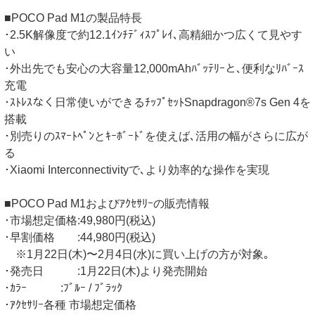
■POCO Pad M1の製品特長
･2.5K解像度で約12.1ｲﾝﾁﾃﾞｨｽﾌﾟﾚｲ､高精細かつ広くて見やす
い
･外出先でも安心の大容量12,000mAhﾊﾞｯﾃﾘｰと､便利なﾘﾊﾞｰｽ
充電
･ｽﾄﾚｽなく日常使いができるﾁｯﾌﾟｾｯﾄSnapdragon®7s Gen 4を
搭載
･別売りのｽﾏｰﾄﾍﾟﾝとｷｰﾎﾞｰﾄﾞを使えば､活用の幅がさらに広が
る
･Xiaomi Interconnectivityで､より効率的な操作を実現
■POCO Pad M1およびｱｸｾｻﾘｰの販売情報
･市場想定価格:49,980円(税込)
･早割価格 :44,980円(税込)
※1月22日(木)〜2月4日(水)に買い上げの方が対象｡
･発売日 :1月22日(木)より発売開始
･ｶﾗｰ :ﾌﾞﾙｰ / ﾌﾞﾗｯｸ
･ｱｸｾｻﾘｰ各種 市場想定価格