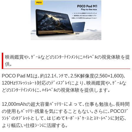
映画鑑賞や､ｹﾞｰﾑなどのｴﾝﾀｰﾃｲﾝﾒﾝﾄにﾊｲﾚﾍﾞﾙの視覚体験を提
供｡
POCO Pad M1は､約12.1ｲ､ﾝﾁで､2.5K解像度(2,560×1,600)､
120Hzﾘﾌﾚｯｼｭﾚｰﾄ対応のﾃﾞｨｽﾌﾟﾚｲにより､映画鑑賞や､ｹﾞｰﾑな
どのｴﾝﾀｰﾃｲﾝﾒﾝﾄに､ﾊｲﾚﾍﾞﾙの視覚体験を提供します｡
12,000mAhの超大容量ﾊﾞｯﾃﾘｰによって､仕事も勉強も､長時間
の使用もﾊﾞｯﾃﾘｰ残量を気にすることもない｡さらに､POCOﾌﾞ
ﾗﾝﾄﾞのﾀﾌﾞﾚｯﾄとして､はじめてｷｰﾎﾞｰﾄﾞｹｰｽとｽﾏｰﾄﾍﾟﾝに対応､
より幅広い仕様ｼｰﾝに活躍する｡