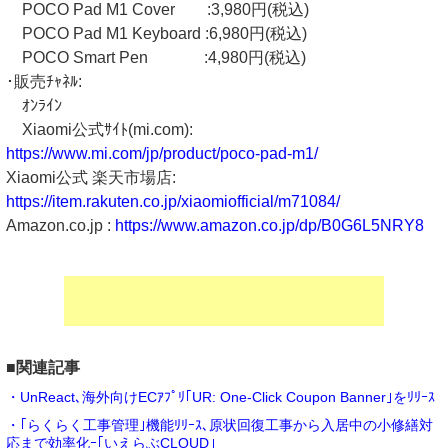
POCO Pad M1 Cover :3,980円(税込)
POCO Pad M1 Keyboard :6,980円(税込)
POCO Smart Pen :4,980円(税込)
･販売ﾁｬﾈﾙ:
ｵﾝﾗｲﾝ
Xiaomi公式ｻｲﾄ(mi.com):
https://www.mi.com/jp/product/poco-pad-m1/
Xiaomi公式 楽天市場店:
https://item.rakuten.co.jp/xiaomiofficial/m71084/
Amazon.co.jp :
https://www.amazon.co.jp/dp/B0G6L5NRY8
■関連記事
・UnReact､海外向けECｱﾌﾟﾘ｢UR: One-Click Coupon Banner｣をﾘﾘｰｽ
・｢らくらく工事管理｣機能ﾘﾘｰｽ､原状回復工事から入居中の小修繕対
応まで効率化ｰ｢いえらぶCLOUD｣