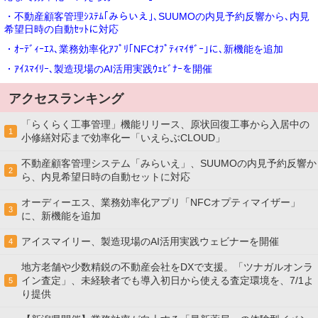
・不動産顧客管理ｼｽﾃﾑ｢みらいえ｣､SUUMOの内見予約反響から､内見
希望日時の自動ｾｯﾄに対応
・ｵｰﾃﾞｨｰｴｽ､業務効率化ｱﾌﾟﾘ｢NFCｵﾌﾟﾃｨﾏｲｻﾞｰ｣に､新機能を追加
・ｱｲｽﾏｲﾘｰ､製造現場のAI活用実践ｳｪﾋﾞﾅｰを開催
アクセスランキング
「らくらく工事管理」機能リリース、原状回復工事から入居中の
1
小修繕対応まで効率化ー「いえらぶCLOUD」
不動産顧客管理システム「みらいえ」、SUUMOの内見予約反響か
2
ら、内見希望日時の自動セットに対応
オーディーエス、業務効率化アプリ「NFCオプティマイザー」
3
に、新機能を追加
アイスマイリー、製造現場のAI活用実践ウェビナーを開催
4
地方老舗や少数精鋭の不動産会社をDXで支援。「ツナガルオンラ
イン査定」、未経験者でも導入初日から使える査定環境を、7/1よ
5
り提供