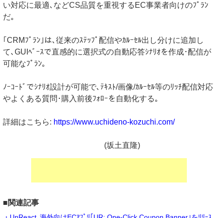
い対応に最適､などCS品質を重視するEC事業者向けのﾌﾟﾗﾝ
だ｡
｢CRMﾌﾟﾗﾝ｣は､従来のｽﾃｯﾌﾟ配信やｶﾙｰｾﾙ出し分けに追加し
て､GUIﾍﾞｰｽで直感的に選択式の自動応答ｼﾅﾘｵを作成･配信が
可能なﾌﾟﾗﾝ｡
ﾉｰｺｰﾄﾞでｼﾅﾘｵ設計が可能で､ﾃｷｽﾄ/画像/ｶﾙｰｾﾙ等のﾘｯﾁ配信対応
やよくある質問･購入前後ﾌｫﾛｰを自動化する｡
詳細はこちら:
https://www.uchideno-kozuchi.com/
(坂土直隆)
■関連記事
・UnReact､海外向けECｱﾌﾟﾘ｢UR: One-Click Coupon Banner｣をﾘﾘｰｽ