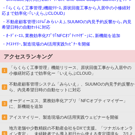
・｢らくらく工事管理｣機能ﾘﾘｰｽ､原状回復工事から入居中の小修繕対
応まで効率化ｰ｢いえらぶCLOUD｣
・不動産顧客管理ｼｽﾃﾑ｢みらいえ｣､SUUMOの内見予約反響から､内見
希望日時の自動ｾｯﾄに対応
・ｵｰﾃﾞｨｰｴｽ､業務効率化ｱﾌﾟﾘ｢NFCｵﾌﾟﾃｨﾏｲｻﾞｰ｣に､新機能を追加
・ｱｲｽﾏｲﾘｰ､製造現場のAI活用実践ｳｪﾋﾞﾅｰを開催
アクセスランキング
「らくらく工事管理」機能リリース、原状回復工事から入居中の
1
小修繕対応まで効率化ー「いえらぶCLOUD」
不動産顧客管理システム「みらいえ」、SUUMOの内見予約反響か
2
ら、内見希望日時の自動セットに対応
オーディーエス、業務効率化アプリ「NFCオプティマイザー」
3
に、新機能を追加
アイスマイリー、製造現場のAI活用実践ウェビナーを開催
4
地方老舗や少数精鋭の不動産会社をDXで支援。「ツナガルオンラ
イン査定」、未経験者でも導入初日から使える査定環境を、7/1よ
5