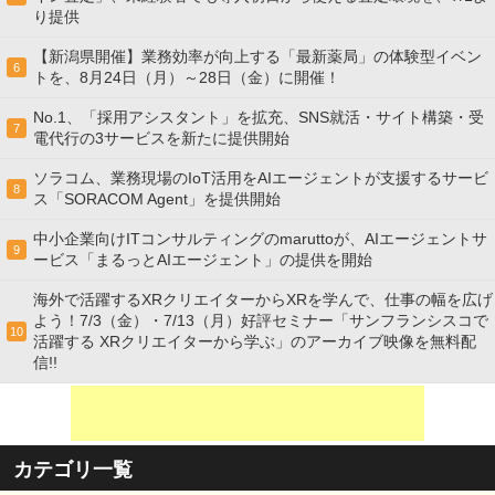
り提供
【新潟県開催】業務効率が向上する「最新薬局」の体験型イベン
6
トを、8月24日（月）～28日（金）に開催！
No.1、「採用アシスタント」を拡充、SNS就活・サイト構築・受
7
電代行の3サービスを新たに提供開始
ソラコム、業務現場のIoT活用をAIエージェントが支援するサービ
8
ス「SORACOM Agent」を提供開始
中小企業向けITコンサルティングのmaruttoが、AIエージェントサ
9
ービス「まるっとAIエージェント」の提供を開始
海外で活躍するXRクリエイターからXRを学んで、仕事の幅を広げ
よう！7/3（金）・7/13（月）好評セミナー「サンフランシスコで
10
活躍する XRクリエイターから学ぶ」のアーカイブ映像を無料配
信!!
カテゴリ一覧