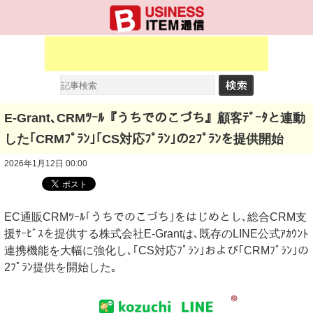
E-Grant､CRMﾂｰﾙ『うちでのこづち』顧客ﾃﾞｰﾀと連動
した｢CRMﾌﾟﾗﾝ｣｢CS対応ﾌﾟﾗﾝ｣の2ﾌﾟﾗﾝを提供開始
2026年1月12日 00:00
EC通販CRMﾂｰﾙ｢うちでのこづち｣をはじめとし､総合CRM支
援ｻｰﾋﾞｽを提供する株式会社E-Grantは､既存のLINE公式ｱｶｳﾝﾄ
連携機能を大幅に強化し､｢CS対応ﾌﾟﾗﾝ｣および｢CRMﾌﾟﾗﾝ｣の
2ﾌﾟﾗﾝ提供を開始した｡