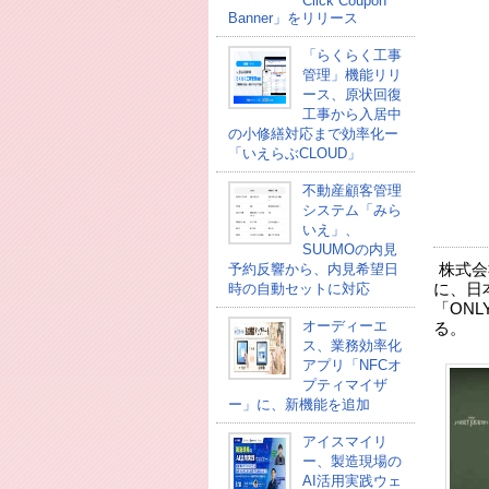
Click Coupon
Banner」をリリース
「らくらく工事
管理」機能リリ
ース、原状回復
工事から入居中
の小修繕対応まで効率化ー
「いえらぶCLOUD」
不動産顧客管理
システム「みら
いえ」、
SUUMOの内見
予約反響から、内見希望日
株式会
時の自動セットに対応
に、日
「ONL
オーディーエ
る。
ス、業務効率化
アプリ「NFCオ
プティマイザ
ー」に、新機能を追加
アイスマイリ
ー、製造現場の
AI活用実践ウェ