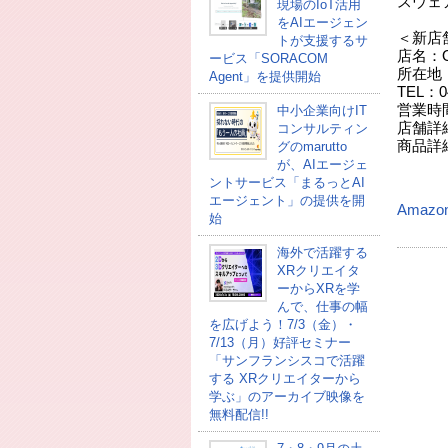
スウェア
現場のIoT活用
をAIエージェン
＜新店
トが支援するサ
店名：O
ービス「SORACOM
所在地：
Agent」を提供開始
TEL：04
営業時間：
中小企業向けIT
店舗詳
コンサルティン
商品詳
グのmarutto
が、AIエージェ
ントサービス「まるっとAI
エージェント」の提供を開
Amaz
始
海外で活躍する
XRクリエイタ
ーからXRを学
んで、仕事の幅
を広げよう！7/3（金）・
7/13（月）好評セミナー
「サンフランシスコで活躍
する XRクリエイターから
学ぶ」のアーカイブ映像を
無料配信!!