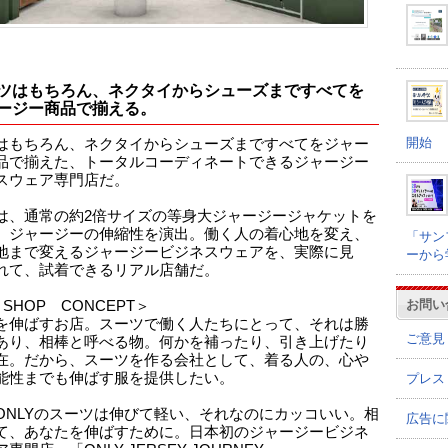
ツはもちろん、ネクタイからシューズまですべてを
ージー商品で揃える。
開始
はもちろん、ネクタイからシューズまですべてをジャー
品で揃えた、トータルコーディネートできるジャージー
スウェア専門店だ。
は、通常の約2倍サイズの等身大ジャージージャケットを
、ジャージーの伸縮性を演出。働く人の着心地を変え、
「サン
地まで変えるジャージービジネスウェアを、実際に見
ーから
れて、試着できるリアル店舗だ。
お問い
 SHOP CONCEPT＞
を伸ばすお店。スーツで働く人たちにとって、それは勝
ご意見
あり、相棒と呼べる物。何かを補ったり、引き上げたり
在。だから、スーツを作る会社として、着る人の、心や
能性までも伸ばす服を提供したい。
プレス
ONLYのスーツは伸びて軽い、それなのにカッコいい。相
広告に
て、あなたを伸ばすために。日本初のジャージービジネ