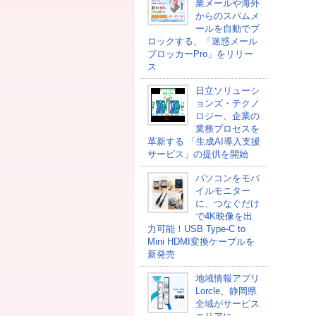
業メールや海外
からのスパムメ
ールを自動でブ
ロックする、「迷惑メール
ブロッカーPro」をリリー
ス
日立ソリューシ
ョンズ・テクノ
ロジー、企業の
業務プロセスを
革新する 「生成AI導入支援
サービス」の提供を開始
パソコンをモバ
イルモニター
に、つなぐだけ
で4K映像を出
力可能！USB Type-C to
Mini HDMI変換ケーブルを
新発売
地域情報アプリ
Lorcle、静岡県
全域がサービス