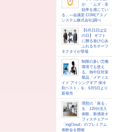
が、「ムダ・非
効率を感じてい
る」―会議室.COM(アスノ
システム株式会社)調べ
【6月21日は父
の日】 ギフト
に贈る遊び心あ
ふれるモチーフ
ネクタイが登場
制限の多い労働
環境でも使え
る、熱中症対策
製品「メディエ
イド アイシングギア 保冷
剤ベスト」を、6月5日より
新発売
理想の「座る」
を、120分没入
体験。新感覚オ
フィスチェアー
「ingCloud」のプレミアム
体験会を開催