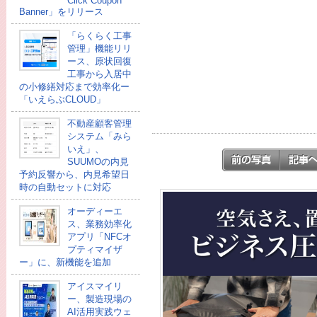
Click Coupon
Banner」をリリース
「らくらく工事
管理」機能リリ
ース、原状回復
工事から入居中
の小修繕対応まで効率化ー
「いえらぶCLOUD」
不動産顧客管理
システム「みら
いえ」、
SUUMOの内見
予約反響から、内見希望日
時の自動セットに対応
オーディーエ
ス、業務効率化
アプリ「NFCオ
プティマイザ
ー」に、新機能を追加
アイスマイリ
ー、製造現場の
AI活用実践ウェ