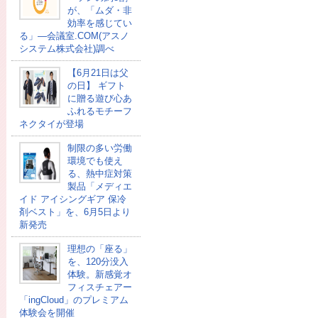
が、「ムダ・非
効率を感じてい
る」―会議室.COM(アスノ
システム株式会社)調べ
【6月21日は父
の日】 ギフト
に贈る遊び心あ
ふれるモチーフ
ネクタイが登場
制限の多い労働
環境でも使え
る、熱中症対策
製品「メディエ
イド アイシングギア 保冷
剤ベスト」を、6月5日より
新発売
理想の「座る」
を、120分没入
体験。新感覚オ
フィスチェアー
「ingCloud」のプレミアム
体験会を開催