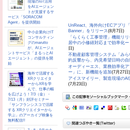
現場のIoT活用
をAIエージェン
トが支援するサ
ービス「SORACOM
Agent」を提供開始
UnReact、海外向けECアプリ「UR: 
Banner」をリリース
(8月7日)
中小企業向けIT
「らくらく工事管理」機能リリ
コンサルティン
居中の小修繕対応まで効率化ー「
グのmarutto
日)
が、AIエージェ
ントサービス「まるっとAI
不動産顧客管理システム「みら
エージェント」の提供を開
約反響から、内見希望日時の自
始
オーディーエス、業務効率化ア
ー」に、新機能を追加
(7月27日
海外で活躍する
アイスマイリー、製造現場のA
XRクリエイタ
(7月23日)
ーからXRを学
んで、仕事の幅
を広げよう！7/3（金）・
7/13（月）好評セミナー
「サンフランシスコで活躍
する XRクリエイターから
学ぶ」のアーカイブ映像を
無料配信!!