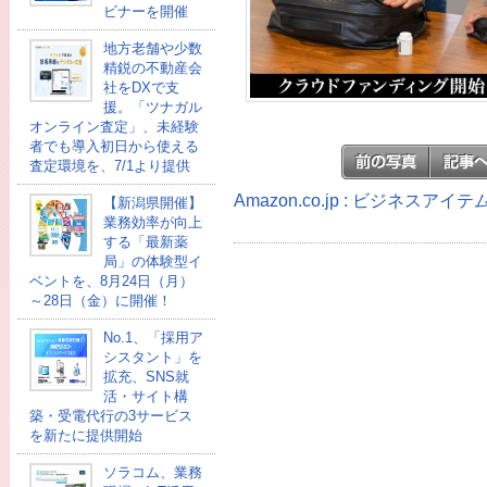
ビナーを開催
地方老舗や少数
精鋭の不動産会
社をDXで支
援。「ツナガル
オンライン査定」、未経験
者でも導入初日から使える
査定環境を、7/1より提供
Amazon.co.jp : ビジネスア
【新潟県開催】
業務効率が向上
する「最新薬
局」の体験型イ
ベントを、8月24日（月）
～28日（金）に開催！
No.1、「採用ア
シスタント」を
拡充、SNS就
活・サイト構
築・受電代行の3サービス
を新たに提供開始
ソラコム、業務