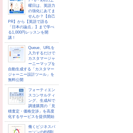
7・8・9月の土
曜日は、英語力
の強化にあてま
せんか？【自己
PR】から【英語で語る
「日本の論点」】まで学べ
る1,000円レッスンを開
講！
Queue、URLを
入力するだけで
カスタマージャ
ーニーマップを
自動生成する「カスタマー
ジャーニー設計ツール」を
無料公開
フォーティエン
スコンサルティ
ング、生成AIで
調達購買の「見
積査定・価格交渉」を高度
化するサービスを提供開始
働くビジネスパ
ーソンの約8割