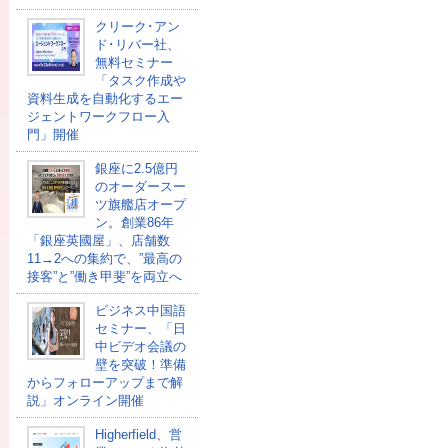
クリーク･アン
ド･リバー社、
無料セミナー
「タスク作成や
資料生成を自動化するエー
ジェントワークフロー入
門」開催
銀座に2.5億円
のオーダースー
ツ旗艦店オープ
ン。創業86年
「銀座英國屋」、店舗数
11→2への集約で、”最高の
接客”と”働き甲斐”を両立へ
ビジネス中国語
セミナー、「日
中ビデオ会議の
壁を突破！準備
からフォローアップまで解
説」オンライン開催
Higherfield、営