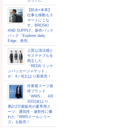
エリアに
【防水×本革】
仕事も移動もス
マートにこな
す。BROSKI
AND SUPPLY、新作バック
パック「Explorer daily
Edge」発売。
上質な清涼感と
サステナブルを
両立した
「REDA リッケ
ンバッカージャケット」
が、4／4(土)より新発売！
作業着スーツ発
祥ブランド
「WWS」、4月
10日(金)より、
累計2万着販売の夏専用ス
ーツ、通気性・速乾性に優
れた『WWSクールシリー
ズ』を販売！