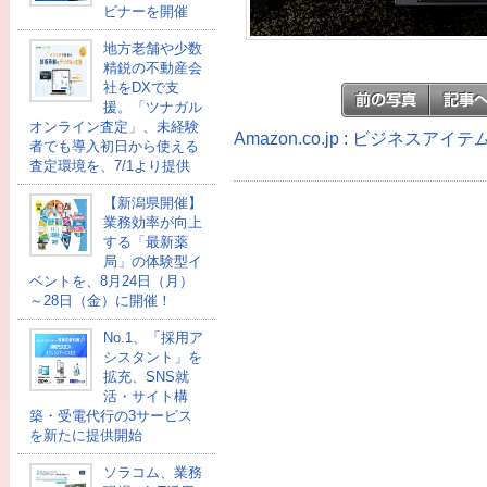
ビナーを開催
地方老舗や少数
精鋭の不動産会
社をDXで支
援。「ツナガル
オンライン査定」、未経験
Amazon.co.jp : ビジネスア
者でも導入初日から使える
査定環境を、7/1より提供
【新潟県開催】
業務効率が向上
する「最新薬
局」の体験型イ
ベントを、8月24日（月）
～28日（金）に開催！
No.1、「採用ア
シスタント」を
拡充、SNS就
活・サイト構
築・受電代行の3サービス
を新たに提供開始
ソラコム、業務