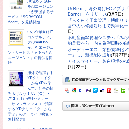
現場のIoT活用
をAIエージェン
UnReact、海外向けECアプリ「UR: 
トが支援するサ
Banner」をリリース
(8月7日)
ービス「SORACOM
「らくらく工事管理」機能リリ
Agent」を提供開始
居中の小修繕対応まで効率化ー「
日)
中小企業向けIT
コンサルティン
不動産顧客管理システム「みら
グのmarutto
約反響から、内見希望日時の自
が、AIエージェ
オーディーエス、業務効率化ア
ントサービス「まるっとAI
ー」に、新機能を追加
(7月27日
エージェント」の提供を開
アイスマイリー、製造現場のA
始
(7月23日)
海外で活躍する
XRクリエイタ
ーからXRを学
んで、仕事の幅
を広げよう！7/3（金）・
7/13（月）好評セミナー
「サンフランシスコで活躍
する XRクリエイターから
学ぶ」のアーカイブ映像を
無料配信!!