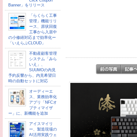
Click Coupon
Banner」をリリース
「らくらく工事
管理」機能リリ
ース、原状回復
工事から入居中
の小修繕対応まで効率化ー
「いえらぶCLOUD」
不動産顧客管理
システム「みら
いえ」、
SUUMOの内見
予約反響から、内見希望日
時の自動セットに対応
オーディーエ
ス、業務効率化
アプリ「NFCオ
プティマイザ
ー」に、新機能を追加
アイスマイリ
ー、製造現場の
AI活用実践ウェ