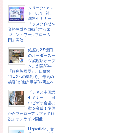
クリーク･アン
ド･リバー社、
無料セミナー
「タスク作成や
資料生成を自動化するエー
ジェントワークフロー入
門」開催
銀座に2.5億円
のオーダースー
ツ旗艦店オープ
ン。創業86年
「銀座英國屋」、店舗数
11→2への集約で、”最高の
接客”と”働き甲斐”を両立へ
ビジネス中国語
セミナー、「日
中ビデオ会議の
壁を突破！準備
からフォローアップまで解
説」オンライン開催
Higherfield、営