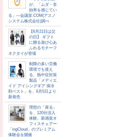
が、「ムダ・非
効率を感じてい
る」―会議室.COM(アスノ
システム株式会社)調べ
【6月21日は父
の日】 ギフト
に贈る遊び心あ
ふれるモチーフ
ネクタイが登場
制限の多い労働
環境でも使え
る、熱中症対策
製品「メディエ
イド アイシングギア 保冷
剤ベスト」を、6月5日より
新発売
理想の「座る」
を、120分没入
体験。新感覚オ
フィスチェアー
「ingCloud」のプレミアム
体験会を開催