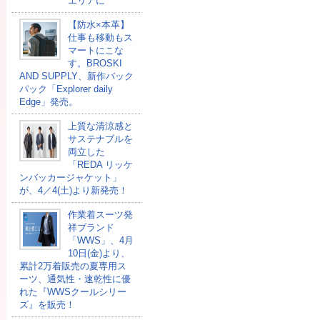
エリアに
【防水×本革】
仕事も移動もス
マートにこな
す。BROSKI
AND SUPPLY、新作バック
パック「Explorer daily
Edge」発売。
上質な清涼感と
サステナブルを
両立した
「REDA リッケ
ンバッカージャケット」
が、4／4(土)より新発売！
作業着スーツ発
祥ブランド
「WWS」、4月
10日(金)より、
累計2万着販売の夏専用ス
ーツ、通気性・速乾性に優
れた『WWSクールシリー
ズ』を販売！