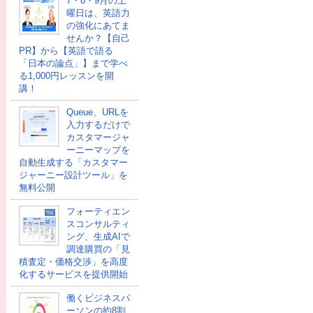
7・8・9月の土
曜日は、英語力
の強化にあてま
せんか？【自己
PR】から【英語で語る
「日本の論点」】まで学べ
る1,000円レッスンを開
講！
Queue、URLを
入力するだけで
カスタマージャ
ーニーマップを
自動生成する「カスタマー
ジャーニー設計ツール」を
無料公開
フォーティエン
スコンサルティ
ング、生成AIで
調達購買の「見
積査定・価格交渉」を高度
化するサービスを提供開始
働くビジネスパ
ーソンの約8割