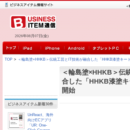
＜
2026年08月07日(金)
TOP
>
＜輪島塗×HHKB＞伝統工芸とIT技術が融合した「HHKB漆塗キ
＜輪島塗×HHKB＞伝
合した「HHKB漆塗
開始
ビジネスアイテム新着30件
UnReact、海外
向けECアプリ
「UR: One-