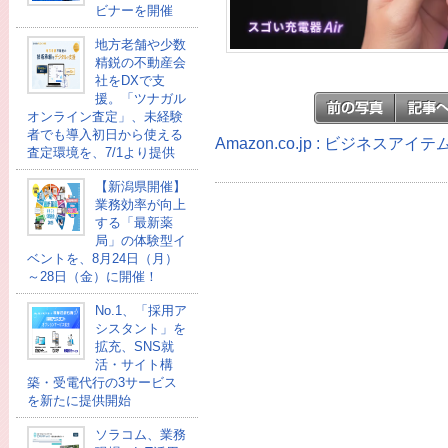
ビナーを開催
地方老舗や少数
精鋭の不動産会
社をDXで支
援。「ツナガル
オンライン査定」、未経験
者でも導入初日から使える
Amazon.co.jp : ビジネスア
査定環境を、7/1より提供
【新潟県開催】
業務効率が向上
する「最新薬
局」の体験型イ
ベントを、8月24日（月）
～28日（金）に開催！
No.1、「採用ア
シスタント」を
拡充、SNS就
活・サイト構
築・受電代行の3サービス
を新たに提供開始
ソラコム、業務