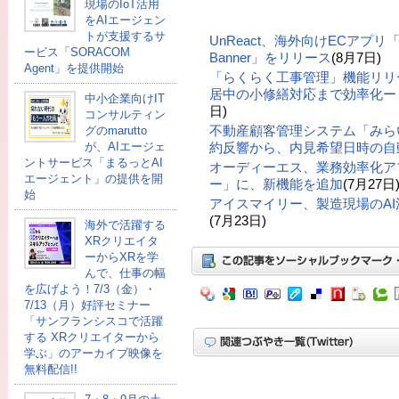
現場のIoT活用
をAIエージェン
トが支援するサ
UnReact、海外向けECアプリ「UR: 
ービス「SORACOM
Banner」をリリース
(8月7日)
Agent」を提供開始
「らくらく工事管理」機能リリ
居中の小修繕対応まで効率化ー「
中小企業向けIT
日)
コンサルティン
不動産顧客管理システム「みら
グのmarutto
が、AIエージェ
約反響から、内見希望日時の自
ントサービス「まるっとAI
オーディーエス、業務効率化ア
エージェント」の提供を開
ー」に、新機能を追加
(7月27日
始
アイスマイリー、製造現場のA
(7月23日)
海外で活躍する
XRクリエイタ
ーからXRを学
んで、仕事の幅
を広げよう！7/3（金）・
7/13（月）好評セミナー
「サンフランシスコで活躍
する XRクリエイターから
学ぶ」のアーカイブ映像を
無料配信!!