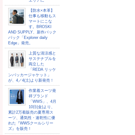
エリアに
【防水×本革】
仕事も移動もス
マートにこな
す。BROSKI
AND SUPPLY、新作バック
パック「Explorer daily
Edge」発売。
上質な清涼感と
サステナブルを
両立した
「REDA リッケ
ンバッカージャケット」
が、4／4(土)より新発売！
作業着スーツ発
祥ブランド
「WWS」、4月
10日(金)より、
累計2万着販売の夏専用ス
ーツ、通気性・速乾性に優
れた『WWSクールシリー
ズ』を販売！