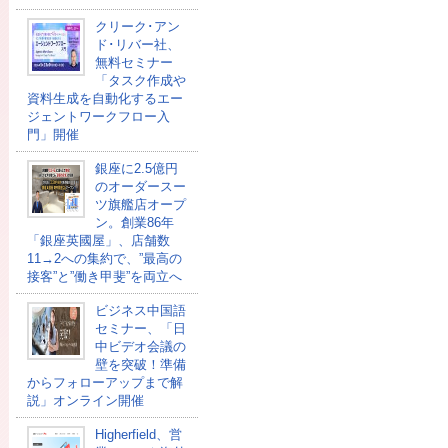
クリーク･アン
ド･リバー社、
無料セミナー
「タスク作成や
資料生成を自動化するエー
ジェントワークフロー入
門」開催
銀座に2.5億円
のオーダースー
ツ旗艦店オープ
ン。創業86年
「銀座英國屋」、店舗数
11→2への集約で、”最高の
接客”と”働き甲斐”を両立へ
ビジネス中国語
セミナー、「日
中ビデオ会議の
壁を突破！準備
からフォローアップまで解
説」オンライン開催
Higherfield、営