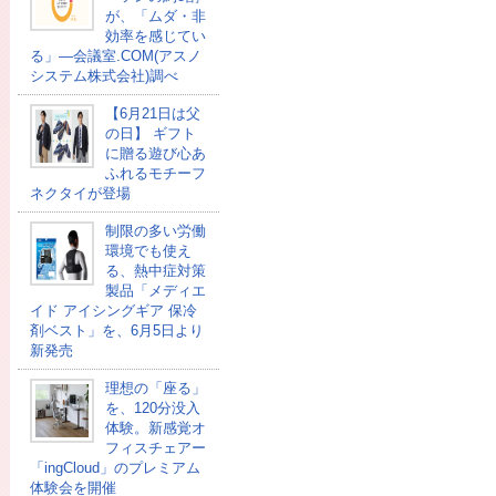
が、「ムダ・非
効率を感じてい
る」―会議室.COM(アスノ
システム株式会社)調べ
【6月21日は父
の日】 ギフト
に贈る遊び心あ
ふれるモチーフ
ネクタイが登場
制限の多い労働
環境でも使え
る、熱中症対策
製品「メディエ
イド アイシングギア 保冷
剤ベスト」を、6月5日より
新発売
理想の「座る」
を、120分没入
体験。新感覚オ
フィスチェアー
「ingCloud」のプレミアム
体験会を開催