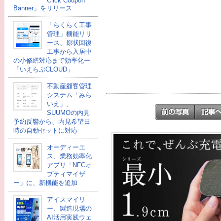
Click Coupon
Banner」をリリース
「らくらく工事
管理」機能リリ
ース、原状回復
工事から入居中
の小修繕対応まで効率化ー
「いえらぶCLOUD」
不動産顧客管理
システム「みら
いえ」、
SUUMOの内見
予約反響から、内見希望日
時の自動セットに対応
オーディーエ
ス、業務効率化
アプリ「NFCオ
プティマイザ
ー」に、新機能を追加
アイスマイリ
ー、製造現場の
AI活用実践ウェ