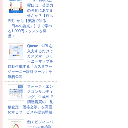
7・8・9月の土
曜日は、英語力
の強化にあてま
せんか？【自己
PR】から【英語で語る
「日本の論点」】まで学べ
る1,000円レッスンを開
講！
Queue、URLを
入力するだけで
カスタマージャ
ーニーマップを
自動生成する「カスタマー
ジャーニー設計ツール」を
無料公開
フォーティエン
スコンサルティ
ング、生成AIで
調達購買の「見
積査定・価格交渉」を高度
化するサービスを提供開始
働くビジネスパ
ーソンの約8割