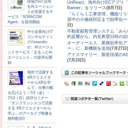
現場のIoT活用
UnReact、海外向けECアプリ「UR: 
をAIエージェン
Banner」をリリース
(8月7日)
トが支援するサ
「らくらく工事管理」機能リリ
ービス「SORACOM
居中の小修繕対応まで効率化ー「
Agent」を提供開始
日)
不動産顧客管理システム「みら
中小企業向けIT
約反響から、内見希望日時の自
コンサルティン
グのmarutto
オーディーエス、業務効率化ア
が、AIエージェ
ー」に、新機能を追加
(7月27日
ントサービス「まるっとAI
アイスマイリー、製造現場のA
エージェント」の提供を開
(7月23日)
始
海外で活躍する
XRクリエイタ
ーからXRを学
んで、仕事の幅
を広げよう！7/3（金）・
7/13（月）好評セミナー
「サンフランシスコで活躍
する XRクリエイターから
学ぶ」のアーカイブ映像を
無料配信!!