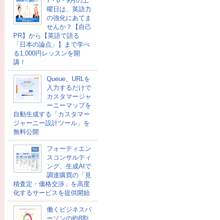
7・8・9月の土
曜日は、英語力
の強化にあてま
せんか？【自己
PR】から【英語で語る
「日本の論点」】まで学べ
る1,000円レッスンを開
講！
Queue、URLを
入力するだけで
カスタマージャ
ーニーマップを
自動生成する「カスタマー
ジャーニー設計ツール」を
無料公開
フォーティエン
スコンサルティ
ング、生成AIで
調達購買の「見
積査定・価格交渉」を高度
化するサービスを提供開始
働くビジネスパ
ーソンの約8割