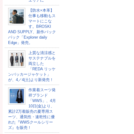
エリアに
【防水×本革】
仕事も移動もス
マートにこな
す。BROSKI
AND SUPPLY、新作バック
パック「Explorer daily
Edge」発売。
上質な清涼感と
サステナブルを
両立した
「REDA リッケ
ンバッカージャケット」
が、4／4(土)より新発売！
作業着スーツ発
祥ブランド
「WWS」、4月
10日(金)より、
累計2万着販売の夏専用ス
ーツ、通気性・速乾性に優
れた『WWSクールシリー
ズ』を販売！