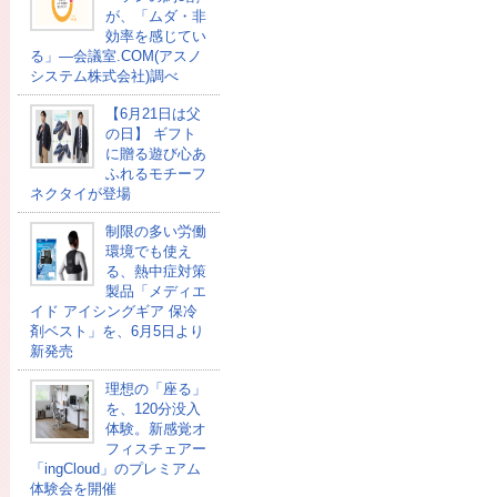
が、「ムダ・非
効率を感じてい
る」―会議室.COM(アスノ
システム株式会社)調べ
【6月21日は父
の日】 ギフト
に贈る遊び心あ
ふれるモチーフ
ネクタイが登場
制限の多い労働
環境でも使え
る、熱中症対策
製品「メディエ
イド アイシングギア 保冷
剤ベスト」を、6月5日より
新発売
理想の「座る」
を、120分没入
体験。新感覚オ
フィスチェアー
「ingCloud」のプレミアム
体験会を開催