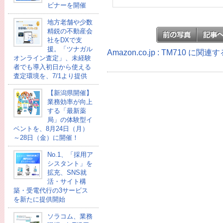
ビナーを開催
地方老舗や少数
精鋭の不動産会
社をDXで支
援。「ツナガル
Amazon.co.jp : TM710 に関
オンライン査定」、未経験
者でも導入初日から使える
査定環境を、7/1より提供
【新潟県開催】
業務効率が向上
する「最新薬
局」の体験型イ
ベントを、8月24日（月）
～28日（金）に開催！
No.1、「採用ア
シスタント」を
拡充、SNS就
活・サイト構
築・受電代行の3サービス
を新たに提供開始
ソラコム、業務