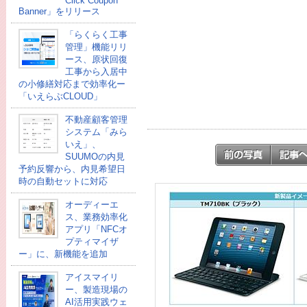
Click Coupon
Banner」をリリース
「らくらく工事
管理」機能リリ
ース、原状回復
工事から入居中
の小修繕対応まで効率化ー
「いえらぶCLOUD」
不動産顧客管理
システム「みら
いえ」、
SUUMOの内見
予約反響から、内見希望日
時の自動セットに対応
オーディーエ
ス、業務効率化
アプリ「NFCオ
プティマイザ
ー」に、新機能を追加
アイスマイリ
ー、製造現場の
AI活用実践ウェ