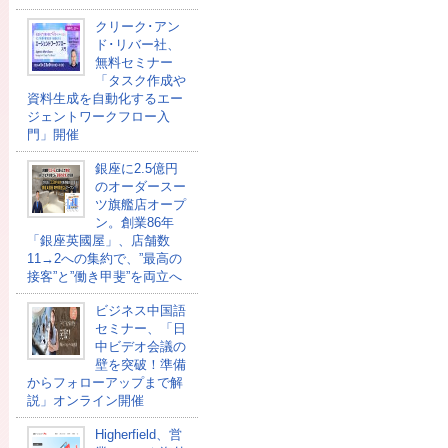
クリーク･アン
ド･リバー社、
無料セミナー
「タスク作成や
資料生成を自動化するエー
ジェントワークフロー入
門」開催
銀座に2.5億円
のオーダースー
ツ旗艦店オープ
ン。創業86年
「銀座英國屋」、店舗数
11→2への集約で、”最高の
接客”と”働き甲斐”を両立へ
ビジネス中国語
セミナー、「日
中ビデオ会議の
壁を突破！準備
からフォローアップまで解
説」オンライン開催
Higherfield、営