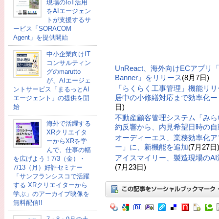
現場のIoT活用
をAIエージェン
トが支援するサ
ービス「SORACOM
Agent」を提供開始
中小企業向けIT
コンサルティン
UnReact、海外向けECアプリ「UR: 
グのmarutto
Banner」をリリース
(8月7日)
が、AIエージェ
「らくらく工事管理」機能リリ
ントサービス「まるっとAI
居中の小修繕対応まで効率化ー「
エージェント」の提供を開
日)
始
不動産顧客管理システム「みら
海外で活躍する
約反響から、内見希望日時の自
XRクリエイタ
オーディーエス、業務効率化ア
ーからXRを学
ー」に、新機能を追加
(7月27日
んで、仕事の幅
アイスマイリー、製造現場のA
を広げよう！7/3（金）・
(7月23日)
7/13（月）好評セミナー
「サンフランシスコで活躍
する XRクリエイターから
学ぶ」のアーカイブ映像を
無料配信!!