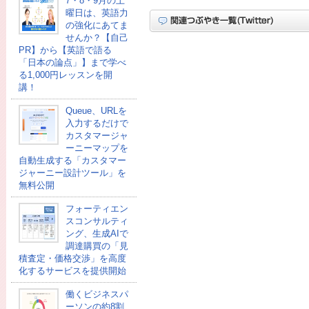
7・8・9月の土
曜日は、英語力
の強化にあてま
せんか？【自己
PR】から【英語で語る
「日本の論点」】まで学べ
る1,000円レッスンを開
講！
Queue、URLを
入力するだけで
カスタマージャ
ーニーマップを
自動生成する「カスタマー
ジャーニー設計ツール」を
無料公開
フォーティエン
スコンサルティ
ング、生成AIで
調達購買の「見
積査定・価格交渉」を高度
化するサービスを提供開始
働くビジネスパ
ーソンの約8割