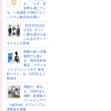
が、「ムダ・非
効率を感じてい
る」―会議室.COM(アスノ
システム株式会社)調べ
【6月21日は父
の日】 ギフト
に贈る遊び心あ
ふれるモチーフ
ネクタイが登場
制限の多い労働
環境でも使え
る、熱中症対策
製品「メディエ
イド アイシングギア 保冷
剤ベスト」を、6月5日より
新発売
理想の「座る」
を、120分没入
体験。新感覚オ
フィスチェアー
「ingCloud」のプレミアム
体験会を開催