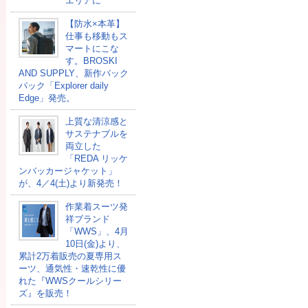
エリアに
【防水×本革】
仕事も移動もス
マートにこな
す。BROSKI
AND SUPPLY、新作バック
パック「Explorer daily
Edge」発売。
上質な清涼感と
サステナブルを
両立した
「REDA リッケ
ンバッカージャケット」
が、4／4(土)より新発売！
作業着スーツ発
祥ブランド
「WWS」、4月
10日(金)より、
累計2万着販売の夏専用ス
ーツ、通気性・速乾性に優
れた『WWSクールシリー
ズ』を販売！