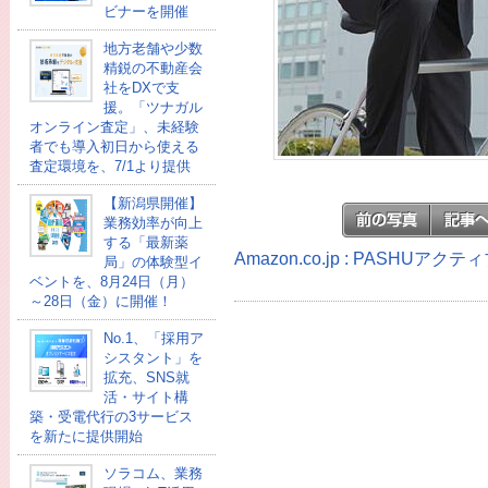
ビナーを開催
地方老舗や少数
精鋭の不動産会
社をDXで支
援。「ツナガル
オンライン査定」、未経験
者でも導入初日から使える
査定環境を、7/1より提供
【新潟県開催】
業務効率が向上
する「最新薬
Amazon.co.jp : PASHU
局」の体験型イ
ベントを、8月24日（月）
～28日（金）に開催！
No.1、「採用ア
シスタント」を
拡充、SNS就
活・サイト構
築・受電代行の3サービス
を新たに提供開始
ソラコム、業務