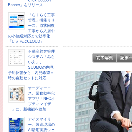
Click Coupon
Banner」をリリース
「らくらく工事
管理」機能リリ
ース、原状回復
工事から入居中
の小修繕対応まで効率化ー
「いえらぶCLOUD」
不動産顧客管理
システム「みら
いえ」、
SUUMOの内見
予約反響から、内見希望日
時の自動セットに対応
オーディーエ
ス、業務効率化
アプリ「NFCオ
プティマイザ
ー」に、新機能を追加
アイスマイリ
ー、製造現場の
AI活用実践ウェ