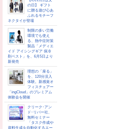
の日】 ギフト
に贈る遊び心あ
ふれるモチーフ
ネクタイが登場
制限の多い労働
環境でも使え
る、熱中症対策
製品「メディエ
イド アイシングギア 保冷
剤ベスト」を、6月5日より
新発売
理想の「座る」
を、120分没入
体験。新感覚オ
フィスチェアー
「ingCloud」のプレミアム
体験会を開催
クリーク･アン
ド･リバー社、
無料セミナー
「タスク作成や
資料生成を自動化するエー