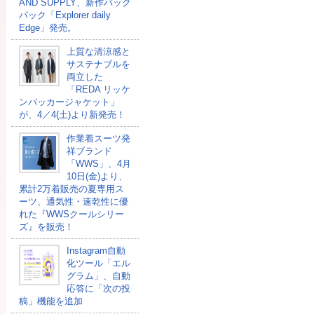
AND SUPPLY、新作バック
パック「Explorer daily
Edge」発売。
上質な清涼感と
サステナブルを
両立した
「REDA リッケ
ンバッカージャケット」
が、4／4(土)より新発売！
作業着スーツ発
祥ブランド
「WWS」、4月
10日(金)より、
累計2万着販売の夏専用ス
ーツ、通気性・速乾性に優
れた『WWSクールシリー
ズ』を販売！
Instagram自動
化ツール「エル
グラム」、自動
応答に「次の投
稿」機能を追加