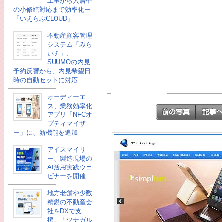
工事から入居中
の小修繕対応まで効率化ー
「いえらぶCLOUD」
不動産顧客管理
システム「みら
いえ」、
SUUMOの内見
予約反響から、内見希望日
時の自動セットに対応
オーディーエ
ス、業務効率化
アプリ「NFCオ
プティマイザ
ー」に、新機能を追加
アイスマイリ
ー、製造現場の
AI活用実践ウェ
ビナーを開催
地方老舗や少数
精鋭の不動産会
社をDXで支
援。「ツナガル