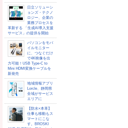
日立ソリューシ
ョンズ・テクノ
ロジー、企業の
業務プロセスを
革新する 「生成AI導入支援
サービス」の提供を開始
パソコンをモバ
イルモニター
に、つなぐだけ
で4K映像を出
力可能！USB Type-C to
Mini HDMI変換ケーブルを
新発売
地域情報アプリ
Lorcle、静岡県
全域がサービス
エリアに
【防水×本革】
仕事も移動もス
マートにこな
す。BROSKI