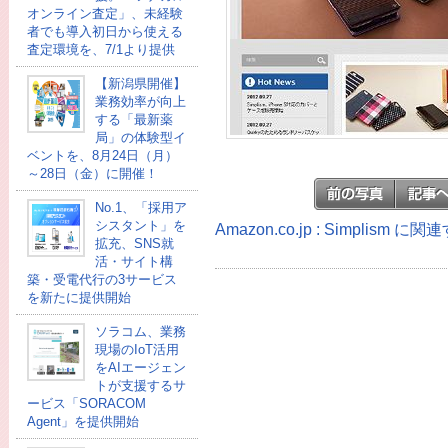
オンライン査定」、未経験
者でも導入初日から使える
査定環境を、7/1より提供
【新潟県開催】
業務効率が向上
する「最新薬
局」の体験型イ
ベントを、8月24日（月）
～28日（金）に開催！
No.1、「採用ア
シスタント」を
Amazon.co.jp : Simplism 
拡充、SNS就
活・サイト構
築・受電代行の3サービス
を新たに提供開始
ソラコム、業務
現場のIoT活用
をAIエージェン
トが支援するサ
ービス「SORACOM
Agent」を提供開始