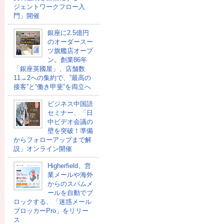
ジェントワークフロー入
門」開催
銀座に2.5億円
のオーダースー
ツ旗艦店オープ
ン。創業86年
「銀座英國屋」、店舗数
11→2への集約で、”最高の
接客”と”働き甲斐”を両立へ
ビジネス中国語
セミナー、「日
中ビデオ会議の
壁を突破！準備
からフォローアップまで解
説」オンライン開催
Higherfield、営
業メールや海外
からのスパムメ
ールを自動でブ
ロックする、「迷惑メール
ブロッカーPro」をリリー
ス