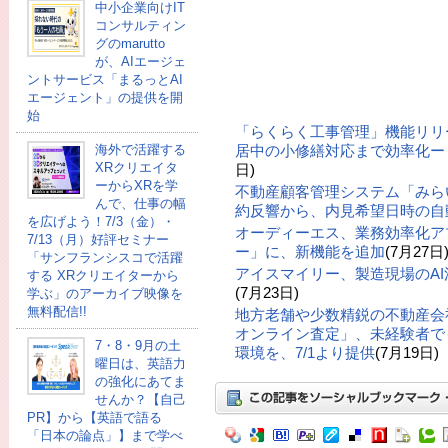
中小企業向けIT
コンサルティン
グのmarutto
が、AIエージェ
ントサービス「まるっとAI
エージェント」の提供を開
始
「らくらく工事管理」機能リリ
海外で活躍する
居中の小修繕対応まで効率化ー「
XRクリエイタ
日)
ーからXRを学
不動産顧客管理システム「みら
んで、仕事の幅
約反響から、内見希望日時の自
を広げよう！7/3（金）・
オーディーエス、業務効率化ア
7/13（月）好評セミナー
ー」に、新機能を追加
(7月27日
「サンフランシスコで活躍
アイスマイリー、製造現場のA
する XRクリエイターから
(7月23日)
学ぶ」のアーカイブ映像を
無料配信!!
地方老舗や少数精鋭の不動産会
オンライン査定」、未経験者で
7・8・9月の土
環境を、7/1より提供
(7月19日)
曜日は、英語力
の強化にあてま
せんか？【自己
PR】から【英語で語る
「日本の論点」】まで学べ