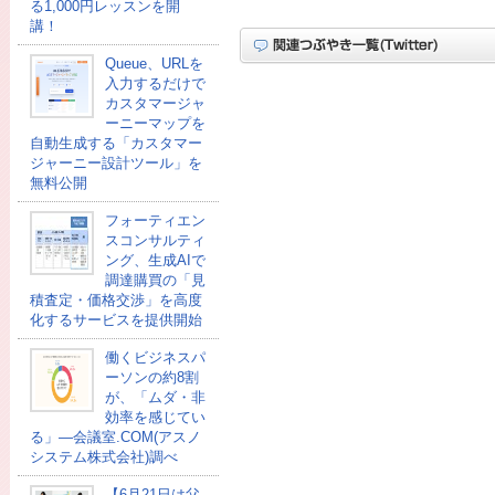
る1,000円レッスンを開
講！
Queue、URLを
入力するだけで
カスタマージャ
ーニーマップを
自動生成する「カスタマー
ジャーニー設計ツール」を
無料公開
フォーティエン
スコンサルティ
ング、生成AIで
調達購買の「見
積査定・価格交渉」を高度
化するサービスを提供開始
働くビジネスパ
ーソンの約8割
が、「ムダ・非
効率を感じてい
る」―会議室.COM(アスノ
システム株式会社)調べ
【6月21日は父