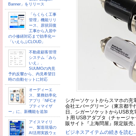
Banner」をリリース
「らくらく工事
管理」機能リリ
ース、原状回復
工事から入居中
の小修繕対応まで効率化ー
「いえらぶCLOUD」
不動産顧客管理
システム「みら
いえ」、
SUUMOの内見
予約反響から、内見希望日
時の自動セットに対応
オーディーエ
ス、業務効率化
シガーソケットからスマホの充電
アプリ「NFCオ
会社エバーグリーン（東京都千代田
プティマイザ
日、シガーソケットからUSB充
ー」に、新機能を追加
ト用 USBアダプタ（チャージ
アイスマイリ
販サイト『上海問屋』限定販売。
ー、製造現場の
ビジネスアイテムの続きを読む..
AI活用実践ウェ