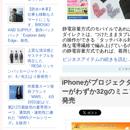
【防水×本革】
仕事も移動もス
マートにこな
す。BROSKI
静電容量方式のモバイルであれば
AND SUPPLY、新作バック
ダイレクトは、つけたままタブ
パック「Explorer daily
の操作ができる「タッチパネル対
Edge」発売。
殊な電導繊維で編み上げている
上質な清涼感と
の静電容量方式であれば、着用
サステナブルを
ビジネスアイテムの続きを読む..
両立した
「REDA リッケ
ビジネスアイ
ンバッカージャケット」
が、4／4(土)より新発売！
iPhoneがプロジェ
作業着スーツ発
ーがわずか32gのミ
祥ブランド
「WWS」、4月
発売
10日(金)より、
累計2万着販売の夏専用ス
ーツ、通気性・速乾性に優
れた『WWSクールシリー
ズ』を販売！