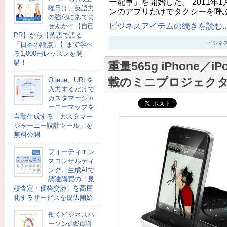
ー配車」を開始した。 2011年
曜日は、英語力
ンのアプリだけでタクシーを呼
の強化にあてま
ビジネスアイテムの続きを読む..
せんか？【自己
PR】から【英語で語る
ビジネスアイ
「日本の論点」】まで学べ
る1,000円レッスンを開
講！
重量565g iPhone／
載のミニプロジェク
Queue、URLを
入力するだけで
カスタマージャ
ーニーマップを
自動生成する「カスタマー
ジャーニー設計ツール」を
無料公開
フォーティエン
スコンサルティ
ング、生成AIで
調達購買の「見
積査定・価格交渉」を高度
化するサービスを提供開始
働くビジネスパ
ーソンの約8割