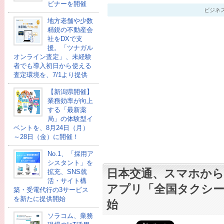
ビナーを開催
ビジネスアイ
地方老舗や少数
精鋭の不動産会
社をDXで支
援。「ツナガル
オンライン査定」、未経験
者でも導入初日から使える
査定環境を、7/1より提供
【新潟県開催】
業務効率が向上
する「最新薬
局」の体験型イ
ベントを、8月24日（月）
～28日（金）に開催！
No.1、「採用ア
シスタント」を
日本交通、スマホか
拡充、SNS就
活・サイト構
アプリ「全国タクシー
築・受電代行の3サービス
を新たに提供開始
始
ソラコム、業務