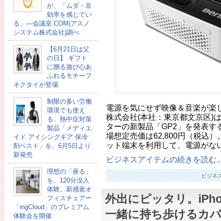
が、「ムダ・非
効率を感じてい
る」―会議室.COM(アスノ
システム株式会社)調べ
【6月21日は父
の日】 ギフト
に贈る遊び心あ
ふれるモチーフ
ネクタイが登場
制限の多い労働
電源を気にせず映像＆音楽が楽
環境でも使え
株式会社(本社：東京都文京区)は
る、熱中症対策
ターの新製品「GP2」を発表す
製品「メディエ
場想定売価は62,800円（税込
イド アイシングギア 保冷
ット端末を利用して、電源がな
剤ベスト」を、6月5日より
新発売
ビジネスアイテムの続きを読む..
理想の「座る」
ビジネスアイ
を、120分没入
体験。新感覚オ
外出にピッタリ。iPho
フィスチェアー
「ingCloud」のプレミアム
一緒に持ち歩けるカバ
体験会を開催