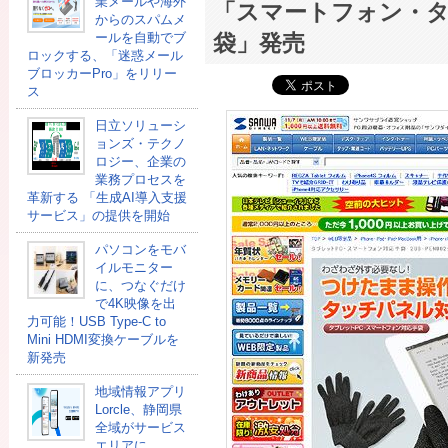
業メールや海外
「スマートフォン・タ
からのスパムメ
ールを自動でブ
袋」発売
ロックする、「迷惑メール
ブロッカーPro」をリリー
ス
日立ソリューシ
ョンズ・テクノ
ロジー、企業の
業務プロセスを
革新する 「生成AI導入支援
サービス」の提供を開始
パソコンをモバ
イルモニター
に、つなぐだけ
で4K映像を出
力可能！USB Type-C to
Mini HDMI変換ケーブルを
新発売
地域情報アプリ
Lorcle、静岡県
全域がサービス
エリアに