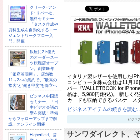
クリーク･アン
ド･リバー社、
無料セミナー
「タスク作成や
資料生成を自動化するエー
ジェントワークフロー入
門」開催
銀座に2.5億円
のオーダースー
ツ旗艦店オープ
ン。創業86年
「銀座英國屋」、店舗数
イタリア製レザーを使用したiPho
11→2への集約で、”最高の
コンピュータ株式会社は11月16日、
接客”と”働き甲斐”を両立へ
バー『WALLETBOOK for iP
格は、5,980円(税込)。 新しく
ビジネス中国語
カードも収納できるパスケース
セミナー、「日
中ビデオ会議の
ビジネスアイテムの続きを読む..
壁を突破！準備
からフォローアップまで解
ビジネスアイ
説」オンライン開催
サンワダイレクト、
Higherfield、営