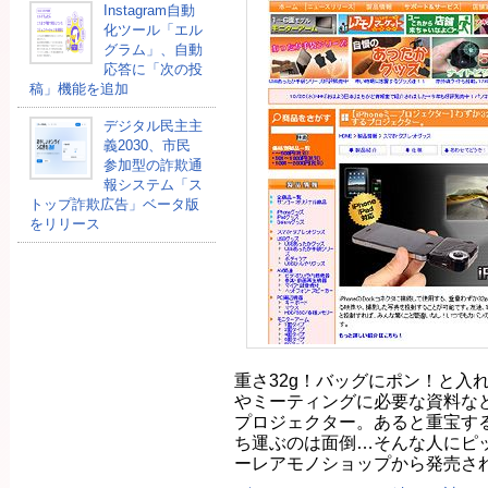
Instagram自動
化ツール「エル
グラム」、自動
応答に「次の投
稿」機能を追加
デジタル民主主
義2030、市民
参加型の詐欺通
報システム「ス
トップ詐欺広告」ベータ版
をリリース
重さ32g！バッグにポン！と入
やミーティングに必要な資料な
プロジェクター。あると重宝す
ち運ぶのは面倒…そんな人にピ
ーレアモノショップから発売され