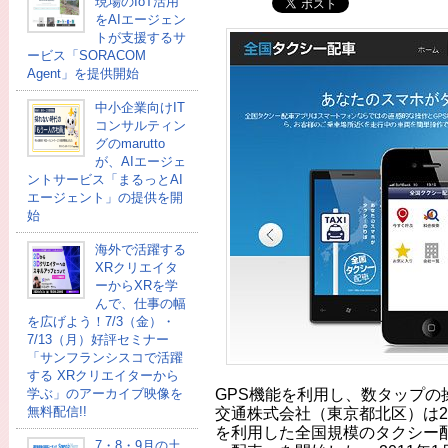
現場のIoT活用
をAIエージェン
トが支援するサ
ービス「SORACOM
Agent」を提供開始
中小企業向けIT
コンサルティン
グのmarutto
が、AIエージェ
ントサービス「まるっとAI
エージェント」の提供を開
始
海外で活躍する
XRクリエイタ
ーからXRを学
んで、仕事の幅
を広げよう！7/3（金）・
7/13（月）好評セミナー
「サンフランシスコで活躍
する XRクリエイターから
GPS機能を利用し、数タップの
学ぶ」のアーカイブ映像を
無料配信!!
交通株式会社（東京都北区）は20
を利用した全国規模のタクシー
7・8・9月の土